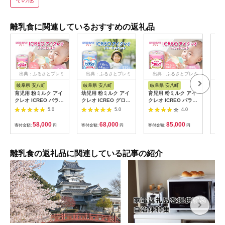
その他
離乳食に関連しているおすすめの返礼品
出典：ふるさとプレミ
出典：ふるさとプレミ
出典：ふるさとプレミ
出
アム
アム
アム
岐阜県 安八町
岐阜県 安八町
岐阜県 安八町
佐
育児用 粉ミルク アイ
幼児用 粉ミルク アイ
育児用 粉ミルク アイ
【ふ
クレオ ICREO バラン
クレオ ICREO グロー
クレオ ICREO バラン
食 
スミルク 320g 12缶
アップ ミルク 820g 8
スミルク 800g 8缶 0
ハッ
5.0
5.0
4.0
0ヶ月から１歳頃まで
缶 1歳以降 MFGM 育
ヶ月から１歳頃まで
ゃが 
赤ちゃん 母乳 に近い
児 離乳食 幼児食 おや
赤ちゃん 母乳 に近い
じゃ
58,000
68,000
85,000
寄付金額:
円
寄付金額:
円
寄付金額:
円
寄付
調整粉乳 溶けやすい
つ 鉄分 カルシウム ビ
調整粉乳 溶けやすい
応 
授乳 ヌクレオチド ガ
タミンD 江崎グリコ
授乳 ヌクレオチド ガ
ーフ
ラクトオリゴ糖 新生
glico 人気 送料無料
ラクトオリゴ糖 新生
児 0歳児 0才 1才 江崎
岐阜県 安八町
児 0歳児 0才 1才 江崎
離乳食の返礼品に関連している記事の紹介
グリコ 人気 送料無料
グリコ 人気 送料無料
岐阜県 安八町
岐阜県 安八町