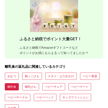
ふるさと納税でポイント大量GET！
ふるさと納税でAmazonギフトコードなど
ポイントがお得にもらえるって知ってましたか？
離乳食の返礼品に関連しているカテゴリ
おむつ
抱っこひも
スタイ・よだれかけ
ベビー食器
離乳食
哺乳びん
ベビーチェア
ベビーゲート
ベビーサークル
ベビーベッド
キッズファッション