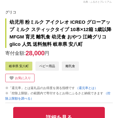
出典：ふるさとプレミアム
グリコ
幼児用 粉ミルク アイクレオ ICREO グローアッ
プ ミルク スティックタイプ 10本×12箱 1歳以降
MFGM 育児 離乳食 幼児食 おやつ 江崎グリコ
glico 人気 送料無料 岐阜県 安八町
28,000
寄付金額:
円
岐阜県 安八町
ベビー用品
離乳食
お気に入り
※「還元率」とは返礼品のお得度を測る指標です
（還元率とは）
※「控除上限額」の範囲内で寄付するとお得にふるさと納税できます
（控
除上限額を調べる）
詳細を見る