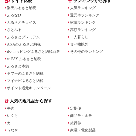
サイト比較
ランキングから探す
ン ネット予約 電話 有
効期間3年
楽天ふるさと納税
人気ランキング
ふるなび
還元率ランキング
ふるさとチョイス
家電ランキング
さとふる
高額ランキング
ふるさとプレミアム
一人暮らし
ANAのふるさと納税
食べ物以外
dショッピングふるさと納税百選
その他のランキング
au PAY ふるさと納税
ふるさと本舗
ヤフーのふるさと納税
マイナビふるさと納税
ポイント還元キャンペーン
人気の返礼品から探す
牛肉
定期便
いくら
商品券・金券
カニ
旅行券
うなぎ
家電・電化製品