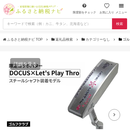
限度額をチェック
お気に入り
メニュー
検索
ふるさと納税ナビ TOP
返礼品検索
カテゴリーなし
ゴル
詳細を見る