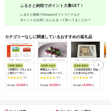
ふるさと納税でポイント大量GET！
ふるさと納税でAmazonギフトコードなど
ポイントがお得にもらえるって知ってましたか？
カテゴリーなしに関連しているおすすめの返礼品
出典：ANAのふるさと
出典：ANAのふるさと
出典：ANAのふるさと
出
納税
納税
納税
沖縄県 那覇市
秋田県 大仙市
北海道 根室市
埼
【那覇市】JTBふるさ
蜂蜜あんバター
【北海道根室産】牡蠣
【2
と旅行クーポン
200g×2個 ローズメイ
むき身150g×4P[5月
予約
（3,000円分）有効期
[あんバター はちみ
下旬以降発送] A-
史！
5.0
5.0
5.0
間3年（Eメール発
つ 発酵バター あん
54007
ムの
行）｜旅行 トラベル
こ 水あめ不使用 秋
水・
10,000
10,000
14,000
寄付金額:
円
寄付金額:
円
寄付金額:
円
寄付
予約 国内旅行 JTB 宿
田県 大仙市]
約3
泊 観光 体験 旅行券
03
宿泊券 旅行予約 ホテ
ル 旅館 チケット 子供
子連れ カップル 家族
人気 おすすめ 旅行ク
ーポン 店頭 オンライ