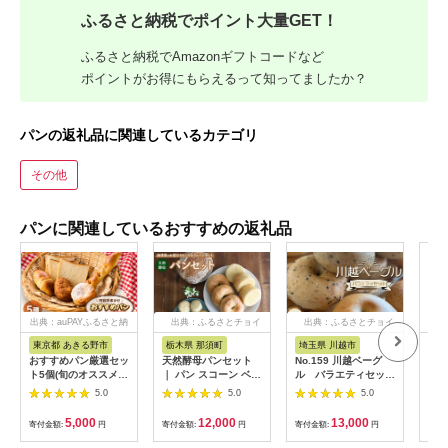
ふるさと納税でポイント大量GET！
ふるさと納税でAmazonギフトコードなど
ポイントがお得にもらえるって知ってましたか？
パンの返礼品に関連しているカテゴリ
その他
パンに関連しているおすすめの返礼品
出典：auPAYふるさと納
出典：ふるさとチョイ
出典：ふるさとチョイ
出
税
ス
ス
東京都 あきる野市
栃木県 那須町
埼玉県 川越市
茨
おすすめパン厳選セッ
天然酵母パンセット
No.159 川越ベーグ
【ふ
ト5個(旬のオススメパ
｜ パン スコーン ベー
ル バラエティセット
工房
ンセット)
グル マフィン 天然酵
【VANITOY
卵の
5.0
5.0
5.0
【1497079】
母 乳製品不使用 卵不
BAGEL】 ／ もっち
パン
使用 那須町 栃木県
り 明太子 チョコ トマ
タ−
5,000
12,000
13,000
寄付金額:
円
寄付金額:
円
寄付金額:
円
寄付
〔P-349〕
トベーコン ほうれん
計9
草 埼玉県
パン