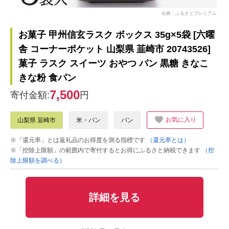
出典：ふるさとプレミアム
お菓子 甲州信玄ラスク ボックス 35g×5袋 [六曜
舎 コーナーポケット 山梨県 韮崎市 20743526]
菓子 ラスク スイーツ おやつ パン 黒糖 きなこ
きな粉 食パン
7,500
寄付金額:
円
お気に入り
山梨県 韮崎市
米・パン
パン
※「還元率」とは返礼品のお得度を測る指標です
（還元率とは）
※「控除上限額」の範囲内で寄付するとお得にふるさと納税できます
（控
除上限額を調べる）
詳細を見る