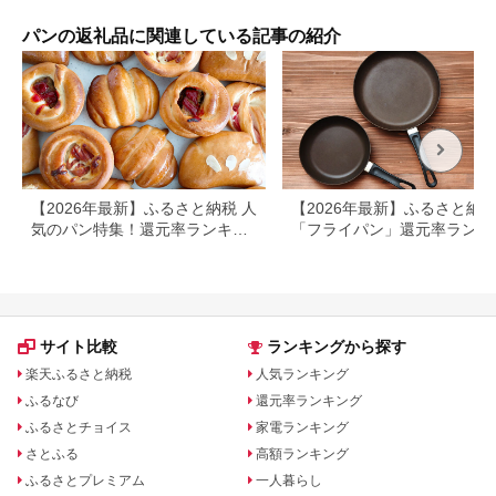
ーツ
り寄
パンの返礼品に関連している記事の紹介
ト 
元 
せス
送料
【2026年最新】ふるさと納税 人
【2026年最新】ふるさと納
気のパン特集！還元率ランキン
「フライパン」還元率ランキ
グ付き
グ！人気返礼品もご紹介
サイト比較
ランキングから探す
楽天ふるさと納税
人気ランキング
ふるなび
還元率ランキング
ふるさとチョイス
家電ランキング
さとふる
高額ランキング
ふるさとプレミアム
一人暮らし