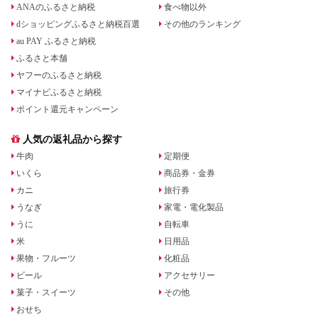
ANAのふるさと納税
食べ物以外
dショッピングふるさと納税百選
その他のランキング
au PAY ふるさと納税
ふるさと本舗
ヤフーのふるさと納税
マイナビふるさと納税
ポイント還元キャンペーン
人気の返礼品から探す
牛肉
定期便
いくら
商品券・金券
カニ
旅行券
うなぎ
家電・電化製品
うに
自転車
米
日用品
果物・フルーツ
化粧品
ビール
アクセサリー
菓子・スイーツ
その他
おせち