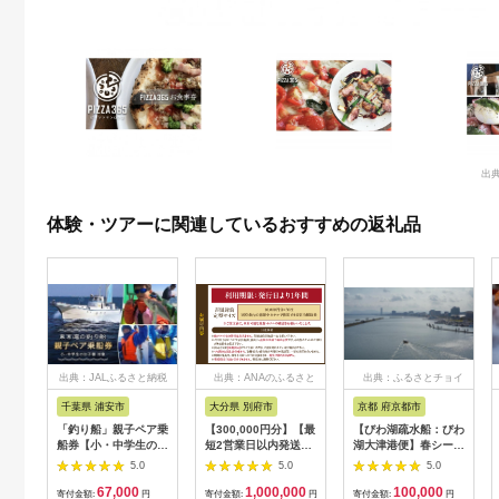
出典
体験・ツアーに関連しているおすすめの返礼品
出典：JALふるさと納税
出典：ANAのふるさと
出典：ふるさとチョイ
納税
ス
千葉県 浦安市
大分県 別府市
京都 府京都市
「釣り船」親子ペア乗
【300,000円分】【最
【びわ湖疏水船：びわ
船券【小・中学生のお
短2営業日以内発送】
湖大津港便】春シーズ
子様】
別府市内の旅館やホテ
ン先行予約権（２名様
5.0
5.0
5.0
ルで使用できる宿泊補
分の乗船予約の権利）
67,000
1,000,000
100,000
助券 楽しい旅の思い
寄付金額:
円
寄付金額:
円
寄付金額:
円