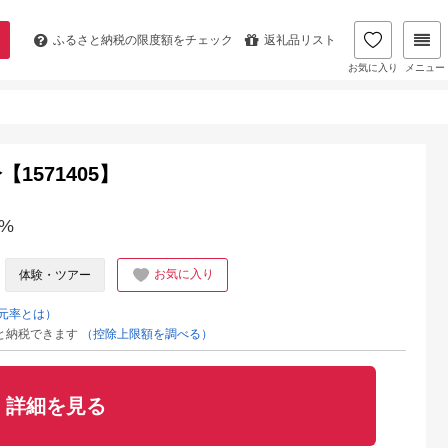
ふるさと納税の
限度額をチェック
返礼品リスト
お気に入り
メニュー
【1571405】
%
お気に入り
体験・ツアー
元率とは）
と納税できます
（控除上限額を調べる）
詳細を見る