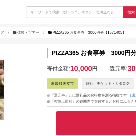
検索
ログ
体験・ツアー
PIZZA365 お食事券 3000円分【1571405】
PIZZA365 お食事券 3000円分
10,000
30
寄付金額:
円
還元率:
東京都 国立市
旅行・チケット・カタログ
※「還元率」とは返礼品のお得度を測る指標です
（還
※「控除上限額」の範囲内で寄付するとお得にふるさ