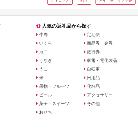
す
人気の返礼品から探す
牛肉
定期便
いくら
商品券・金券
カニ
旅行券
うなぎ
家電・電化製品
うに
自転車
米
日用品
果物・フルーツ
化粧品
ビール
アクセサリー
菓子・スイーツ
その他
おせち