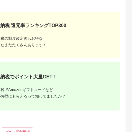
 宿泊 観光
体験 温泉 ホテル 旅館
体験 温泉 ホテル 旅館
ギフトチケット ギフ
チケット 子供 子連れ
チケット 子供 子連れ
トチケット 】
子供 子連れ
カップル 家族 店頭 オ
カップル 家族 店頭 オ
家族 店頭 オ
ンライン ネット 電話
ンライン ネット 電話
ネット 電話
箱根
箱根
納税 還元率ランキングTOP300
納税の制度改定後もお得な
まだまだたくさんあります！
納税でポイント大量GET！
税でAmazonギフトコードなど
がお得にもらえるって知ってましたか？
ゴルフ場利用権