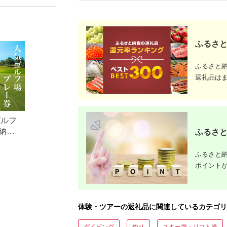
アチケット加茂市 割
体験 温泉 ホテル 旅館
行）｜予約
烹 山重
チケット 子供 子連れ
体験 温泉 ホテル 旅館
カップル 家族 店頭 オ
チケット 
ンライン ネット 電話
カップル 
神奈川 神奈川
ンライン 
長崎
ふるさと
ふるさと
返礼品は
ゴルフ
納税
ふるさと
ふるさと納
ポイント
体験・ツアーの返礼品に関連しているカテゴリ
ダイビング
釣り
スキー場・リフト券