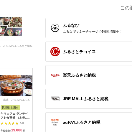
この
ふるなび
ふるなびマネーチャージで5%即増量中！
：JRE MALLふるさと納税
ふるさとチョイス
楽天ふるさと納税
JRE MALLふるさと納税
出典：JRE MALLふる
出典：ふるさとチョイ
出典：ふるなび
出
さと納税
ス
新潟県 加茂市
長崎県 松浦市
神奈川県 小田原市
長崎県
ヤマカフェ ランチペ
田舎そば打ち体験(体
【小田原市】JTBふる
【長崎、
アお食事券 （本券1枚
験交流型メニュー)( 体
さと旅行クーポン
テンボス等
auPAYふるさと納税
で2名様ご利用）北越
験 田舎 自然 松浦市
（150,000円分）有効
さと旅行
5.0
5.0
5.0
の小京都の老舗割烹
そば そば打ち )【D3-
期間3年（Eメール発
（30,00
19,000
33,000
500,000
1
「山重」料亭ランチペ
009】
行）｜予約 宿泊 観光
期間3年（
寄付金額:
円
寄付金額:
円
寄付金額:
円
寄付金額: