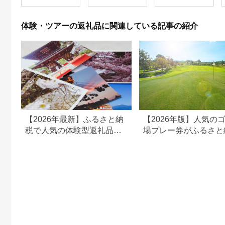
出を！ 宿泊券 大分県
別府市 3000円 15000
円 3万円 9万円 15万
体験・ツアーの返礼品に関連している記事の紹介
円 30万円 ホテル 旅
館 温泉 旅行 観光 ト
ラベル 宿泊補助券 チ
ケット クーポン 宿泊
お泊り 別府温泉 別府
観光 地獄めぐり 旅 お
すすめ 人気 体験型 節
約_B030-007
【2026年最新】ふるさと納
【2026年版】人気の
税で人気の体験型返礼品！
場プレー券がふるさと
編集長おすすめ16選
でもらえる！