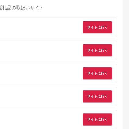
返礼品の取扱いサイト
サイトに行く
サイトに行く
サイトに行く
サイトに行く
典：ふるなび
出典：ふるなび
出典：ふるなび
出典：ふるな
神奈川県 箱根町
神奈川県 箱根町
大阪府 門真市
雲仙、ハウス
【箱根町】JTBふるさ
【箱根町】JTBふるさ
令和堂で使える糖質
】JTBふる
と旅行クーポン
と旅行クーポン
フ飯1000円分券【 
サイトに行く
クーポン
（3,000円分）有効期
（15,000円分） 有効
フトチケット ギフト
5.0
5.0
5.0
5.0
0円分）有効
間3年（Eメール発
期間3年（Eメール発
チケット ギフトチケ
00,000
10,000
50,000
4,000
Eメール発
行）｜予約 宿泊 観光
行）｜予約 宿泊 観光
ット ギフトチケット
円
寄付金額:
円
寄付金額:
円
寄付金額:
円