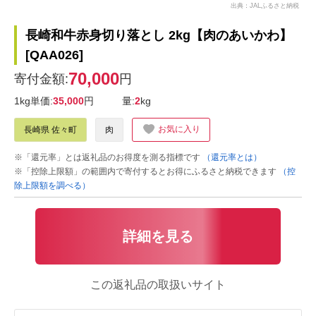
出典：JALふるさと納税
長崎和牛赤身切り落とし 2kg【肉のあいかわ】
[QAA026]
70,000
寄付金額:
円
1kg単価:
35,000
円
量:
2
kg
お気に入り
長崎県 佐々町
肉
※「還元率」とは返礼品のお得度を測る指標です
（還元率とは）
※「控除上限額」の範囲内で寄付するとお得にふるさと納税できます
（控
除上限額を調べる）
詳細を見る
この返礼品の取扱いサイト