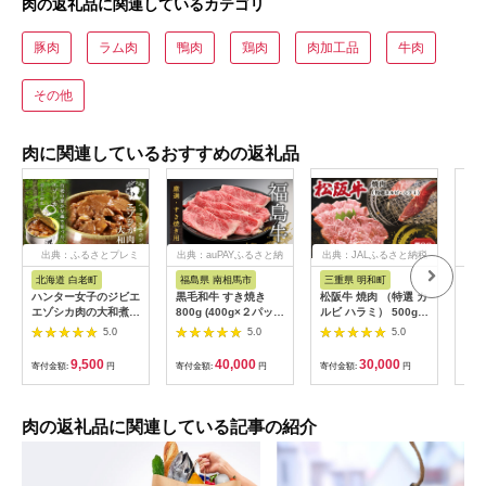
肉の返礼品に関連しているカテゴリ
豚肉
ラム肉
鴨肉
鶏肉
肉加工品
牛肉
その他
肉に関連しているおすすめの返礼品
出典：ふるさとプレミ
出典：auPAYふるさと納
出典：JALふるさと納税
出典
アム
税
北海道 白老町
福島県 南相馬市
三重県 明和町
宮
ハンター女子のジビエ
黒毛和牛 すき焼き
松阪牛 焼肉 （特選 カ
宮崎
エゾシカ肉の大和煮 6
800g (400g×２パッ
ルビ ハラミ） 500g
計3.
缶セット AI033
ク) 福島牛 | 国産 肉
肉 牛 牛肉 和牛 ブラ
袋)
5.0
5.0
5.0
和牛 牛肉 霜降り 赤身
ンド牛 高級 国産 霜降
済
お肉 ギフト お取り寄
り 冷凍 ふるさと 人気
9,500
40,000
30,000
寄付金額:
円
寄付金額:
円
寄付金額:
円
寄付
せ プレゼント 今野畜
焼肉 焼肉用 BBQ バ
産 福島 bp002-aa
ーベキュー SS38
肉の返礼品に関連している記事の紹介