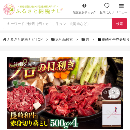
限度額をチェック
お気に入り
メニュー
検索
ふるさと納税ナビ TOP
返礼品検索
肉
長崎和牛赤身切り落と
詳細を見る