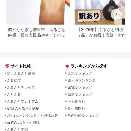
肉やうなぎも増量中！ふるさと
【2026年】ふるさと納税「
納税、緊急支援品やキャンペー
り品」がお得！海鮮・お肉・
ン中の返礼品
イーツ返礼品特集
サイト比較
ランキングから探す
楽天ふるさと納税
人気ランキング
ふるなび
還元率ランキング
ふるさとチョイス
家電ランキング
さとふる
高額ランキング
ふるさとプレミアム
一人暮らし
ANAのふるさと納税
食べ物以外
dショッピングふるさと納税百選
その他のランキング
au PAY ふるさと納税
ふるさと本舗