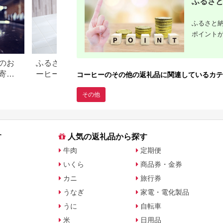
ふるさと
ふるさと納
ポイント
のお
ふるさと納税でもらえるコ
【要注意】ふるさ
寄付
ーヒーメーカーまとめ！ハ
2026年9月末まで
コーヒーのその他の返礼品に関連しているカテ
リオやツインバードも
ないと損する可能性
その他
月からの制度変更
す
人気の返礼品から探す
牛肉
定期便
いくら
商品券・金券
カニ
旅行券
うなぎ
家電・電化製品
うに
自転車
米
日用品