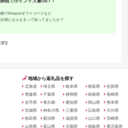
納税でポイント大量GET！
税でAmazonギフトコードなど
がお得にもらえるって知ってましたか？
と納税、
に寄付し
ゴリ
大｜10
を解説
地域から返礼品を探す
北海道
埼玉県
岐阜県
鳥取県
佐賀県
青森県
千葉県
静岡県
島根県
長崎県
岩手県
東京都
愛知県
岡山県
熊本県
宮城県
神奈川県
三重県
広島県
大分県
秋田県
新潟県
滋賀県
山口県
宮崎県
山形県
富山県
京都府
徳島県
鹿児島県