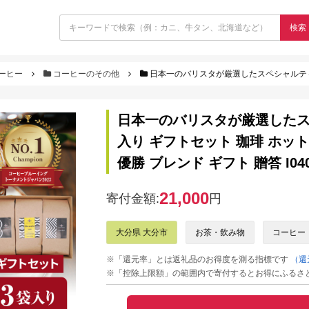
検索
ーヒー
コーヒーのその他
日本一のバリスタが厳選したスペシャルティコーヒー コーヒー豆200g ×3
日本一のバリスタが厳選したスペ
入り ギフトセット 珈琲 ホット
優勝 ブレンド ギフト 贈答 I040
21,000
寄付金額:
円
大分県 大分市
お茶・飲み物
コーヒー
※「還元率」とは返礼品のお得度を測る指標です
（還
※「控除上限額」の範囲内で寄付するとお得にふるさ