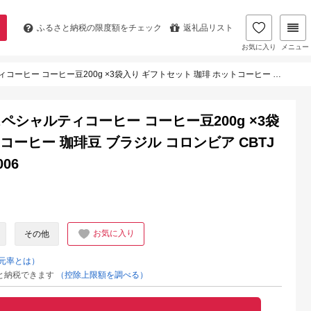
ふるさと納税の
限度額をチェック
返礼品リスト
お気に入り
メニュー
袋入り ギフトセット 珈琲 ホットコーヒー 珈琲豆 ブラジル コロンビア CBTJ 優勝 ブレンド ギフト 贈答 I04006
シャルティコーヒー コーヒー豆200g ×3袋
コーヒー 珈琲豆 ブラジル コロンビア CBTJ
06
お気に入り
その他
元率とは）
と納税できます
（控除上限額を調べる）