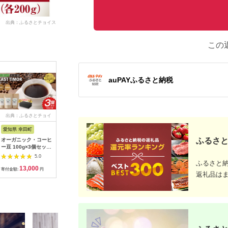
出典：ふるさとチョイス
この
auPAYふるさと納税
出典：ふるさとチョイ
出典：ふるさとチョイ
出典：楽天ふるさと納
出典：楽
ス
ス
税
愛知県 幸田町
栃木県 那須烏山市
東京都 三鷹市
山形県 米
ふるさと
オーガニック・コーヒ
10-28 自家焙煎 珈琲
【ふるさと納税】
【ふるさ
ー豆 100g×3個セット
豆 100g×4種類 豆
Dazaiコーヒー豆
ダブル焙煎
珈琲 コーヒー
｜ 厳選 コーヒー ブラ
200g（金缶） ／ コー
インレス 
5.0
5.0
5.0
ジル コロンビア グア
ヒー豆 レギュラーコ
ッグコーヒ
ふるさと
13,000
10,000
7,000
1
テマラ エチオピア
ーヒー 自家焙煎 豆の
ェ ) 24
寄付金額:
円
寄付金額:
円
寄付金額:
円
寄付金額:
返礼品は
まま 中煎り 香ばしい
ヒー ドリ
軽やか 飲みやすい 日
プコーヒー
常使い ハンドドリッ
ア ブラッ
プ 自宅カフェ コーヒ
ンレスコー
ー好き お取り寄せ 珈
ト 飲料 
琲 ギフト 東京都
県 米沢市
[No.026]