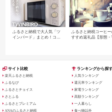
ふるさと納税で大人気「ツ
ふるさと納税コーヒー
インバード」まとめ！コー
すすめ返礼品【形態・
ヒーメーカーや掃除機など
額別に厳選】
サイト比較
ランキングから探
楽天ふるさと納税
人気ランキング
ふるなび
還元率ランキング
ふるさとチョイス
家電ランキング
さとふる
高額ランキング
ふるさとプレミアム
一人暮らし
ANAのふるさと納税
食べ物以外