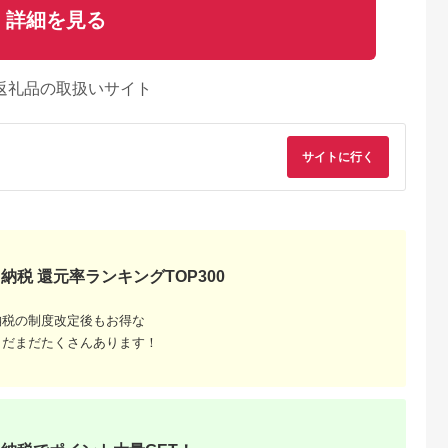
詳細を見る
返礼品の取扱いサイト
サイトに行く
天ふるさと納
出典：楽天ふるさと納
出典：楽天ふるさと納
出典：ふるさとチョ
税
税
税
沢市
岐阜県 関市
群馬県 下仁田町
山梨県 北杜市
納税 還元率ランキングTOP300
と納税】【
【ふるさと納税】コー
【ふるさと納税】10
ブルマンとハワイコ
 】 カフェ
ヒー豆 カフェインレ
年熟成 ヴィンテージ
当日焙煎 （豆） 八ヶ
ドリップバ
ス エチオピア・シダ
モカ 200g(100g×2袋)
岳の空気と共に
5.0
5.0
5.0
5.0
ー ( デカフ
モ 100g （約10杯
＜豆のまま＞ 石倉 10
納税の制度改定後もお得な
2,000
5,000
8,000
24,000
袋 珈琲 鷲コー
分） 〜 カフェ・ア
年 モカマタリ コク 入
円
寄付金額:
円
寄付金額:
円
寄付金額:
円
まだまだたくさんあります！
ップ ドリッ
ダチ 自家焙煎 珈琲 コ
手困難 希少 F21K-
 コロンビ
ーヒー 豆 （粉にもで
141
ク カフェイ
きます） ドリンク 飲
ヒー ギフ
料 カフェアダチ
送料無料 山形