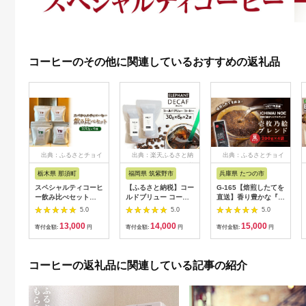
コーヒーのその他に関連しているおすすめの返礼品
出典：ふるさとチョイ
出典：楽天ふるさと納
出典：ふるさとチョイ
ス
税
ス
栃木県 那須町
福岡県 筑紫野市
兵庫県 たつの市
スペシャルティコーヒ
【ふるさと納税】コー
G-165【焙煎したてを
ー飲み比べセット
ルドブリュー コーヒ
直送】香り豊かな『壱
（100g×4種）｜ コー
ー デカフェ
枚乃絵ブレンド(豆)』
5.0
5.0
5.0
ヒー コーヒー豆 珈琲
30g×6p×2袋 [エレフ
200g×4袋
13,000
14,000
15,000
自家焙煎 飲み比べ 那
ァントコーヒー 福岡
寄付金額:
円
寄付金額:
円
寄付金額:
円
須町 栃木県 〔P-
県 筑紫野市
347〕
21761127] スペシャ
ルティ オーガニック
コーヒーの返礼品に関連している記事の紹介
珈琲 自家焙煎 アイス
コーヒー カフェイン
レス シングルオリジ
ン