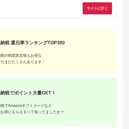
サイトに行く
るさとプレミ
出典：ふるさとプレミ
出典：ふるラボ
出典：ふるさとプレ
アム
アム
ア
茅ヶ崎市
東京都墨田区
静岡県 磐田市
福岡県 糸島市
ンプ
江戸切子 ロックグラ
知育家具 シリーズ お
ステンドグラス ペン
納税 還元率ランキングTOP300
AKI インテリ
ス 縁繋ぎ 琥珀纏 瑠璃
もちゃばこ 65cm幅 (
ダント ライト SPL-3
ルランプ 明
玻璃匠山田硝子 切子
ホワイト ) OB-
【アトリエエトルリ
5.0
5.0
5.0
5.0
ゃれ 置物 烏
グラス 工芸品 伝統工
65MW_ おもちゃ お
ア】 [ARF043]
2,000
143,000
38,000
60,000
イン さわ
芸 酒器 民芸品 クリス
もちゃ箱 箱 収納ケー
納税の制度改定後もお得な
円
寄付金額:
円
寄付金額:
円
寄付金額:
円
ブルー 店舗
タルガラス 【 墨田
ス 収納ボックス ボッ
まだまだたくさんあります！
 リビング 玄
区 】
クス 子供 子供用 ふる
チック
さと 【1414617】
納税でポイント大量GET！
税でAmazonギフトコードなど
がお得にもらえるって知ってましたか？