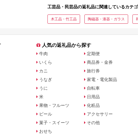
工芸品・民芸品の返礼品に関連しているカテゴ
木工品・竹工品
陶磁器・漆器・ガラス
す
人気の返礼品から探す
牛肉
定期便
いくら
商品券・金券
カニ
旅行券
うなぎ
家電・電化製品
うに
自転車
米
日用品
果物・フルーツ
化粧品
ビール
アクセサリー
菓子・スイーツ
その他
おせち