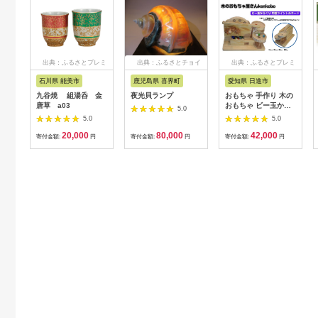
出典：ふるさとプレミ
出典：ふるさとチョイ
出典：ふるさとプレミ
アム
ス
アム
石川県 能美市
鹿児島県 喜界町
愛知県 日進市
九谷焼 組湯呑 金
夜光貝ランプ
おもちゃ 手作り 木の
唐草 a03
おもちゃ ビー玉から
5.0
くり 円盤ツイントル
5.0
5.0
ネード からくり 玩具
20,000
80,000
42,000
赤ちゃん 子供 雑貨
寄付金額:
円
寄付金額:
円
寄付金額:
円