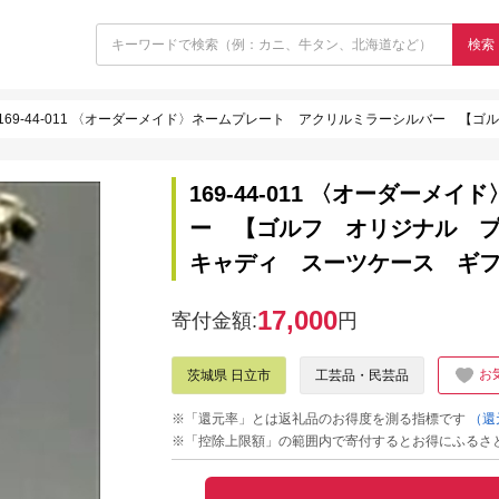
検索
169-44-011 〈オーダーメイド〉ネームプレート アクリルミラーシルバー 【ゴルフ オ
169-44-011 〈オーダー
ー 【ゴルフ オリジナル 
キャディ スーツケース ギ
17,000
寄付金額:
円
お
茨城県 日立市
工芸品・民芸品
※「還元率」とは返礼品のお得度を測る指標です
（還
※「控除上限額」の範囲内で寄付するとお得にふるさ