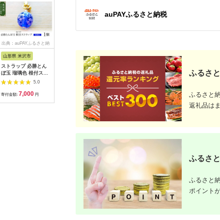
auPAYふるさと納税
出典：auPAYふるさと納
出典：ふるさとプレミ
出典：auPAYふるさと納
出典：ふ
税
アム
税
山形県 米沢市
東京都墨田区
新潟県 長岡市
神奈川県 
ストラップ 必勝とん
パスケース グロッシ
38-01A栃尾てまり
トルコラ
ふるさと
ぼ玉 瑠璃色 根付スト
ーハート 文庫屋大関
（きく）
CHIGAS
ラップ 必勝祈願 雑貨
名刺入れ カードホル
ア テーブ
5.0
5.0
5.0
[103-003-BL]
ダー 名刺ケース 名刺
かり おし
7,000
46,000
12,000
6
ホルダー カード入れ
帽子岩デザ
ふるさと
寄付金額:
円
寄付金額:
円
寄付金額:
円
寄付金額:
定期入れ 定期ケース
やか 青 
返礼品は
雑貨 生活雑貨 小物 革
お店 寝室
小物 革製品 本革 日用
関 エキゾ
品 民芸品 工芸品 東京
東京都 墨田区
ふるさと
ふるさと納
ポイント