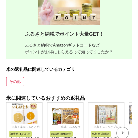
ふるさと納税でポイント大量GET！
ふるさと納税でAmazonギフトコードなど
ポイントがお得にもらえるって知ってましたか？
米の返礼品に関連しているカテゴリ
その他
米に関連しているおすすめの返礼品
出典：楽天ふるさと納
出典：ふるなび
出典：ふるさとプレミ
出
税
アム
福井県 あわら市
新潟県 南魚沼市
島根県 出雲市
福