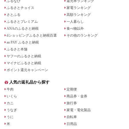
ふるなび
還元率ランキング
ふるさとチョイス
家電ランキング
さとふる
高額ランキング
ふるさとプレミアム
一人暮らし
ANAのふるさと納税
食べ物以外
dショッピングふるさと納税百選
その他のランキング
au PAY ふるさと納税
ふるさと本舗
ヤフーのふるさと納税
マイナビふるさと納税
ポイント還元キャンペーン
人気の返礼品から探す
牛肉
定期便
いくら
商品券・金券
カニ
旅行券
うなぎ
家電・電化製品
うに
自転車
米
日用品