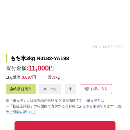
出典：ふるさとプレミアム
もち米3kg N0182-YA198
11,000
寄付金額:
円
1kg単価:
3,667
円
量:
3
kg
お気に入り
宮崎県 延岡市
米・パン
米
※「還元率」とは返礼品のお得度を測る指標です
（還元率とは）
※「控除上限額」の範囲内で寄付するとお得にふるさと納税できます
（控
除上限額を調べる）