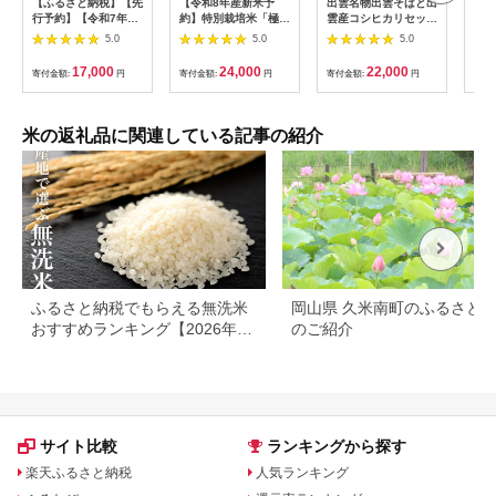
【ふるさと納税】【先
【令和8年産新米予
出雲名物出雲そばと出
【令
行予約】【令和7年
約】特別栽培米「極上
雲産コシヒカリセット
まれ
産】いちほまれ 精米
南魚沼産コシヒカリ」
322032_EH002
（計
5.0
5.0
5.0
5kg 《ギフトにもお
（有機肥料、8割減農
産 
すすめ！化粧箱入り》
薬栽培）玄米5ｋｇ
米 新
17,000
24,000
22,000
寄付金額:
円
寄付金額:
円
寄付金額:
円
寄付
／ 福井県産 ブランド
【銘柄米 ブランド米
c00
米 白米 贈り物 お取り
玄米 こしひかり コシ
寄せ ※2025年10月上
ヒカリ 魚沼産 新潟
旬以降順次発送予定
米】【2026年10月上
米の返礼品に関連している記事の紹介
旬より1ヶ月以内に順
次発送予定】
ふるさと納税でもらえる無洗米
岡山県 久米南町のふるさと
おすすめランキング【2026年最
のご紹介
新版】還元率・容量別で徹底比
較
サイト比較
ランキングから探す
楽天ふるさと納税
人気ランキング