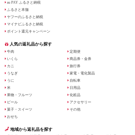
au PAY ふるさと納税
ふるさと本舗
ヤフーのふるさと納税
マイナビふるさと納税
ポイント還元キャンペーン
人気の返礼品から探す
牛肉
定期便
いくら
商品券・金券
カニ
旅行券
うなぎ
家電・電化製品
うに
自転車
米
日用品
果物・フルーツ
化粧品
ビール
アクセサリー
菓子・スイーツ
その他
おせち
地域から返礼品を探す