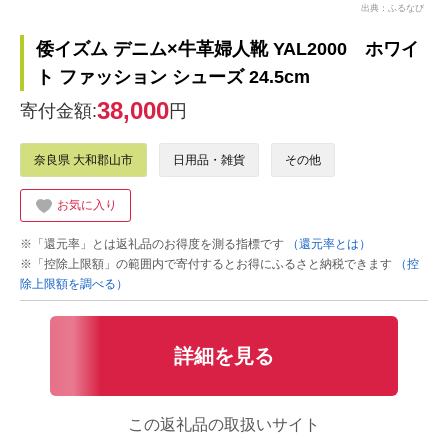
出典：ふるなび
倭イズム デニム×牛革婦人靴 YAL2000 ホワイ
ト ファッション シューズ 24.5cm
38,000
寄付金額:
円
奈良県 大和郡山市
日用品・雑貨
その他
お気に入り
※「還元率」とは返礼品のお得度を測る指標です
（還元率とは）
※「控除上限額」の範囲内で寄付するとお得にふるさと納税できます
（控
除上限額を調べる）
詳細を見る
この返礼品の取扱いサイト