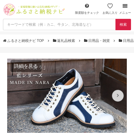
限度額をチェック
お気に入り
メニュー
検索
ふるさと納税ナビ TOP
返礼品検索
日用品・雑貨
日用品
詳細を見る