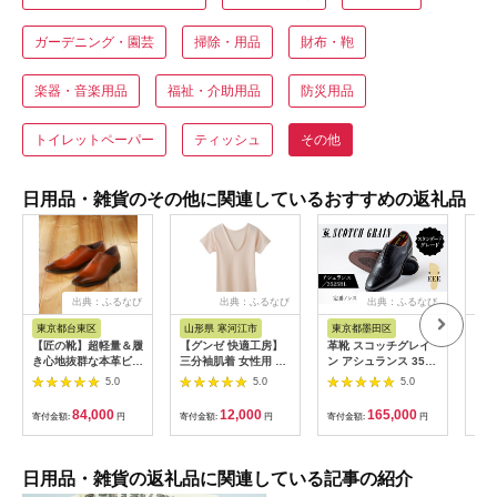
ガーデニング・園芸
掃除・用品
財布・鞄
楽器・音楽用品
福祉・介助用品
防災用品
トイレットペーパー
ティッシュ
その他
日用品・雑貨のその他に関連しているおすすめの返礼品
出典：ふるなび
出典：ふるなび
出典：ふるなび
東京都台東区
山形県 寒河江市
東京都墨田区
山
【匠の靴】超軽量＆履
【グンゼ 快適工房】
革靴 スコッチグレイ
ダウ
き心地抜群な本革ビジ
三分袖肌着 女性用 V
ン アシュランス 3525
ジャ
ネスシューズAF-
首 カームベージュ L
革靴 25.5cm
ルパ
5.0
5.0
5.0
02(サイズ：
サイズ（3枚セッ
製 
24.5cm、カラー：ブ
ト） 012-H-
Lサ
84,000
12,000
165,000
寄付金額:
円
寄付金額:
円
寄付金額:
円
寄付
ラウン)_0019-002-
GZ002V-BL
ウン
T03-2-1
日用品・雑貨の返礼品に関連している記事の紹介