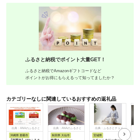
ふるさと納税でポイント大量GET！
ふるさと納税でAmazonギフトコードなど
ポイントがお得にもらえるって知ってましたか？
カテゴリーなしに関連しているおすすめの返礼品
出典：ANAのふるさと
出典：ANAのふるさと
出典：ふるさとチョイ
出
納税
納税
ス
沖縄県 那覇市
秋田県 大仙市
宮城県
北