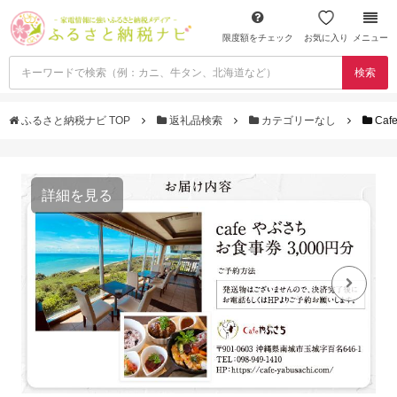
限度額をチェック
お気に入り
メニュー
検索
ふるさと納税ナビ TOP
返礼品検索
カテゴリーなし
Ca
詳細を見る