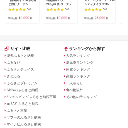
【那覇市】JTBふるさ
蜂蜜あんバター
スチームクリーナーハ
【北
と旅行クーポン
200g×2個 ローズメイ
ンディタイプ STM-
むき
（3,000円分）有効期
[あんバター はちみ
305R-C アイボリー
下旬
5.0
5.0
5.0
間3年（Eメール発
つ 発酵バター あん
アイリスオーヤマ
540
行）｜旅行 トラベル
こ 水あめ不使用 秋
【1550643】
10,000
10,000
26,000
寄付金額:
円
寄付金額:
円
寄付金額:
円
寄付
予約 国内旅行 JTB 宿
田県 大仙市]
泊 観光 体験 旅行券
宿泊券 旅行予約 ホテ
ル 旅館 チケット 子供
子連れ カップル 家族
人気 おすすめ 旅行ク
ーポン 店頭 オンライ
サイト比較
ランキングから探す
ン ネット予約 電話 有
効期間3年
楽天ふるさと納税
人気ランキング
ふるなび
還元率ランキング
ふるさとチョイス
家電ランキング
さとふる
高額ランキング
ふるさとプレミアム
一人暮らし
ANAのふるさと納税
食べ物以外
dショッピングふるさと納税百選
その他のランキング
au PAY ふるさと納税
ふるさと本舗
ヤフーのふるさと納税
マイナビふるさと納税