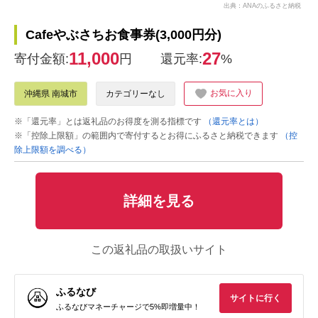
出典：ANAのふるさと納税
Cafeやぶさちお食事券(3,000円分)
11,000
27
寄付金額:
円
還元率:
%
お気に入り
沖縄県 南城市
カテゴリーなし
※「還元率」とは返礼品のお得度を測る指標です
（還元率とは）
※「控除上限額」の範囲内で寄付するとお得にふるさと納税できます
（控
除上限額を調べる）
詳細を見る
この返礼品の取扱いサイト
ふるなび
サイトに行く
ふるなびマネーチャージで5%即増量中！