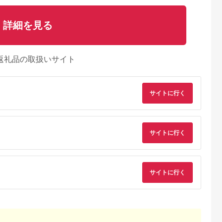
詳細を見る
返礼品の取扱いサイト
サイトに行く
サイトに行く
典：ふるなび
出典：ふるなび
出典：ふるなび
出典：ふるさとチョ
サイトに行く
真市
広島県 廿日市
香川県 坂出市
千葉県 いすみ市
使える糖質オ
【廿日市市】JTBふる
【坂出市】JTBふるさ
釣り船乗船券1名様
0円分券【 ギ
さと旅行券（90,000
と旅行クーポン
(10,000円分)
ト ギフト
円分）有効期間5年 |
（15,000円分）有効
【1395872】
5.0
5.0
5.0
5.0
ギフトチケ
予約 宿泊 観光 体験
期間3年（Eメール発
,000
300,000
50,000
37,000
トチケット
温泉 ホテル 旅館 チケ
行）｜予約 宿泊 観光
円
寄付金額:
円
寄付金額:
円
寄付金額:
円