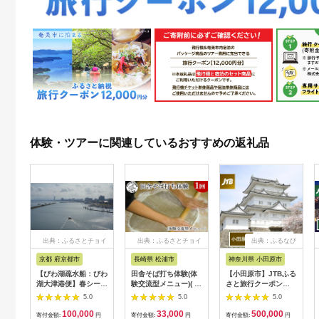
体験・ツアーに関連しているおすすめの返礼品
出典：ふるさとチョイ
出典：ふるさとチョイ
出典：ふるなび
ス
ス
京都 府京都市
長崎県 松浦市
神奈川県 小田原市
【びわ湖疏水船：びわ
田舎そば打ち体験(体
【小田原市】JTBふる
湖大津港便】春シーズ
験交流型メニュー)( 体
さと旅行クーポン
ン先行予約権（２名様
験 田舎 自然 松浦市
（150,000円分）有効
5.0
5.0
5.0
分の乗船予約の権利）
そば そば打ち )【D3-
期間3年（Eメール発
100,000
33,000
500,000
009】
行）｜予約 宿泊 観光
寄付金額:
円
寄付金額:
円
寄付金額:
円