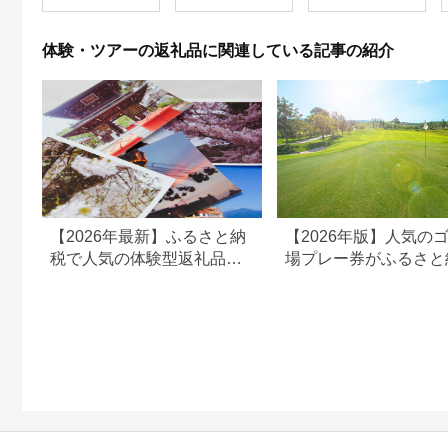
体験 温泉 ホテル 旅館
チケット 子供 子連れ
カップル 家族 店頭 オ
体験・ツアーの返礼品に関連している記事の紹介
ンライン ネット 電話
神奈川 神奈川
【2026年最新】ふるさと納
【2026年版】人気の
税で人気の体験型返礼品！
場プレー券がふるさと
編集長おすすめ16選
でもらえる！