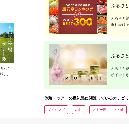
行）｜予約 宿泊 観光
体験 温泉 ホテル 旅館
体験 温泉 ホテル 旅館
ギフトチケ
ふるさと
体験 温泉 ホテル 旅館
チケット 子供 子連れ
チケット 子供 子連れ
トチケット
チケット 子供 子連れ
カップル 家族 店頭 オ
カップル 家族 店頭 オ
カップル 家族 店頭 オ
ンライン ネット 電話
ンライン ネット 電話
ふるさと
ンライン ネット 電話
箱根
箱根
長崎
返礼品は
ふるさと
ゴルフ
ふるさと納
納税
ポイント
体験・ツアーの返礼品に関連しているカテゴリ
ダイビング
釣り
スキー場・リフト券