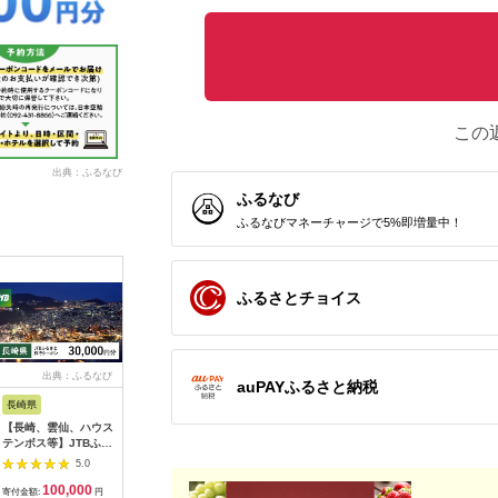
この
出典：ふるなび
ふるなび
ふるなびマネーチャージで5%即増量中！
ふるさとチョイス
出典：ふるなび
出典：ふるなび
出典：ふるなび
出
auPAYふるさと納税
長崎県
神奈川県 箱根町
神奈川県 箱根町
大阪府 門
【長崎、雲仙、ハウス
【箱根町】JTBふるさ
【箱根町】JTBふるさ
令和堂で
テンボス等】JTBふる
と旅行クーポン
と旅行クーポン
フ飯100
さと旅行クーポン
（3,000円分）有効期
（15,000円分） 有効
フトチケッ
5.0
5.0
5.0
（30,000円分）有効
間3年（Eメール発
期間3年（Eメール発
チケット 
100,000
10,000
50,000
4
期間3年（Eメール発
行）｜予約 宿泊 観光
行）｜予約 宿泊 観光
ット ギフ
寄付金額:
円
寄付金額:
円
寄付金額:
円
寄付金額: