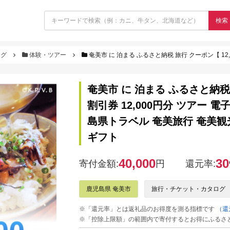
検索
ログ
体験・ツアー
奄美市 に 泊まる ふるさと納税 旅行 クーポン【 12,000円 分 】 A184-004 割引券 12
奄美市 に 泊まる ふるさと納税 旅行
割引券 12,000円分 ツアー 
島県トラベル 奄美旅行 奄美観
ギフト
40,000
30
寄付金額:
円
還元率:
鹿児島県 奄美市
旅行・チケット・カタログ
※「還元率」とは返礼品のお得度を測る指標です
（還
※「控除上限額」の範囲内で寄付するとお得にふるさ