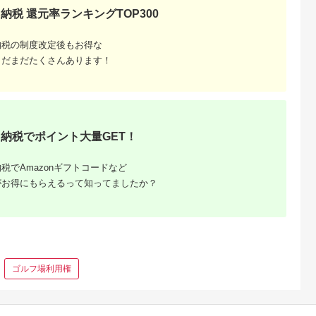
ット ギフ
ット 子供 子連れ カッ
体験 温泉 ホテル 旅館
納税 還元率ランキングTOP300
 】
プル 家族 店頭 電話
チケット 子供 子連れ
廿日市
カップル 家族 店頭 オ
ンライン ネット 電話
納税の制度改定後もお得な
香川 香川
まだまだたくさんあります！
納税でポイント大量GET！
税でAmazonギフトコードなど
がお得にもらえるって知ってましたか？
ゴルフ場利用権