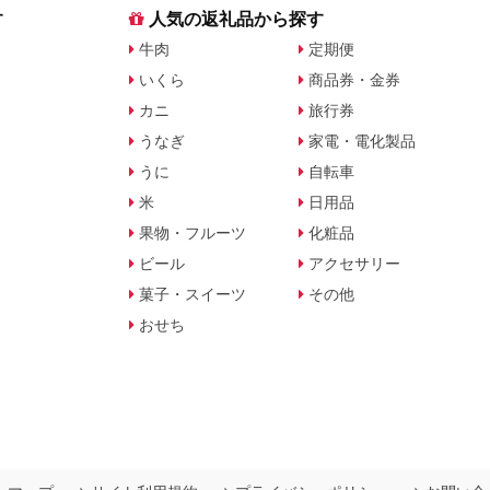
す
人気の返礼品から探す
牛肉
定期便
いくら
商品券・金券
カニ
旅行券
うなぎ
家電・電化製品
うに
自転車
米
日用品
果物・フルーツ
化粧品
ビール
アクセサリー
菓子・スイーツ
その他
おせち