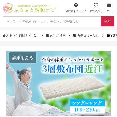
限度額をチェック
お気に入り
メニュー
検索
ふるさと納税ナビ TOP
返礼品検索
カテゴリーなし
3層
詳細を見る