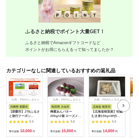
ふるさと納税でポイント大量GET！
ふるさと納税でAmazonギフトコードなど
ポイントがお得にもらえるって知ってましたか？
カテゴリーなしに関連しているおすすめの返礼品
出典：ANAのふるさと
出典：ANAのふるさと
出典：ANAのふるさと
出
納税
納税
納税
沖縄県 那覇市
秋田県 大仙市
北海道 根室市
埼
【那覇市】JTBふるさ
蜂蜜あんバター
【北海道根室産】牡蠣
【2
と旅行クーポン
200g×2個 ローズメイ
むき身150g×4P[5月
予約
（3,000円分）有効期
[あんバター はちみ
下旬以降発送] A-
史！
5.0
5.0
5.0
間3年（Eメール発
つ 発酵バター あん
54007
ムの
行）｜旅行 トラベル
こ 水あめ不使用 秋
水・
10,000
10,000
14,000
寄付金額:
円
寄付金額:
円
寄付金額:
円
寄付
予約 国内旅行 JTB 宿
田県 大仙市]
約3
泊 観光 体験 旅行券
03