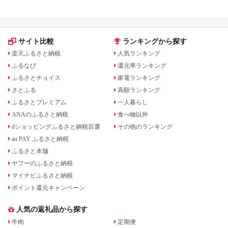
宿泊券 旅行予約 ホテ
ル 旅館 チケット 子供
子連れ カップル 家族
人気 おすすめ 旅行ク
ーポン 店頭 オンライ
サイト比較
ランキングから探す
ン ネット予約 電話 有
効期間3年
楽天ふるさと納税
人気ランキング
ふるなび
還元率ランキング
ふるさとチョイス
家電ランキング
さとふる
高額ランキング
ふるさとプレミアム
一人暮らし
ANAのふるさと納税
食べ物以外
dショッピングふるさと納税百選
その他のランキング
au PAY ふるさと納税
ふるさと本舗
ヤフーのふるさと納税
マイナビふるさと納税
ポイント還元キャンペーン
人気の返礼品から探す
牛肉
定期便