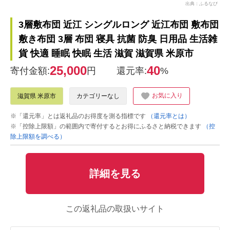
出典：ふるなび
3層敷布団 近江 シングルロング 近江布団 敷布団
敷き布団 3層 布団 寝具 抗菌 防臭 日用品 生活雑
貨 快適 睡眠 快眠 生活 滋賀 滋賀県 米原市
25,000
40
寄付金額:
円
還元率:
%
お気に入り
滋賀県 米原市
カテゴリーなし
※「還元率」とは返礼品のお得度を測る指標です
（還元率とは）
※「控除上限額」の範囲内で寄付するとお得にふるさと納税できます
（控
除上限額を調べる）
詳細を見る
この返礼品の取扱いサイト