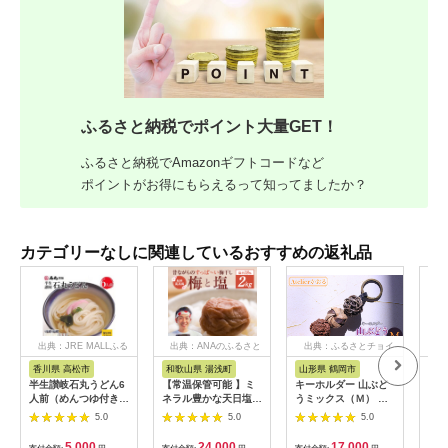
ふるさと納税でポイント大量GET！
ふるさと納税でAmazonギフトコードなど
ポイントがお得にもらえるって知ってましたか？
カテゴリーなしに関連しているおすすめの返礼品
出典：JRE MALLふる
出典：ANAのふるさと
出典：ふるさとチョイ
出
さと納税
納税
ス
香川県 高松市
和歌山県 湯浅町
山形県 鶴岡市
佐
半生讃岐石丸うどん6
【常温保管可能 】ミ
キーホルダー 山ぶど
【伊
人前（めんつゆ付き）
ネラル豊かな天日塩だ
うミックス（Ｍ） 山
ース
麺300g×2袋
けで漬けた無添加梅干
形県鶴岡市 アトリエ
5.0
5.0
5.0
し2kg 梅ボーイズ｜
かおる | 山葡萄 雑貨
南高梅
キーホルダー ギフト
5,000
24,000
17,000