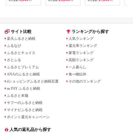
寄付金額:
円
寄付金額:
円
寄付金額:
円
寄付
B201_EP6024
贈り物 お取り寄せ 返
礼品
サイト比較
ランキングから探す
楽天ふるさと納税
人気ランキング
ふるなび
還元率ランキング
ふるさとチョイス
家電ランキング
さとふる
高額ランキング
ふるさとプレミアム
一人暮らし
ANAのふるさと納税
食べ物以外
dショッピングふるさと納税百選
その他のランキング
au PAY ふるさと納税
ふるさと本舗
ヤフーのふるさと納税
マイナビふるさと納税
ポイント還元キャンペーン
人気の返礼品から探す