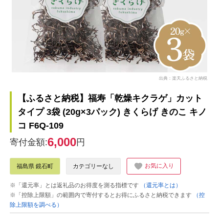
出典：楽天ふるさと納税
【ふるさと納税】福寿「乾燥キクラゲ」カット
タイプ 3袋 (20g×3パック) きくらげ きのこ キノ
コ F6Q-109
6,000
寄付金額:
円
お気に入り
福島県 鏡石町
カテゴリーなし
※「還元率」とは返礼品のお得度を測る指標です
（還元率とは）
※「控除上限額」の範囲内で寄付するとお得にふるさと納税できます
（控
除上限額を調べる）