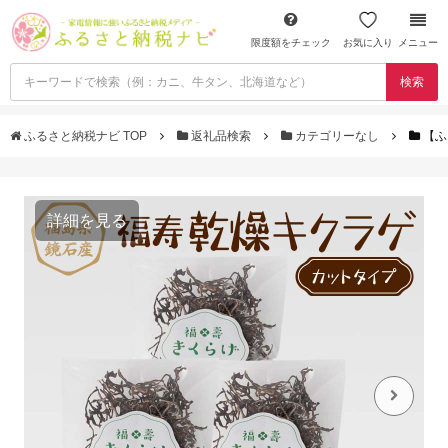
限度額をチェック
お気に入り
メニュー
検索
ふるさと納税ナビ TOP
返礼品検索
カテゴリーなし
【ふ
詳細を見る