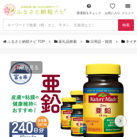
限度額をチェック
お気に入り
メニュー
検索
ふるさと納税ナビ TOP
返礼品検索
日用品・雑貨
ネイチャ
詳細を見る