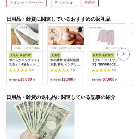
トイレットペーパー
ティッシュ
その他
日用品・雑貨に関連しているおすすめの返礼品
出典：ふるさと本舗
出典：auPAYふるさと納
出典：ふるラボ
出典
税
大阪府 泉佐野市
北海道
愛知県 名古屋市
愛
やわらかロングフェイ
木の鏡餅 道産材使用
【グレージュLサイ
ReF
スタオル4枚セットB
木製 飾り インテリア
ズ】NEWPEACE
BR
G4567
HOKKAIDO WOOD
Recovery Wear
ゴー
5.0
5.0
5.0
木製 鏡餅 正月飾り イ
Sleep Set Long
ート
ンテリア 日本製 北海
ケア
10,000
18,000
67,000
寄付金額:
円
寄付金額:
円
寄付金額:
円
寄付
道 道産材 木工 雑貨
ヘア
縁起物 ギフト おしゃ
クト
れ F6S-218
び 
女友
日用品・雑貨の返礼品に関連している記事の紹介
誕生
すす
市