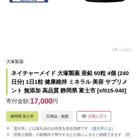
出典：ふるなび
大塚製薬
ネイチャーメイド 大塚製薬 亜鉛 60粒 4個 (240
日分) 1日1粒 健康維持 ミネラル 美容 サプリメ
ント 無添加 高品質 静岡県 富士市 [sf015-040]
17,000
寄付金額:
円
お気に入り
静岡県 富士市
日用品・雑貨
※「還元率」とは返礼品のお得度を測る指標です
（還元率とは）
※「控除上限額」の範囲内で寄付するとお得にふるさと納税できます
（控