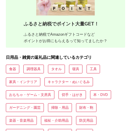
ふるさと納税でポイント大量GET！
ふるさと納税でAmazonギフトコードなど
ポイントがお得にもらえるって知ってましたか？
日用品・雑貨の返礼品に関連しているカテゴリ
食器
調理器具
タオル
寝具
工具
家具・インテリア
キャラクター・ぬいぐるみ
おもちゃ・ゲーム・文房具
切手・はがき
本・DVD
ガーデニング・園芸
掃除・用品
財布・鞄
楽器・音楽用品
福祉・介助用品
防災用品