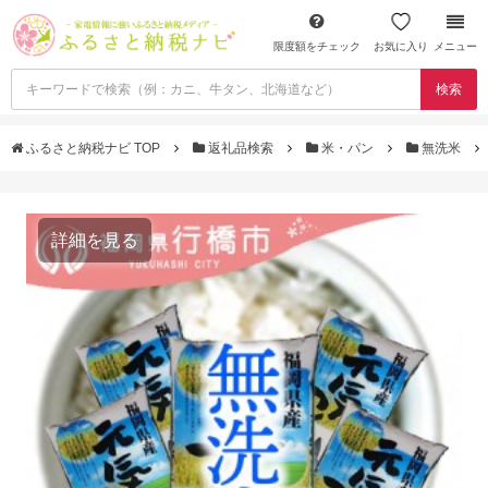
限度額をチェック
お気に入り
メニュー
検索
ふるさと納税ナビ TOP
返礼品検索
米・パン
無洗米
詳細を見る