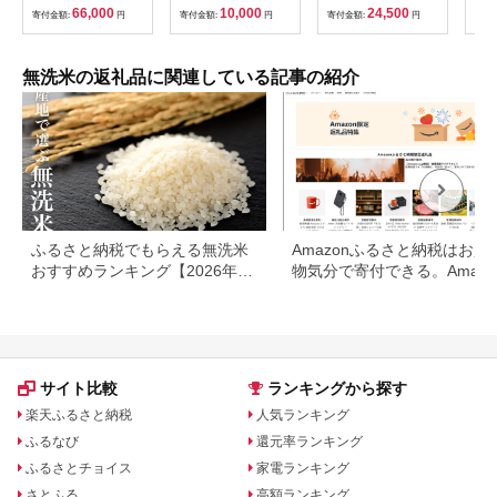
下旬にお届け 東北 山
ボトル 贈り物 ギフト
10
66,000
10,000
24,500
寄付金額:
円
寄付金額:
円
寄付金額:
円
寄付
形県 酒田市 庄内地方
贈答 常温保存 備蓄 晴
旬よ
ブランド米 白米 精米
天の霹靂 お米 青森県
簡単 手軽 連続定期便
五所川原市
12回 節水 TO 東北食
無洗米の返礼品に関連している記事の紹介
糧 SH0083
ふるさと納税でもらえる無洗米
Amazonふるさと納税はお買
おすすめランキング【2026年最
物気分で寄付できる。Amazo
新版】還元率・容量別で徹底比
ふるさと納税限定の返礼品も
較
場
サイト比較
ランキングから探す
楽天ふるさと納税
人気ランキング
ふるなび
還元率ランキング
ふるさとチョイス
家電ランキング
さとふる
高額ランキング