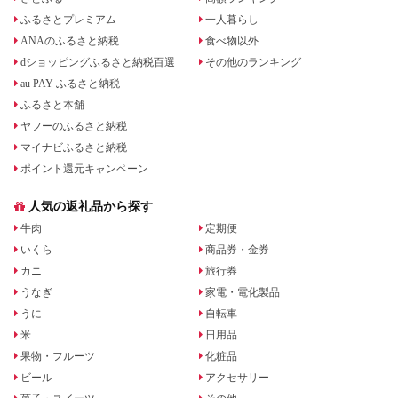
ふるさとプレミアム
一人暮らし
ANAのふるさと納税
食べ物以外
dショッピングふるさと納税百選
その他のランキング
au PAY ふるさと納税
ふるさと本舗
ヤフーのふるさと納税
マイナビふるさと納税
ポイント還元キャンペーン
人気の返礼品から探す
牛肉
定期便
いくら
商品券・金券
カニ
旅行券
うなぎ
家電・電化製品
うに
自転車
米
日用品
果物・フルーツ
化粧品
ビール
アクセサリー