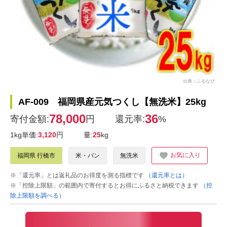
出典：ふるなび
AF-009 福岡県産元気つくし【無洗米】25kg
78,000
36
寄付金額:
円
還元率:
%
1kg単価:
3,120
円
量:
25
kg
お気に入り
福岡県 行橋市
米・パン
無洗米
※「還元率」とは返礼品のお得度を測る指標です
（還元率とは）
※「控除上限額」の範囲内で寄付するとお得にふるさと納税できます
（控
除上限額を調べる）