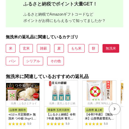
ふるさと納税でポイント大量GET！
ふるさと納税でAmazonギフトコードなど
ポイントがお得にもらえるって知ってましたか？
無洗米の返礼品に関連しているカテゴリ
米
玄米
雑穀
麦
もち米
餅
無洗米
パン
シリアル
その他
無洗米に関連しているおすすめの返礼品
出典：ふるさとチョイ
出典：楽天ふるさと納
出典：JRE MALLふる
出典
ス
税
さと納税
山形県 酒田市
青森県 五所川原市
山形県 最上町
北
≪12ヶ月定期便≫ 無
【ふるさと納税】令和
【令和7年産】【無洗
【令
洗米 つや姫 2kg×12
7年産 無洗米 青天の
米】山形県産雪若丸
行予
ヶ月連続 計24kg 特別
霹靂 2合 (300g) 3本 /
10kg
便】
5.0
5.0
5.0
栽培米 山形県産 毎月
24本 / 特A 米 ペット
「無