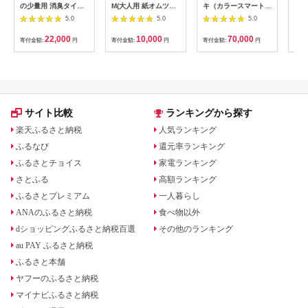
の少量用 消臭タイプ
M(大人用 紙オムツカ
キ（カラースマートネ
点で
20枚×24パック 1箱
バー)【1088465】
ック）※名入れオプシ
ョン
5.0
5.0
5.0
尿もれパッド 吸水ケ
ョンなし
ア 備蓄
22,000
10,000
70,000
寄付金額:
円
寄付金額:
円
寄付金額:
円
寄付
サイト比較
ランキングから探す
楽天ふるさと納税
人気ランキング
ふるなび
還元率ランキング
ふるさとチョイス
家電ランキング
さとふる
高額ランキング
ふるさとプレミアム
一人暮らし
ANAのふるさと納税
食べ物以外
dショッピングふるさと納税百選
その他のランキング
au PAY ふるさと納税
ふるさと本舗
ヤフーのふるさと納税
マイナビふるさと納税