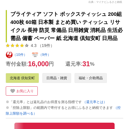
出典：マイナビふるさと納税
ブライティア ソフト ボックスティッシュ 200組
400枚 60箱 日本製 まとめ買い ティッシュ リサ
イクル 長持 防災 常備品 日用雑貨 消耗品 生活必
需品 備蓄 ペーパー 紙 北海道 倶知安町 日用品
4.3 （19件）
（10件）
（9件）
16,000
31
寄付金額:
円
還元率:
%
北海道 倶知安町
日用品・雑貨
福祉・介助用品
お気に入り
※「還元率」とは返礼品のお得度を測る指標です
（還元率とは）
※「控除上限額」の範囲内で寄付するとお得にふるさと納税できます
（控
除上限額を調べる）