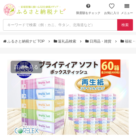
限度額をチェック
お気に入り
メニュー
検索
ふるさと納税ナビ TOP
返礼品検索
日用品・雑貨
福祉・
詳細を見る