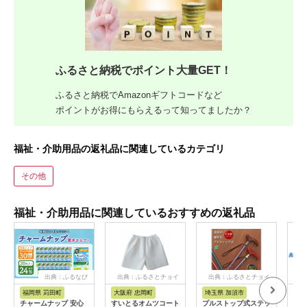
ふるさと納税でポイント大量GET！
ふるさと納税でAmazonギフトコードなど
ポイントがお得にもらえるって知ってましたか？
福祉・介助用品の返礼品に関連しているカテゴリ
その他
福祉・介助用品に関連しているおすすめの返礼品
出典：ふるなび
出典：ふるさとチョイ
出典：ふるさとチョイ
出
ス
ス
福岡県 苅田町
大阪府 忠岡町
埼玉県 加須市
神
チャームナップ 安心
すいとるオムツコート
プルストップ式ステッ
座