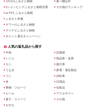
ANAのふるさと納税
食べ物以外
dショッピングふるさと納税百選
その他のランキング
au PAY ふるさと納税
ふるさと本舗
ヤフーのふるさと納税
マイナビふるさと納税
ポイント還元キャンペーン
人気の返礼品から探す
牛肉
定期便
いくら
商品券・金券
カニ
旅行券
うなぎ
家電・電化製品
うに
自転車
米
日用品
果物・フルーツ
化粧品
ビール
アクセサリー
菓子・スイーツ
その他
おせち