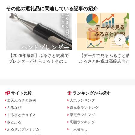
フルーティ ホップ ド
おつまみ 珍味 海鮮 名
み 食べるラー油 ご飯
ライ 上品 苦み 酵母
産 旬 観光 ギフト 送
のお供 おかず お取り
その他の返礼品に関連している記事の紹介
発酵 柑橘 お酒 酒 ギ
料無料 お取り寄せグ
寄せ グルメ 【0002-
フト 贈答用 奈良醸造
ルメ 北陸 富山 冷凍
0035-02】
奈良県 奈良市 I-178
ほたるいか
【2026年最新】ふるさと納税で
【データで見るふるさと納税
ブレンダーがもらえる！その他
ふるさと納税は高級志向から
のキッチン家電も
約志向へシフト
サイト比較
ランキングから探す
楽天ふるさと納税
人気ランキング
ふるなび
還元率ランキング
ふるさとチョイス
家電ランキング
さとふる
高額ランキング
ふるさとプレミアム
一人暮らし