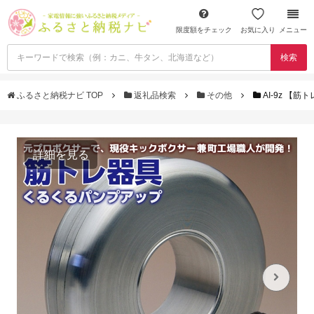
限度額をチェック
お気に入り
メニュー
検索
ふるさと納税ナビ TOP
返礼品検索
その他
AI-9z 
詳細を見る