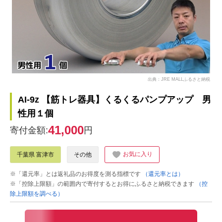
出典：JRE MALLふるさと納税
AI-9z 【筋トレ器具】くるくるパンプアップ 男
性用１個
41,000
寄付金額:
円
お気に入り
千葉県 富津市
その他
※「還元率」とは返礼品のお得度を測る指標です
（還元率とは）
※「控除上限額」の範囲内で寄付するとお得にふるさと納税できます
（控
除上限額を調べる）