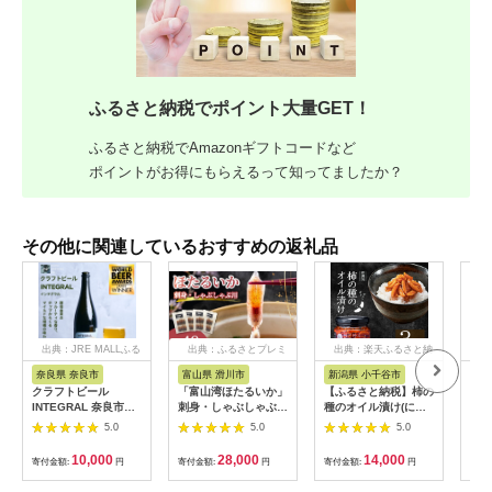
ふるさと納税でポイント大量GET！
ふるさと納税でAmazonギフトコードなど
ポイントがお得にもらえるって知ってましたか？
その他に関連しているおすすめの返礼品
出典：JRE MALLふる
出典：ふるさとプレミ
出典：楽天ふるさと納
出
さと納税
アム
税
奈良県 奈良市
富山県 滑川市
新潟県 小千谷市
静
クラフトビール
「富山湾ほたるいか」
【ふるさと納税】柿の
エコ
INTEGRAL 奈良市の
刺身・しゃぶしゃぶ用
種のオイル漬け(にん
レミ
醸造所が手掛けるセゾ
ポン酢付 [A-001012]
にくラー油) 3個セッ
ーパ
5.0
5.0
5.0
ンスタイルのボトルビ
/ ほたるいか いか ホ
ト TVで紹介 やみつき
持ち
ール 750ml クラフト
タルイカ イカ 沖漬け
ザクザク パリパリ食
123
10,000
28,000
14,000
寄付金額:
円
寄付金額:
円
寄付金額:
円
寄付
ビール セゾン シャン
川村水産 ホタルイカ
感 阿部幸製菓 | 柿の
パン ボトル マイルド
蛍烏賊 朝どれ 朝獲れ
種 かきのたね おつま