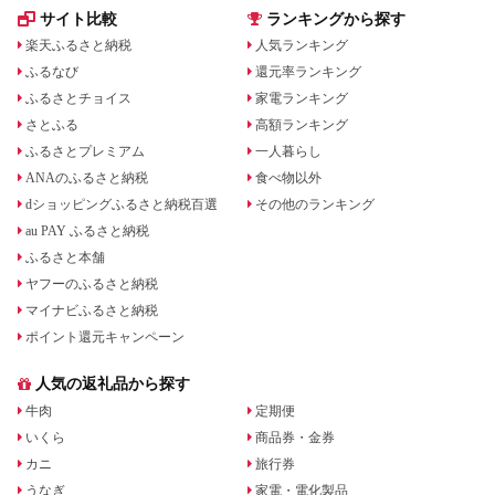
サイト比較
ランキングから探す
楽天ふるさと納税
人気ランキング
ふるなび
還元率ランキング
ふるさとチョイス
家電ランキング
さとふる
高額ランキング
ふるさとプレミアム
一人暮らし
ANAのふるさと納税
食べ物以外
dショッピングふるさと納税百選
その他のランキング
au PAY ふるさと納税
ふるさと本舗
ヤフーのふるさと納税
マイナビふるさと納税
ポイント還元キャンペーン
人気の返礼品から探す
牛肉
定期便
いくら
商品券・金券
カニ
旅行券
うなぎ
家電・電化製品