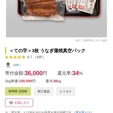
出典：三越伊勢丹ふるさと納税
＜ての字＞3枚 うなぎ蒲焼真空パック
4.7 （4件）
（4件）
36,000
34
寄付金額:
円
還元率:
%
1kg単価:
100,000
円
量:
0.36
kg
静岡県 吉田町
加工食品
レトルト
お気に入り
※「還元率」とは返礼品のお得度を測る指標です
（還元率とは）