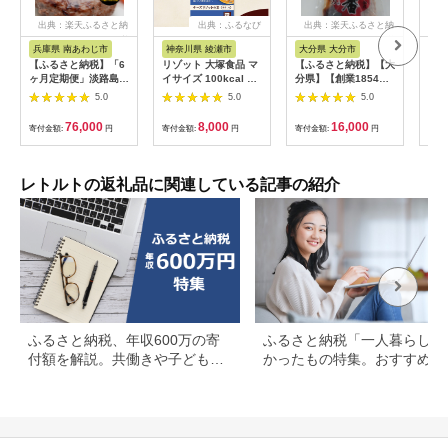
出典：楽天ふるさと納
出典：ふるなび
出典：楽天ふるさと納
税
税
兵庫県 南あわじ市
神奈川県 綾瀬市
大分県 大分市
鹿
【ふるさと納税】「6
リゾット 大塚食品 マ
【ふるさと納税】【大
i2
ヶ月定期便」淡路島玉
イサイズ 100kcal チ
分県】【創業1854
使用
ねぎハンバーグ
ーズリゾットの素 10
年】【発祥】おかわり
1.5
5.0
5.0
5.0
200g×12個（冷凍）
個 ゴーダ パルメザン
一番 4袋 佃煮セット
パッ
×6ヶ月
エダム チェダー コク
惣菜 国産 煮干し いり
たま
76,000
8,000
16,000
寄付金額:
円
寄付金額:
円
寄付金額:
円
寄付
深い 濃厚 チキン 白ワ
こ 昆布 かつお削りぶ
ジュ
イン ブラックペッパ
し ごま 特製たれ 手軽
クで
ー 防災 綾瀬市 神奈川
簡単 ごはんのお供 お
ーよ
県
酒のおつまみ お弁当
レトルトの返礼品に関連している記事の紹介
保存食 非常食 アウト
ドア K03021
ふるさと納税、年収600万の寄
ふるさと納税「一人暮らし」
付額を解説。共働きや子どもが
かったもの特集。おすすめ返
いる場合も
品を紹介