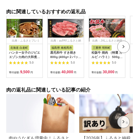
肉に関連しているおすすめの返礼品
出典：ふるさとプレミ
出典：auPAYふるさと納
出典：JALふるさと納税
出典
アム
税
北海道 白老町
福島県 南相馬市
三重県 明和町
宮
ハンター女子のジビエ
黒毛和牛 すき焼き
松阪牛 焼肉 （特選 カ
宮崎
エゾシカ肉の大和煮 6
800g (400g×２パッ
ルビ ハラミ） 500g
計3.
缶セット AI033
ク) 福島牛 | 国産 肉
肉 牛 牛肉 和牛 ブラ
袋)
5.0
5.0
5.0
和牛 牛肉 霜降り 赤身
ンド牛 高級 国産 霜降
済
お肉 ギフト お取り寄
り 冷凍 ふるさと 人気
9,500
40,000
30,000
寄付金額:
円
寄付金額:
円
寄付金額:
円
寄付
せ プレゼント 今野畜
焼肉 焼肉用 BBQ バ
産 福島 bp002-aa
ーベキュー SS38
肉の返礼品に関連している記事の紹介
肉やうなぎも増量中！ふるさと
【2026年】ふるさと納税「