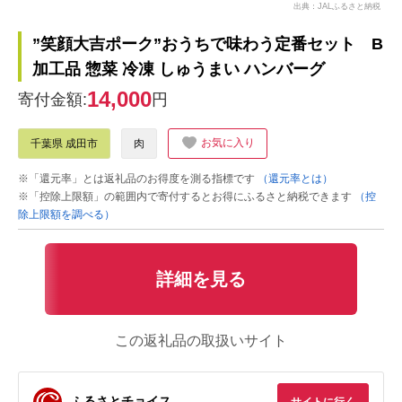
出典：JALふるさと納税
”笑顔大吉ポーク”おうちで味わう定番セット B
加工品 惣菜 冷凍 しゅうまい ハンバーグ
14,000
寄付金額:
円
お気に入り
千葉県 成田市
肉
※「還元率」とは返礼品のお得度を測る指標です
（還元率とは）
※「控除上限額」の範囲内で寄付するとお得にふるさと納税できます
（控
除上限額を調べる）
詳細を見る
この返礼品の取扱いサイト
ふるさとチョイス
サイトに行く