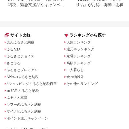
納税、緊急支援品やキャンペー
り品」がお得！海鮮・お肉・
ン中の返礼品
イーツ返礼品特集
サイト比較
ランキングから探す
楽天ふるさと納税
人気ランキング
ふるなび
還元率ランキング
ふるさとチョイス
家電ランキング
さとふる
高額ランキング
ふるさとプレミアム
一人暮らし
ANAのふるさと納税
食べ物以外
dショッピングふるさと納税百選
その他のランキング
au PAY ふるさと納税
ふるさと本舗
ヤフーのふるさと納税
マイナビふるさと納税
ポイント還元キャンペーン