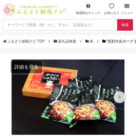
限度額をチェック
お気に入り
メニュー
検索
ふるさと納税ナビ TOP
返礼品検索
肉
”笑顔大吉ポーク”
詳細を見る