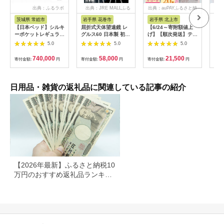
出典：ふるラボ
出典：JRE MALLふる
出典：auPAYふるさと納
出
さと納税
税
茨城県 常総市
岩手県 花巻市
岩手県 北上市
岐
【日本ベッド】シルキ
屈折式天体望遠鏡 レ
【6/24～寄附額値上
イホ
ーポケットレギュラー
グルス60 日本製 初心
げ】【順次発送】ティ
菓子
11334 シングル 日本
者用 スマホ撮影 (カラ
ッシュペーパー 20箱
5.0
5.0
5.0
ベッド シルキーポケ
ー：オレンジ）
＆ トイレットロール
ットレギュラー シン
【1835-2】
(ダブル) 48個 福祉施
740,000
58,000
21,500
寄付金額:
円
寄付金額:
円
寄付金額:
円
寄付
グル 通気性 ロングセ
設支援 日用品 常備品
ラー 放湿性 ※沖縄
備蓄品 box ちり紙 テ
県・離島への配送不可
ィシュー ボックステ
ィッシュ パルプ
日用品・雑貨の返礼品に関連している記事の紹介
100％ 無香料 1箱
400枚 東北産 製造元
北上市 トイレットペ
ーパー ダブル シング
ル 岩手県 北上市
E0292R0806-13
【2026年最新】ふるさと納税10
万円のおすすめ返礼品ランキン
グ｜食品・家電・日用品を厳選