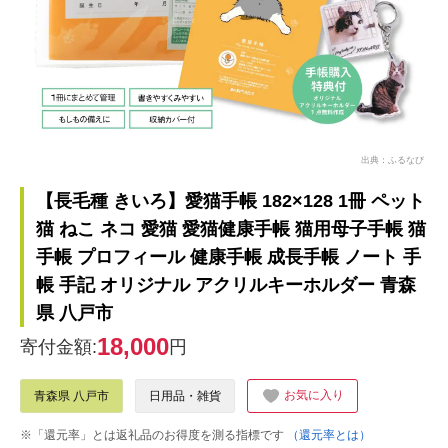
出典：ふるなび
【長毛種 きいろ】愛猫手帳 182×128 1冊 ペット
猫 ねこ ネコ 愛猫 愛猫健康手帳 猫用母子手帳 猫
手帳 プロフィール 健康手帳 成長手帳 ノート 手
帳 手記 オリジナル アクリルキーホルダー 青森
県 八戸市
18,000
寄付金額:
円
お気に入り
青森県 八戸市
日用品・雑貨
※「還元率」とは返礼品のお得度を測る指標です
（還元率とは）