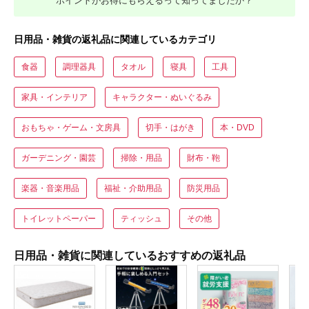
ポイントがお得にもらえるって知ってましたか？
日用品・雑貨の返礼品に関連しているカテゴリ
食器
調理器具
タオル
寝具
工具
家具・インテリア
キャラクター・ぬいぐるみ
おもちゃ・ゲーム・文房具
切手・はがき
本・DVD
ガーデニング・園芸
掃除・用品
財布・鞄
楽器・音楽用品
福祉・介助用品
防災用品
トイレットペーパー
ティッシュ
その他
日用品・雑貨に関連しているおすすめの返礼品