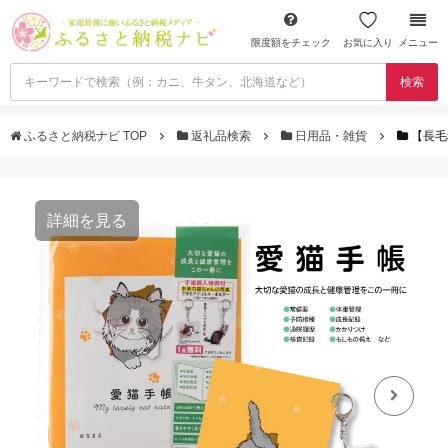
限度額をチェック
お気に入り
メニュー
検索
ふるさと納税ナビ TOP
返礼品検索
日用品・雑貨
【長毛
詳細を見る