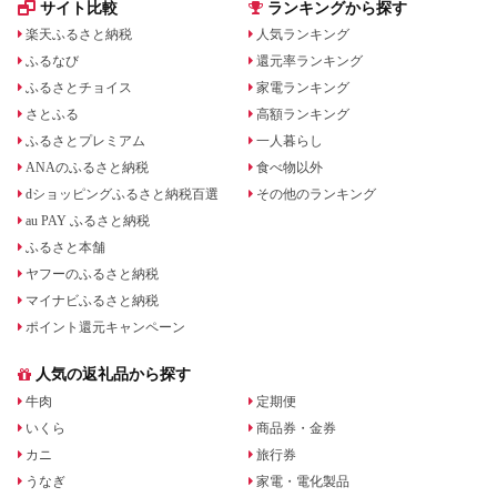
サイト比較
ランキングから探す
楽天ふるさと納税
人気ランキング
ふるなび
還元率ランキング
ふるさとチョイス
家電ランキング
さとふる
高額ランキング
ふるさとプレミアム
一人暮らし
ANAのふるさと納税
食べ物以外
dショッピングふるさと納税百選
その他のランキング
au PAY ふるさと納税
ふるさと本舗
ヤフーのふるさと納税
マイナビふるさと納税
ポイント還元キャンペーン
人気の返礼品から探す
牛肉
定期便
いくら
商品券・金券
カニ
旅行券
うなぎ
家電・電化製品