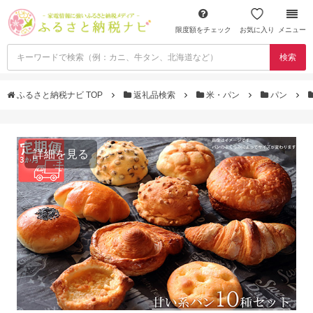
限度額をチェック
お気に入り
メニュー
検索
ふるさと納税ナビ TOP
返礼品検索
米・パン
パン
詳細を見る