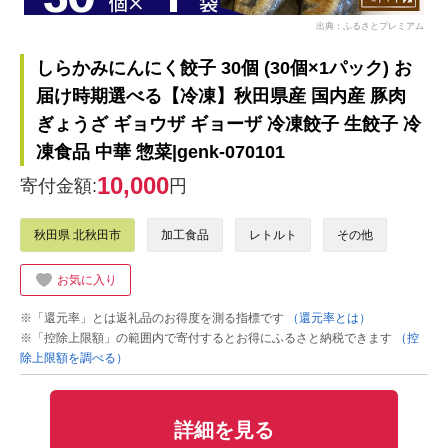
出典：ふるさとプレミアム
しらかみにんにく餃子 30個 (30個×1パック) お
届け時期選べる【冷凍】秋田県産 国内産 豚肉
ぎょうざ ギョウザ ギョーザ 冷凍餃子 生餃子 冷
凍食品 中華 惣菜|genk-070101
10,000
寄付金額:
円
秋田県 北秋田市
加工食品
レトルト
その他
お気に入り
※「還元率」とは返礼品のお得度を測る指標です
（還元率とは）
※「控除上限額」の範囲内で寄付するとお得にふるさと納税できます
（控
除上限額を調べる）
詳細を見る