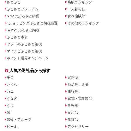
さとふる
高額ランキング
ふるさとプレミアム
一人暮らし
ANAのふるさと納税
食べ物以外
dショッピングふるさと納税百選
その他のランキング
au PAY ふるさと納税
ふるさと本舗
ヤフーのふるさと納税
マイナビふるさと納税
ポイント還元キャンペーン
人気の返礼品から探す
牛肉
定期便
いくら
商品券・金券
カニ
旅行券
うなぎ
家電・電化製品
うに
自転車
米
日用品
果物・フルーツ
化粧品
ビール
アクセサリー