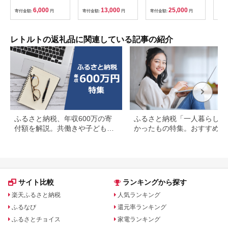
6,000
13,000
25,000
寄付金額:
円
寄付金額:
円
寄付金額:
円
寄付
レトルトの返礼品に関連している記事の紹介
ふるさと納税、年収600万の寄
ふるさと納税「一人暮らし」
付額を解説。共働きや子どもが
かったもの特集。おすすめ返
いる場合も
品を紹介
サイト比較
ランキングから探す
楽天ふるさと納税
人気ランキング
ふるなび
還元率ランキング
ふるさとチョイス
家電ランキング