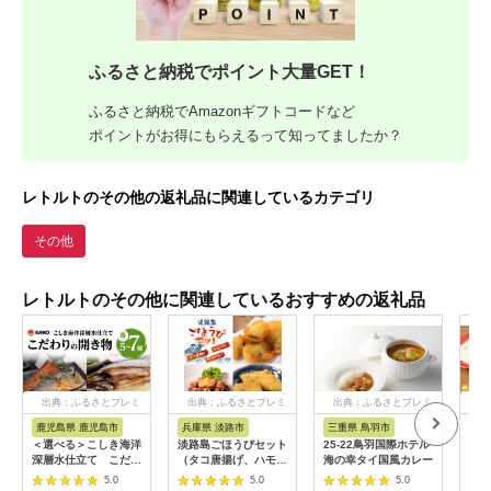
ふるさと納税でポイント大量GET！
ふるさと納税でAmazonギフトコードなど
ポイントがお得にもらえるって知ってましたか？
レトルトのその他の返礼品に関連しているカテゴリ
その他
レトルトのその他に関連しているおすすめの返礼品
出典：ふるさとプレミ
出典：ふるさとプレミ
出典：ふるさとプレミ
出
アム
アム
アム
鹿児島県 鹿児島市
兵庫県 淡路市
三重県 鳥羽市
沖
＜選べる＞こしき海洋
淡路島ごほうびセット
25-22鳥羽国際ホテル
「味
深層水仕立て こだわ
（タコ唐揚げ、ハモ・
海の幸タイ国風カレー
料理
りの開き物 K065-
サワラフライ）
【沖
5.0
5.0
5.0
007_SKU
300g×3袋