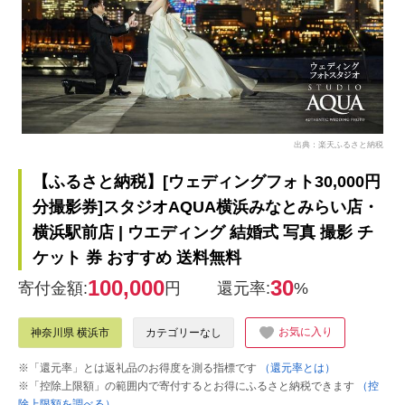
出典：楽天ふるさと納税
【ふるさと納税】[ウェディングフォト30,000円
分撮影券]スタジオAQUA横浜みなとみらい店・
横浜駅前店 | ウエディング 結婚式 写真 撮影 チ
ケット 券 おすすめ 送料無料
100,000
30
寄付金額:
円
還元率:
%
お気に入り
神奈川県 横浜市
カテゴリーなし
※「還元率」とは返礼品のお得度を測る指標です
（還元率とは）
※「控除上限額」の範囲内で寄付するとお得にふるさと納税できます
（控
除上限額を調べる）