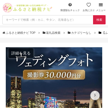
限度額をチェック
お気に入り
メニュー
検索
ふるさと納税ナビ TOP
返礼品検索
カテゴリーなし
【ふ
詳細を見る