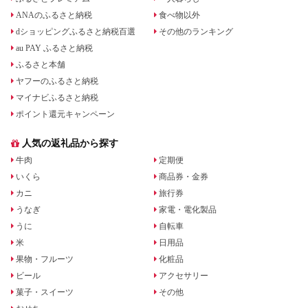
ANAのふるさと納税
食べ物以外
dショッピングふるさと納税百選
その他のランキング
au PAY ふるさと納税
ふるさと本舗
ヤフーのふるさと納税
マイナビふるさと納税
ポイント還元キャンペーン
人気の返礼品から探す
牛肉
定期便
いくら
商品券・金券
カニ
旅行券
うなぎ
家電・電化製品
うに
自転車
米
日用品
果物・フルーツ
化粧品
ビール
アクセサリー
菓子・スイーツ
その他