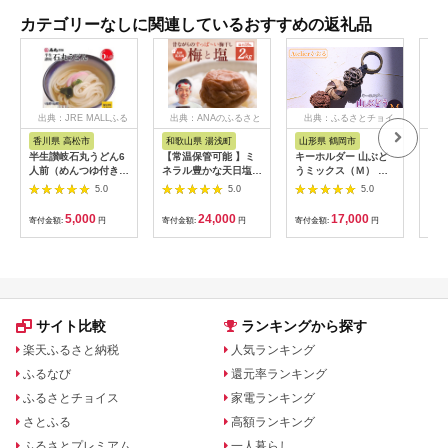
カテゴリーなしに関連しているおすすめの返礼品
出典：JRE MALLふる
出典：ANAのふるさと
出典：ふるさとチョイ
出
さと納税
納税
ス
香川県 高松市
和歌山県 湯浅町
山形県 鶴岡市
佐
半生讃岐石丸うどん6
【常温保管可能 】ミ
キーホルダー 山ぶど
【伊
人前（めんつゆ付き）
ネラル豊かな天日塩だ
うミックス（Ｍ） 山
ース
麺300g×2袋
けで漬けた無添加梅干
形県鶴岡市 アトリエ
5.0
5.0
5.0
し2kg 梅ボーイズ｜
かおる | 山葡萄 雑貨
南高梅
キーホルダー ギフト
5,000
24,000
17,000
寄付金額:
円
寄付金額:
円
寄付金額:
円
寄付
B201_EP6024
贈り物 お取り寄せ 返
礼品
サイト比較
ランキングから探す
楽天ふるさと納税
人気ランキング
ふるなび
還元率ランキング
ふるさとチョイス
家電ランキング
さとふる
高額ランキング
ふるさとプレミアム
一人暮らし