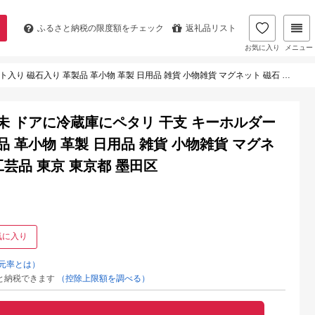
ふるさと納税の
限度額をチェック
返礼品リスト
お気に入り
メニュー
小物 革製 日用品 雑貨 小物雑貨 マグネット 磁石 工芸品 民芸品 伝統工芸品 東京 東京都 墨田区
未 ドアに冷蔵庫にペタリ 干支 キーホルダー
 革小物 革製 日用品 雑貨 小物雑貨 マグネ
工芸品 東京 東京都 墨田区
気に入り
元率とは）
と納税できます
（控除上限額を調べる）