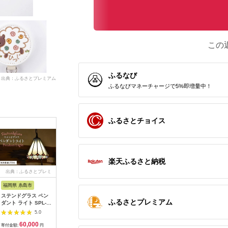
この
ふるなび
出典：ふるさとプレミアム
ふるなびマネーチャージで5%即増量中！
ふるさとチョイス
楽天ふるさと納税
出典：ふるさとプレミ
出典：auPAYふるさと納
出典：ふるさとプレミ
出典：auP
アム
税
アム
福岡県 糸島市
兵庫県 伊丹市
秋田県 仙北市
奈良県 香
ステンドグラス ペン
ぞうり 草履 シルバ
角館樺細工 夫婦箸う
アイドルマ
ふるさとプレミアム
ダント ライト SPL-3
ーの台 組織の花緒
るし仕上 箸置きセッ
ンデレラ
【アトリエエトルリ
三段 Ｍサイズ お着
ト 角館工芸協同組
焼フリー
5.0
5.0
5.0
ア】 [ARF043]
物に きもの
合|02_kdk-050501
あやめ】[2
60,000
154,000
25,000
3
[№5275-0277]
寄付金額:
円
寄付金額:
円
寄付金額:
円
寄付金額: