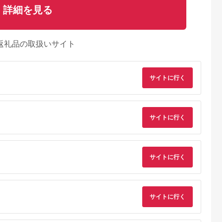
詳細を見る
返礼品の取扱いサイト
サイトに行く
サイトに行く
サイトに行く
AYふるさと納
出典：ふるさとプレミ
出典：auPAYふるさと納
出典：ふるさとプレ
税
アム
税
ア
芝市
沖縄県 読谷村
佐賀県 有田町
東京都墨田区
スター シ
＜南陶窯＞三つ足カフ
有田焼 熱々のまま食
箱まち 小銭入れ 乱菊
サイトに行く
ガールズ信楽
ェオレボウル【唐草】
卓へ「Only碗」（ブ
赤紫 文庫屋大関 コイ
カップ【浜口
〇 読谷村 うつわ 陶器
ラック） 【大慶】 土
ンケース ボックスコ
5.0
5.0
5.0
5.0
626]
焼き物 久場政一 沖縄
鍋 直火対応 電子レン
インケース 財布 おさ
1,000
24,000
24,000
31,000
やちむん アフリカン
ジ対応 オーブン対応
いふ ウォレット 革製
円
寄付金額:
円
寄付金額:
円
寄付金額:
円