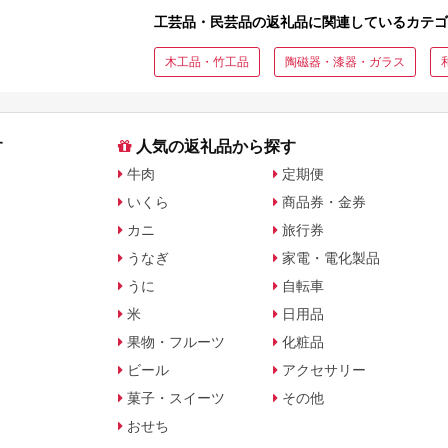
工芸品・民芸品の返礼品に関連しているカテゴ
木工品・竹工品
陶磁器・漆器・ガラス
す
人気の返礼品から探す
牛肉
定期便
いくら
商品券・金券
カニ
旅行券
うなぎ
家電・電化製品
うに
自転車
米
日用品
果物・フルーツ
化粧品
ビール
アクセサリー
菓子・スイーツ
その他
おせち