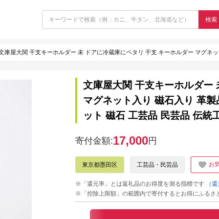
検索
文庫屋大関 干支キーホルダー 未 ドアに冷蔵庫にペタリ 干支 キーホルダー マグネット入り 磁石入り 革製品 革
文庫屋大関 干支キーホルダー 
マグネット入り 磁石入り 革製品
ット 磁石 工芸品 民芸品 伝統
17,000
寄付金額:
円
お
東京都墨田区
工芸品・民芸品
※「還元率」とは返礼品のお得度を測る指標です
（還
※「控除上限額」の範囲内で寄付するとお得にふるさ