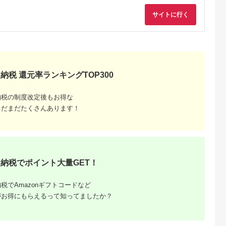
うちなーすぐりむん
キッチン用品 調理用
品 革小物 ファッショ
コップ 地場産品 手作
具 食器兼用土鍋 うつ
ン小物 小物入れ 日用
サイトに行く
り 人気商品 柄違い有
わ 一人暮らしの土鍋
品 雑貨 東京 東京都
プレゼントに 足付き
一人用鍋 レシピ付
墨田区
お祝いに オススメ 伝
A24-27
統工芸品
納税 還元率ランキングTOP300
納税の制度改定後もお得な
まだまだたくさんあります！
納税でポイント大量GET！
税でAmazonギフトコードなど
がお得にもらえるって知ってましたか？