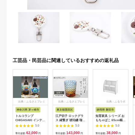
工芸品・民芸品に関連しているおすすめの返礼品
出典：ふるさとプレミ
出典：ふるさとプレミ
出典：ふるラボ
アム
アム
神奈川県 茅ヶ崎市
東京都墨田区
静岡県 磐田市
トルコランプ
江戸切子 ロックグラ
知育家具 シリーズ お
CHIGASAKI インテリ
ス 縁繋ぎ 琥珀纏 瑠璃
もちゃばこ 65cm幅 (
ア テーブルランプ 明
玻璃匠山田硝子 切子
ホワイト ) OB-
5.0
5.0
5.0
かり おしゃれ 置物 烏
グラス 工芸品 伝統工
65MW_ おもちゃ お
62,000
143,000
38,000
帽子岩デザイン さわ
芸 酒器 民芸品 クリス
もちゃ箱 箱 収納ケー
寄付金額:
円
寄付金額:
円
寄付金額:
円