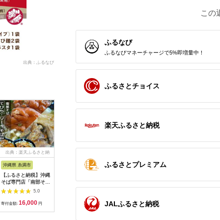
この
ふるなび
ふるなびマネーチャージで5%即増量中！
出典：ふるなび
ふるさとチョイス
楽天ふるさと納税
出典：楽天ふるさと納
出典：ふるさとプレミ
出典：JALふるさと納税
出典：auP
税
アム
ふるさとプレミアム
沖縄県 糸満市
愛知県 小牧市
北海道 幌加内町
長崎県 南
【ふるさと納税】沖縄
食べ比べセット 名古
北海道 七割 そば 金の
島原手延そ
そば専門店「南部そ
屋コーチン使用 鶏だ
乾麺 200g×7束 計14
ごつゆセッ
ば」てびち・ソーキそ
し 焼そば 焼うどん 和
人前 蕎麦 ソバ 乾麺
ん つゆ付
5.0
5.0
5.0
ばセット(4人前)
風パスタ 調理麺 詰め
麺 常温 ギフト グルメ
原そうめん
16,000
10,000
20,000
5
JALふるさと納税
合わせ 冷凍惣菜 ご当
人気 備蓄 保存食 国産
素麺 / 南
寄付金額:
円
寄付金額:
円
寄付金額:
円
寄付金額:
地グルメ 簡単調理 麺
七割そば 7割そば 北
さと企画 [
類セット 家庭用 12食
海道産 日本製 お取り