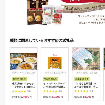
麺類に関連しているおすすめの返礼品
出典：auPAYふるさと納
出典：ふるさとプレミ
出典：楽天ふるさと納
税
アム
税
福岡県 柳川市
埼玉県 嵐山町
三重県 桑名市
冷凍 海鮮パスタセッ
インスタント ラーメ
【ふるさと納税】 マ
ト 8食セット(4種類×2
ン 中華三昧 赤坂榮林
ルキュウ製麺所 手延
食) クリームパスタ ボ
酸辣湯麺 明星食品 袋
べ冷麦 27把入り
5.0
5.0
5.0
ロネーゼ アヒージョ
麺 24食 インスタント
12,000
21,000
15,000
風 トマトパスタ
ラーメン 即席ラーメ
寄付金額:
円
寄付金額:
円
寄付金額:
円
ン 詰め合わせ 油ラー
メン インスタント食