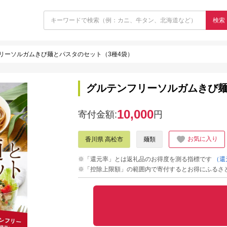
検索
リーソルガムきび麺とパスタのセット（3種4袋）
グルテンフリーソルガムきび麺
10,000
寄付金額:
円
お気に入り
香川県 高松市
麺類
※「還元率」とは返礼品のお得度を測る指標です
（還
※「控除上限額」の範囲内で寄付するとお得にふるさ