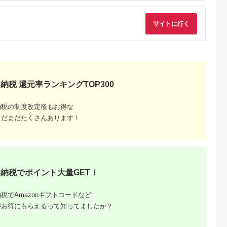
タケ どんこ椎茸 大分
さぬきうどん きつね
県 中津市
うどん 海老天うどん
かき揚げ 香川県 高松
サイトに行く
市
納税 還元率ランキングTOP300
るさと納
納税の制度改定後もお得な
まだまだたくさんあります！
納税でポイント大量GET！
税でAmazonギフトコードなど
がお得にもらえるって知ってましたか？