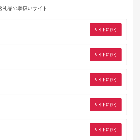
返礼品の取扱いサイト
サイトに行く
サイトに行く
サイトに行く
AYふるさと納
出典：auPAYふるさと納
出典：楽天ふるさと納
出典：auPAYふるさと
税
税
税
サイトに行く
島原市
北海道 登別市
大分県 中津市
香川県 高松市
うめん あ
チホク小麦生ひやむぎ
【ふるさと納税】【数
【山田家】心温まる
ト / そうめ
10食セット ※お届
量限定】蔵工房麺
岐の味セット～冷凍
 そうめん 島
け：7月中旬～9月下
116g×8個 即席にゅう
岐うどん えび天・
5.0
5.0
5.0
5.0
 手延べ 麺
旬まで
めん | 麺 即席 即席麺
つね・かき揚げセッ
,000
10,000
16,000
16,000
島原市 / ふる
簡単調理 にゅうめん
MD-10/10人前（高松
サイトに行く
円
寄付金額:
円
寄付金額:
円
寄付金額:
円
SBA008]
にゅう麺 そうめん 素
市）| 山田家うどん 
麺 しいたけ 椎茸 シイ
凍うどん 讃岐うどん