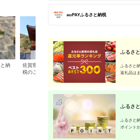
小牧市 送料無料
寄せ まとめ買い 霧立
［181C04］
そば製粉 ほろみのり
産地直送 ほろかない
auPAYふるさと納税
送料無料
ふるさと
さと納
佐賀県 武雄市のふるさと納
熊本県 菊陽町のふ
ふるさと
税のご紹介
税のご紹介
返礼品は
ふるさと
ふるさと納
ポイント