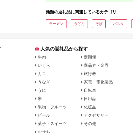
麺類の返礼品に関連しているカテゴリ
ラーメン
うどん
そば
パスタ
す
人気の返礼品から探す
牛肉
定期便
いくら
商品券・金券
カニ
旅行券
うなぎ
家電・電化製品
うに
自転車
米
日用品
果物・フルーツ
化粧品
ビール
アクセサリー
菓子・スイーツ
その他
おせち