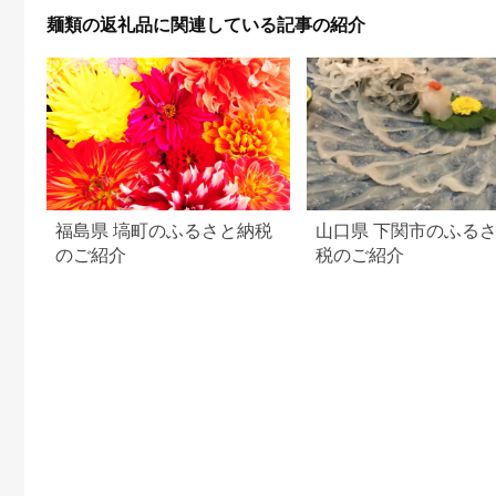
品 保存食 防災 防災グ
麺類の返礼品に関連している記事の紹介
ッズ
福島県 塙町のふるさと納税
山口県 下関市のふる
のご紹介
税のご紹介