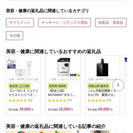
美容・健康の返礼品に関連しているカテゴリ
サプリメント
マッサージ・リラックス用品
化粧品・美容品
その他
美容・健康に関連しているおすすめの返礼品
出典：auPAYふるさと納
出典：ふるさとプレミ
出典：auPAYふるさと納
出
税
アム
税
栃木県 上三川町
群馬県 明和町
和歌山県 橋本市
山
【シーボン】フェイシ
《訳あり品》
＜2ヵ月毎定期便＞ス
【定
ャリストシリーズ ク
BOTANIST ボタニス
カルプD 薬用スカル
回【
レンジング＆洗顔料 2
ト ボタニカルシャン
プシャンプー オイリ
届け
5.0
5.0
5.0
点セット しっとりタ
プー 大容量詰替 単品
ー [脂性肌用]メンズ
プー
イプ | C’BON シーボ
【モイスト】|10_ine-
ヘアケア 全6回
たダ
39,000
10,500
60,000
寄付金額:
円
寄付金額:
円
寄付金額:
円
寄付
ン 化粧品 CBON クレ
160101ms
【1592032】
ット
ンジング 洗顔 洗顔フ
ォーム 毛穴 乾燥 保湿
セット品 コスメ ギフ
美容・健康の返礼品に関連している記事の紹介
ト プレゼント 贈り物