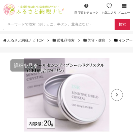
限度額をチェック
お気に入り
メニュー
検索
ふるさと納税ナビ TOP
返礼品検索
美容・健康
インアー
詳細を見る