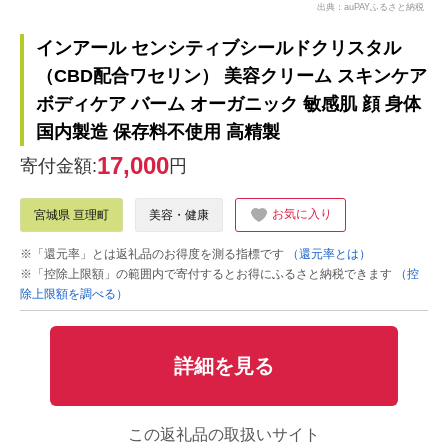
出典：auPAYふるさと納税
インアール センシティブシールドクリスタル
（CBD配合ワセリン） 美容クリーム スキンケア
ボディケア バーム オーガニック 敏感肌 顔 身体
国内製造 保存料不使用 高精製
17,000
寄付金額:
円
お気に入り
宮城県 亘理町
美容・健康
※「還元率」とは返礼品のお得度を測る指標です
（還元率とは）
※「控除上限額」の範囲内で寄付するとお得にふるさと納税できます
（控
除上限額を調べる）
詳細を見る
この返礼品の取扱いサイト