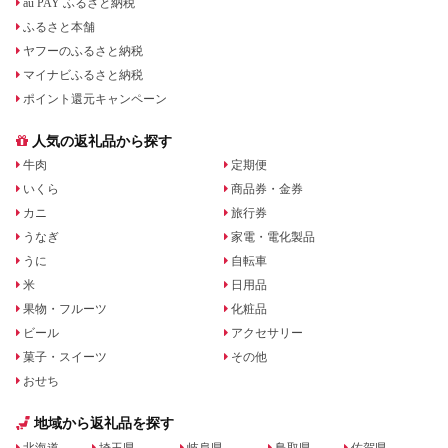
au PAY ふるさと納税
ふるさと本舗
ヤフーのふるさと納税
マイナビふるさと納税
ポイント還元キャンペーン
人気の返礼品から探す
牛肉
定期便
いくら
商品券・金券
カニ
旅行券
うなぎ
家電・電化製品
うに
自転車
米
日用品
果物・フルーツ
化粧品
ビール
アクセサリー
菓子・スイーツ
その他
おせち
地域から返礼品を探す
北海道
埼玉県
岐阜県
鳥取県
佐賀県