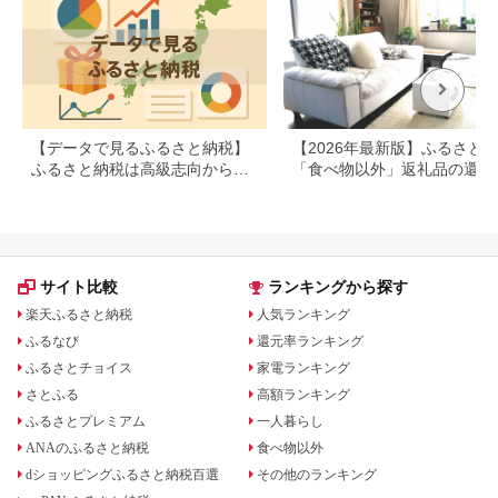
【データで見るふるさと納税】
【2026年最新版】ふるさと
ふるさと納税は高級志向から節
「食べ物以外」返礼品の還元
約志向へシフト
ランキング！
サイト比較
ランキングから探す
楽天ふるさと納税
人気ランキング
ふるなび
還元率ランキング
ふるさとチョイス
家電ランキング
さとふる
高額ランキング
ふるさとプレミアム
一人暮らし
ANAのふるさと納税
食べ物以外
dショッピングふるさと納税百選
その他のランキング