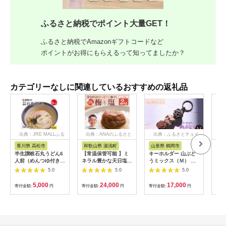
ふるさと納税でポイント大量GET！
ふるさと納税でAmazonギフトコードなど
ポイントがお得にもらえるって知ってましたか？
カテゴリーなしに関連しているおすすめの返礼品
出典：JRE MALLふる
出典：ANAのふるさと
出典：ふるさとチョイ
出
さと納税
納税
ス
香川県 高松市
和歌山県 湯浅町
山形県 鶴岡市
佐
半生讃岐石丸うどん6
【常温保管可能 】ミ
キーホルダー 山ぶど
【伊
人前（めんつゆ付き）
ネラル豊かな天日塩だ
うミックス（Ｍ） 山
ース
麺300g×2袋
けで漬けた無添加梅干
形県鶴岡市 アトリエ
5.0
5.0
5.0
し2kg 梅ボーイズ｜
かおる | 山葡萄 雑貨
南高梅
キーホルダー ギフト
5,000
24,000
17,000
寄付金額:
円
寄付金額:
円
寄付金額:
円
寄付
B201_EP6024
贈り物 お取り寄せ 返
礼品