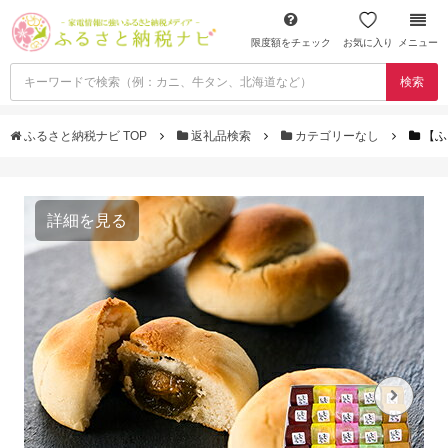
限度額をチェック
お気に入り
メニュー
検索
ふるさと納税ナビ TOP
返礼品検索
カテゴリーなし
【ふ
詳細を見る