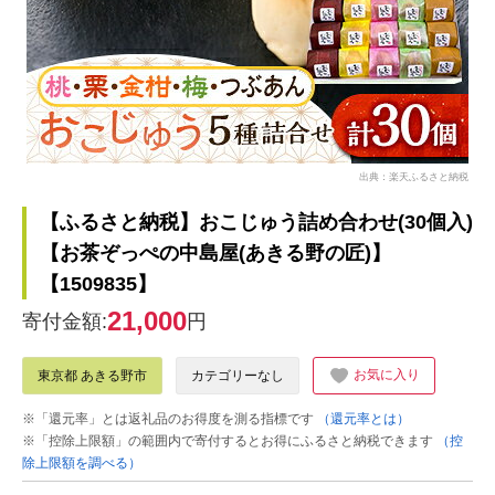
出典：楽天ふるさと納税
【ふるさと納税】おこじゅう詰め合わせ(30個入)
【お茶ぞっぺの中島屋(あきる野の匠)】
【1509835】
21,000
寄付金額:
円
お気に入り
東京都 あきる野市
カテゴリーなし
※「還元率」とは返礼品のお得度を測る指標です
（還元率とは）
※「控除上限額」の範囲内で寄付するとお得にふるさと納税できます
（控
除上限額を調べる）