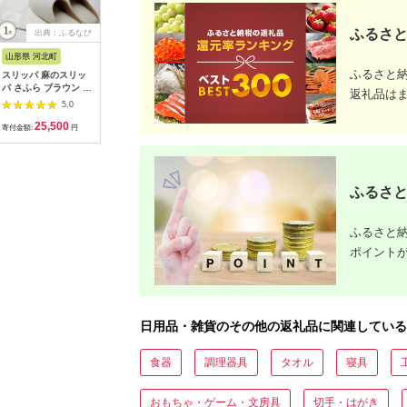
ふるさと
出典：ふるなび
出典：ふるなび
出典：ふるなび
出
山形県 河北町
兵庫県 神戸市
山形県 寒河江市
東京都台
ふるさと
スリッパ 麻のスリッ
【五つ星ひょうご認
【グンゼ 快適工房】
【牛革】
パ さふら ブラウン L
定】【職人手作り】
半袖肌着 男性用 V首
スベルト
返礼品は
1足 スリッパ
100歳まで歩ける足を
ホワイト Sサイズ（3
ラウン）
5.0
5.0
5.0
目指して！ トレーニ
枚セット） 012-H-
25,500
20,000
12,000
3
ングスリッパ グーパ
GZ001-VS
寄付金額:
円
寄付金額:
円
寄付金額:
円
寄付金額:
ー ドクターホワイル
シリーズ
DRFT2（グリーン）
ふるさと
ふるさと納
ポイント
日用品・雑貨のその他の返礼品に関連している
食器
調理器具
タオル
寝具
おもちゃ・ゲーム・文房具
切手・はがき