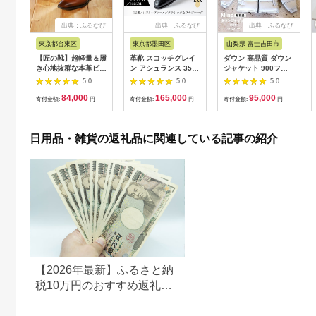
出典：ふるなび
出典：ふるなび
出典：ふるなび
東京都台東区
東京都墨田区
山梨県 富士吉田市
【匠の靴】超軽量＆履
革靴 スコッチグレイ
ダウン 高品質 ダウン
き心地抜群な本革ビジ
ン アシュランス 3525
ジャケット 900フィ
ネスシューズAF-
革靴 25.5cm
ルパワー メンズ 日本
5.0
5.0
5.0
02(サイズ：
製 Mind 超軽量 羽毛
84,000
165,000
95,000
24.5cm、カラー：ブ
Lサイズ シルバー ダ
寄付金額:
円
寄付金額:
円
寄付金額:
円
ラウン)_0019-002-
ウンジャケット
T03-2-1
日用品・雑貨の返礼品に関連している記事の紹介
【2026年最新】ふるさと納
税10万円のおすすめ返礼品
ランキング｜食品・家電・