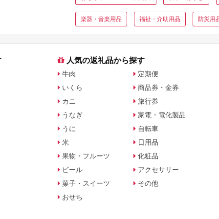
楽器・音楽用品
福祉・介助用品
防災用
す
人気の返礼品から探す
牛肉
定期便
いくら
商品券・金券
カニ
旅行券
うなぎ
家電・電化製品
うに
自転車
米
日用品
果物・フルーツ
化粧品
ビール
アクセサリー
菓子・スイーツ
その他
おせち