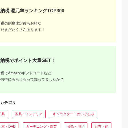
納税 還元率ランキングTOP300
典：ふるなび
出典：ふるなび
出典：ふるなび
出典：ふるな
東区
奈良県 大和郡山市
岩手県 北上市
京都 府与謝野町
納税の制度改定後もお得な
メンズビジネ
革靴 メンズ 紳士靴 本
【UTOカシミヤ】天
【手織りネクタイ】
（カラー：ブ
革 カジュアルシュー
使のマフラー H0129
グゼクティブガルザ
まだまだたくさんあります！
ズ KOTOKA 古都ライ
マフラー カシミア ス
イNo.8 kuskafabric
5.0
5.0
5.0
5.0
ン KTO-5002 キャメ
トール
京都・丹後のシルク
7,000
70,000
40,000
120,000
ル 日本製 スリッポン
物_装飾品・工芸品 織
円
寄付金額:
円
寄付金額:
円
寄付金額:
円
履きやすい 歩きやす
物 装飾品・工芸品 服
い ローファー スリッ
飾小物
ポンシューズ 大和郡
_【1254551】
山市 奈良県 BN003
納税でポイント大量GET！
27.0cm
税でAmazonギフトコードなど
がお得にもらえるって知ってましたか？
カテゴリ
工具
家具・インテリア
キャラクター・ぬいぐるみ
本・DVD
ガーデニング・園芸
掃除・用品
財布・鞄