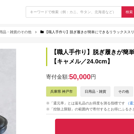
検索
用品・雑貨のその他
【職人手作り】脱ぎ履きが簡単にできるリラックススリッポ
【職人手作り】脱ぎ履きが簡単に
【キャメル／24.0cm】
50,000
寄付金額:
円
兵庫県 神戸市
日用品・雑貨
その他
※「還元率」とは返礼品のお得度を測る指標です
（還
※「控除上限額」の範囲内で寄付するとお得にふるさ