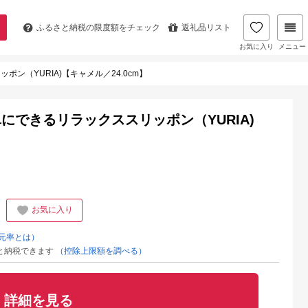
ふるさと納税の
限度額をチェック
返礼品リスト
お気に入り
メニュー
ン（YURIA)【キャメル／24.0cm】
できるリラックススリッポン（YURIA)
お気に入り
元率とは）
と納税できます
（控除上限額を調べる）
詳細を見る