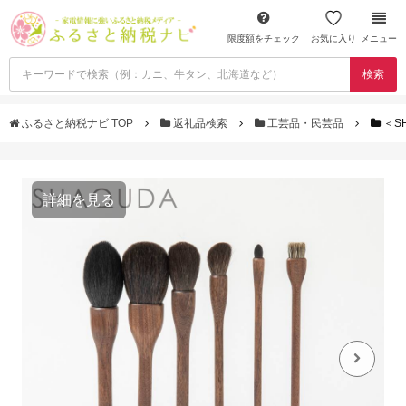
限度額をチェック
お気に入り
メニュー
検索
ふるさと納税ナビ TOP
返礼品検索
工芸品・民芸品
＜S
詳細を見る