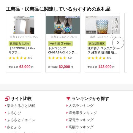
工芸品・民芸品に関連しているおすすめの返礼品
出典：dショッピングふ
出典：ふるさとプレミ
出典：ふるさとプレミ
るさと納税
アム
アム
兵庫県 加古川市
神奈川県 茅ヶ崎市
東京都墨田区
静
【SENNOKI】Libra
トルコランプ
江戸切子 ロックグラ
知育
リブラ
CHIGASAKI インテリ
ス 縁繋ぎ 琥珀纏 瑠璃
もち
W60×D2.5×H153cm
ア テーブルランプ 明
玻璃匠山田硝子 切子
ホワ
5.0
5.0
5.0
木枠全身インテリアス
かり おしゃれ 置物 烏
グラス 工芸品 伝統工
65
タンドミラー(10色)
帽子岩デザイン さわ
芸 酒器 民芸品 クリス
もち
63,000
62,000
143,000
寄付金額:
円
寄付金額:
円
寄付金額:
円
寄付
【2406M05008-13】
やか 青 ブルー 店舗
タルガラス 【 墨田
ス 
お店 寝室 リビング 玄
区 】
クス
関 エキゾチック
さと
サイト比較
ランキングから探す
楽天ふるさと納税
人気ランキング
ふるなび
還元率ランキング
ふるさとチョイス
家電ランキング
さとふる
高額ランキング