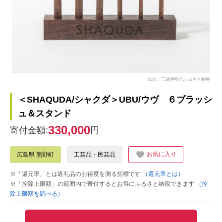
出典：三越伊勢丹ふるさと納税
＜SHAQUDA/シャクダ＞UBU/ウヴ ６ブラッシ
ュ＆スタンド
330,000
寄付金額:
円
お気に入り
広島県 熊野町
工芸品・民芸品
※「還元率」とは返礼品のお得度を測る指標です
（還元率とは）
※「控除上限額」の範囲内で寄付するとお得にふるさと納税できます
（控
除上限額を調べる）