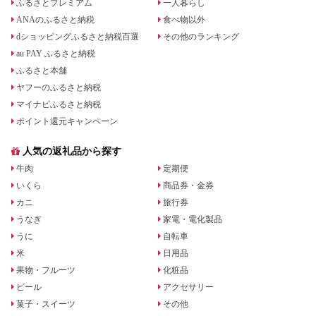
ふるさとプレミアム
一人暮らし
ANAのふるさと納税
食べ物以外
dショッピングふるさと納税百選
その他のランキング
au PAY ふるさと納税
ふるさと本舗
ヤフーのふるさと納税
マイナビふるさと納税
ポイント還元キャンペーン
人気の返礼品から探す
牛肉
定期便
いくら
商品券・金券
カニ
旅行券
うなぎ
家電・電化製品
うに
自転車
米
日用品
果物・フルーツ
化粧品
ビール
アクセサリー
菓子・スイーツ
その他