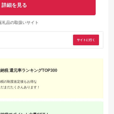
詳細を見る
返礼品の取扱いサイト
サイトに行く
納税 還元率ランキングTOP300
るさとプレミ
出典：ふるなび
出典：ふるなび
出典：ふるな
納税の制度改定後もお得な
アム
都市
宮崎県 都城市
広島県 呉市
茨城県 ひたちなか市
まだまだたくさんあります！
営店 コー
5回お届け!焙煎職人こ
コーヒー 1,000円寄附
サザコーヒー 超サザ
ップブレンド
だわりのコーヒー定期
ドミニカープブレンド
箱詰合せ(202531)_
g×5個｜京都
便【粉】250g 小分け
フレッシュバッグ2袋
料・ドリンク 粉 コー
5.0
5.0
5.0
5.0
人気ブラン
パック(ジッパー・バ
入
ヒー・コーヒー豆 珈
8,000
15,000
1,000
21,000
ー豆［
ルブ付) ※中深煎り
琲 珈琲豆
円
寄付金額:
円
寄付金額:
円
寄付金額:
円
 ブレンドコー
※_TLA5-3301_(都城
_【1558343】
類 世界が認
市) レギュラーコーヒ