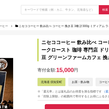
検索
ーヒー
ニセココーヒー 飲み比べ コーヒー 挽き豆 3種 計300g ミディアム ライト ダークロースト
ニセココーヒー 飲み比べ コーヒー
ークロースト 珈琲 専門店 ド
豆 グリーンファームカフェ 挽
15,000
寄付金額:
円
北海道 倶知安町
お茶・飲み物
コーヒ
※「還元率」とは返礼品のお得度を測る指標です
（還
※「控除上限額」の範囲内で寄付するとお得にふるさ