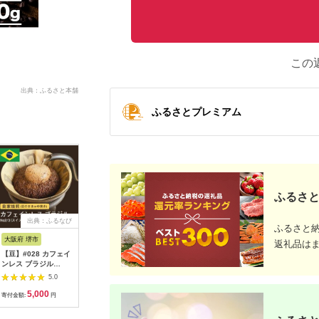
この
出典：ふるさと本舗
ふるさとプレミアム
ふるさと
出典：ふるなび
出典：ふるなび
出典：ふるなび
出典：ふ
ふるさと
大阪府 堺市
山梨県 富士吉田市
山形県 米沢市
京都 府京
返礼品は
【豆】#028 カフェイ
【3ヶ月お届け】富士
ドリップコーヒー セ
小川珈琲直
ンレス ブラジル
山麓ぶれんど ドリッ
ット 7種類 28袋 ドリ
ヒーショ
No2/3 スイス式水抽
プバッグコーヒー３種
ップバッグコーヒー
(豆)140
5.0
5.0
5.0
出法 デカフェ コーヒ
セット 定期便 珈琲 コ
珈琲
コーヒー 
5,000
18,000
16,000
1
ー豆 310g 当日焙煎
ーヒー 珈琲
ド コーヒ
寄付金額:
円
寄付金額:
円
寄付金額:
円
寄付金額:
大山珈琲
OGAWA
ヒー 5種