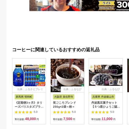
コーヒーに関連しているおすすめの返礼品
出典：ふるさとプレミ
出典：ふるなび
出典：ふるなび
アム
群馬県 明和町
大阪府 泉佐野市
兵庫県 丹波篠山市
《定期便3ヶ月》タリ
笑ごころブレンド
丹波黒豆菓子セット
ーズバリスタズブラッ
250g×2袋＜粉＞
【５つ星ひょうご認
ク キリマンジャロ ＜
定】（黒豆グラッセ・
5.0
5.0
5.0
285ml×24本＞【1ケ
黒豆煮・きな粉黒豆）
48,000
7,500
11,000
ース】 [ふるさと納税
丹波黒豆 きな粉 きな
寄付金額:
円
寄付金額:
円
寄付金額:
円
コーヒー タリーズ 定
こ 黒豆煮 煮豆 F011
期便 ボトルコーヒー