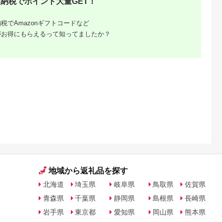
納税でポイント大量GET！
味わい 贅
ー コーヒー粉
め ギフト プ
250g×1パック 少量パ
贈答 お取り
ック ジッパー付き ポ
税でAmazonギフトコードなど
 送料無料 ふ
スト投函 珈琲 5ヶ月
 ］
定期便
がお得にもらえるって知ってましたか？
-
05
と納税、
に寄付し
大｜10
を解説
地域から返礼品を探す
北海道
埼玉県
岐阜県
鳥取県
佐賀県
青森県
千葉県
静岡県
島根県
長崎県
岩手県
東京都
愛知県
岡山県
熊本県