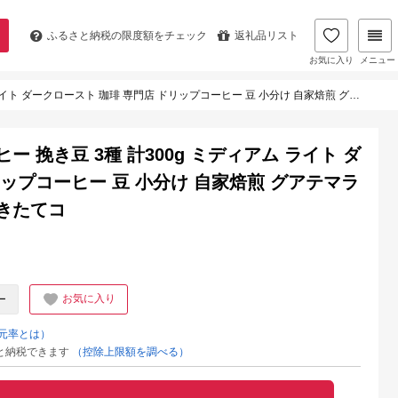
ふるさと納税の
限度額をチェック
返礼品リスト
お気に入り
メニュー
 珈琲 専門店 ドリップコーヒー 豆 小分け 自家焙煎 グアテマラ豆 グリーンファームカフェ 挽きたてコ
 挽き豆 3種 計300g ミディアム ライト ダ
リップコーヒー 豆 小分け 自家焙煎 グアテマラ
きたてコ
お気に入り
ー
元率とは）
と納税できます
（控除上限額を調べる）