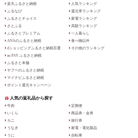
楽天ふるさと納税
人気ランキング
ふるなび
還元率ランキング
ふるさとチョイス
家電ランキング
さとふる
高額ランキング
ふるさとプレミアム
一人暮らし
ANAのふるさと納税
食べ物以外
dショッピングふるさと納税百選
その他のランキング
au PAY ふるさと納税
ふるさと本舗
ヤフーのふるさと納税
マイナビふるさと納税
ポイント還元キャンペーン
人気の返礼品から探す
牛肉
定期便
いくら
商品券・金券
カニ
旅行券
うなぎ
家電・電化製品
うに
自転車