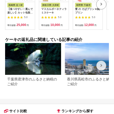
長崎県 佐々町
神奈川県 大井町
長野県 千曲市
北
【食べやすい！選んで
マスカルポーネティラ
萱 の そばプリン 6個|
【定
楽しい】カット包装
ミスケーキ
プリン
海道
カステラ 6箱入「1箱
ーキ
5.0
5.0
5.0
5個入り」（プレーン
送 
×2・抹茶×2・チョコ
25,000
10,000
12,000
寄付金額:
円
寄付金額:
円
寄付金額:
円
寄付
レート×2）【文明堂
総本店】 [QAU005]
ケーキの返礼品に関連している記事の紹介
千葉県君津市のふるさと納税の
香川県高松市のふるさと納税
ご紹介
ご紹介
サイト比較
ランキングから探す