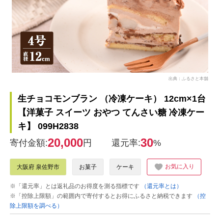
出典：ふるさと本舗
生チョコモンブラン （冷凍ケーキ） 12cm×1台
【洋菓子 スイーツ おやつ てんさい糖 冷凍ケー
キ】 099H2838
20,000
30
寄付金額:
円
還元率:
%
お気に入り
大阪府 泉佐野市
お菓子
ケーキ
※「還元率」とは返礼品のお得度を測る指標です
（還元率とは）
※「控除上限額」の範囲内で寄付するとお得にふるさと納税できます
（控
除上限額を調べる）