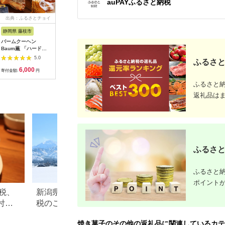
auPAYふるさと納税
出典：ふるさとチョイ
出典：ふるさとチョイ
出典：ふるさとチョイ
出典：ふ
ス
ス
ス
静岡県 藤枝市
福井県 大野市
愛知県 名古屋市
宮崎県 都
バームクーヘン
バウムクーヘン 大野
洋菓子ギフト バニラ
養鶏農家
Baum薫 「ハード」
市産米粉100％使用
香るしっとりバーム
クーヘン(
日本ギフト大賞 受賞
プレーンМ ソフト１
バウムクーヘンLサイ
ーン)_14-
5.0
5.0
5.0
ふるさと
ばあむくん バウムク
個｜ バームクーヘン
ズ 焼菓子 スイーツ
市) とみ
6,000
7,000
8,000
1
ーヘン ギフト スイー
スイーツ 洋菓子 お菓
ウムクーヘ
寄付金額:
円
寄付金額:
円
寄付金額:
円
寄付金額:
ツ 焼き菓子 洋菓子 お
子 ギフト 贈答用 プレ
家 新鮮な
ふるさと
菓子 ギフト プレゼン
ゼント 箱入り コシヒ
然派 ユウ
ト 贈り物 静岡県 藤枝
カリ 米粉 発酵 バター
茶 プレー
返礼品は
市 ふるさと人気
コーヒー 紅茶 道の駅
限定【道の駅「越前お
おの 荒島の郷」】
ふるさと
ふるさと納
ポイント
税、
新潟県魚沼市のふるさと納
【2026年最新】ふ
付し
税のご紹介
税チョコレートの
｜10
返礼品ランキング
焼き菓子のその他の返礼品に関連しているカテ