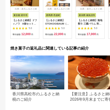
出典：楽天ふるさと納
出典：楽天ふるさと納
出典：楽天ふるさと納
税
税
税
東京都 府中市
群馬県 邑楽町
新潟県 南魚沼市
【ふるさと納税】ドフ
【ふるさと納税】
【ふるさと納税】無地
ィノワ 8個セット
OTOKOGIBAUM（ハ
熨斗 三國バウム 和三
【お菓子・焼菓子・焼
ード＋ミックス＋プロ
盆 一斤 専用木箱 三国
5.0
5.0
5.0
き菓子・スイーツ・ギ
テイン＋カットバウ
バウム バウムクーヘ
12,000
22,000
17,000
フト・贈り物】
ム）焼菓子 バウムク
ン 和菓子 お菓子 菓子
寄付金額:
円
寄付金額:
円
寄付金額:
円
ーヘン オトコギバウ
焼き菓子 お茶請け 手
ム 詰め合わせ 詰合せ
土産 スイーツ 贈り物
群馬県
ギフト プレゼント お
焼き菓子の返礼品に関連している記事の紹介
かしとおやき ことう
新潟県 南魚沼市
香川県高松市のふるさと納
【要注意】ふるさと納
税のご紹介
2026年9月末までに寄
ないと損する可能性大