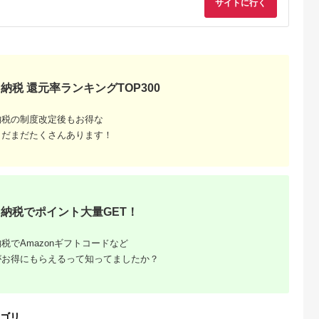
サイトに行く
るさとチョイ
出典：楽天ふるさと納
出典：ふるさとチョイ
出典：楽天ふるさと
ス
税
ス
城市
新潟県 南魚沼市
愛知県 西尾市
兵庫県 尼崎市
より☆バウム
【ふるさと納税】無地
ハードバウム玄米・
【ふるさと納税】ホ
抹茶＆プレ
熨斗 バウムクーヘン
K284-9-1
ルモントレの厚切り
K201_(都城
八海棒夢 切株 八海山
ウムクーヘン
5.0
5.0
5.0
5.0
納税 還元率ランキングTOP300
たのたまご バ
大吟醸 焼き菓子 スイ
【1390101】
4,000
16,000
9,000
12,000
ン 養鶏農
ーツ バームクーヘン
円
寄付金額:
円
寄付金額:
円
寄付金額:
円
卵 有精卵 自
お菓子 さとや 新潟県
納税の制度改定後もお得な
ヒテラス 抹
南魚沼市 酒 お酒 日本
ン
酒
まだまだたくさんあります！
納税でポイント大量GET！
税でAmazonギフトコードなど
がお得にもらえるって知ってましたか？
るさと納
おすすめ
｜寄付
ゴリ