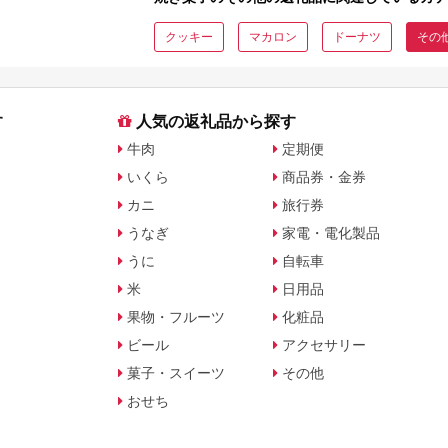
説
額・内容量で比較
クッキー
マカロン
ドーナツ
その
す
人気の返礼品から探す
牛肉
定期便
いくら
商品券・金券
カニ
旅行券
うなぎ
家電・電化製品
うに
自転車
米
日用品
果物・フルーツ
化粧品
ビール
アクセサリー
菓子・スイーツ
その他
おせち