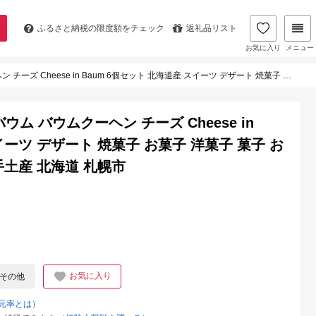
ふるさと納税の
限度額をチェック
返礼品リスト
お気に入り
メニュー
m 6個セット 北海道産 スイーツ デザート 焼菓子 お菓子 洋菓子 菓子 おやつ お土産 ギフト おもたせ 手土産 北海道 札幌市
ム バウムクーヘン チーズ Cheese in
イーツ デザート 焼菓子 お菓子 洋菓子 菓子 お
手土産 北海道 札幌市
お気に入り
その他
元率とは）