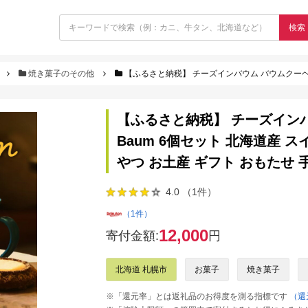
検索
焼き菓子のその他
【ふるさと納税】 チーズインバウム バウムクーヘン チーズ Cheese in Bau
【ふるさと納税】 チーズインバウ
Baum 6個セット 北海道産 ス
やつ お土産 ギフト おもたせ 
4.0 （1件）
（1件）
12,000
寄付金額:
円
北海道 札幌市
お菓子
焼き菓子
※「還元率」とは返礼品のお得度を測る指標です
（還