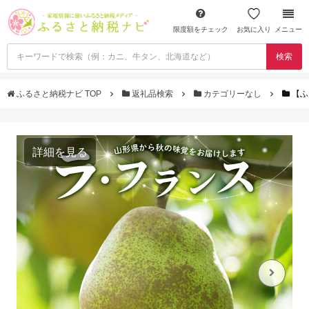
限度額をチェック
お気に入り
メニュー
検索
ふるさと納税ナビ TOP
返礼品検索
カテゴリーなし
【ふ
詳細を見る