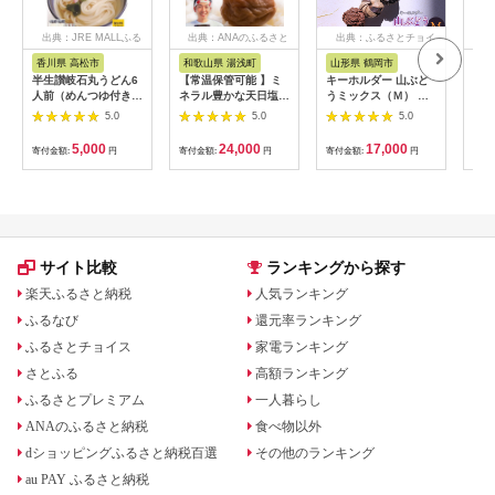
出典：JRE MALLふる
出典：ANAのふるさと
出典：ふるさとチョイ
出
さと納税
納税
ス
香川県 高松市
和歌山県 湯浅町
山形県 鶴岡市
佐
半生讃岐石丸うどん6
【常温保管可能 】ミ
キーホルダー 山ぶど
【伊
人前（めんつゆ付き）
ネラル豊かな天日塩だ
うミックス（Ｍ） 山
ース
麺300g×2袋
けで漬けた無添加梅干
形県鶴岡市 アトリエ
5.0
5.0
5.0
し2kg 梅ボーイズ｜
かおる | 山葡萄 雑貨
南高梅
キーホルダー ギフト
5,000
24,000
17,000
寄付金額:
円
寄付金額:
円
寄付金額:
円
寄付
B201_EP6024
贈り物 お取り寄せ 返
礼品
サイト比較
ランキングから探す
楽天ふるさと納税
人気ランキング
ふるなび
還元率ランキング
ふるさとチョイス
家電ランキング
さとふる
高額ランキング
ふるさとプレミアム
一人暮らし
ANAのふるさと納税
食べ物以外
dショッピングふるさと納税百選
その他のランキング
au PAY ふるさと納税