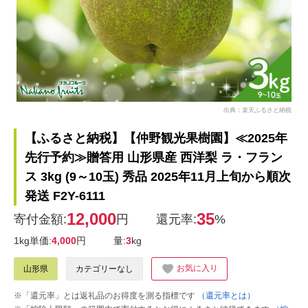
出典：楽天ふるさと納税
【ふるさと納税】【仲野観光果樹園】≪2025年
先行予約≫贈答用 山形県産 西洋梨 ラ・フラン
ス 3kg (9～10玉) 秀品 2025年11月上旬から順次
発送 F2Y-6111
12,000
35
寄付金額:
円
還元率:
%
1kg単価:
4,000
円
量:
3
kg
お気に入り
山形県
カテゴリーなし
※「還元率」とは返礼品のお得度を測る指標です
（還元率とは）