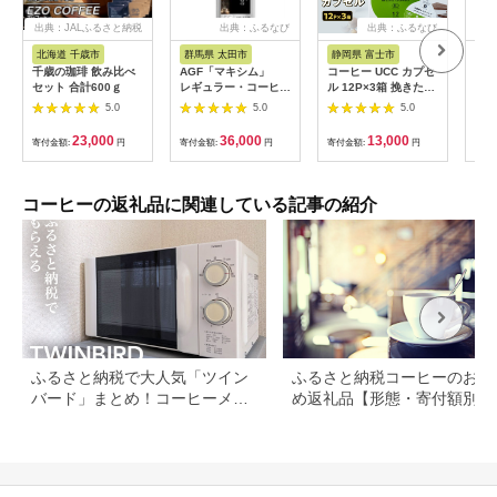
出典：JALふるさと納税
出典：ふるなび
出典：ふるなび
出
北海道 千歳市
群馬県 太田市
静岡県 富士市
愛
千歳の珈琲 飲み比べ
AGF「マキシム」
コーヒー UCC カプセ
【ふ
セット 合計600ｇ
レギュラー・コーヒ
ル 12P×3箱 挽きたて
ヒー
ー マスターおすすめ
コロンビア 有機栽培
co
5.0
5.0
5.0
のスペシャル・ブレン
コーヒー豆 100%使用
マ 
ド 200g×12袋_飲
DRIP POD専用カプセ
手軽
23,000
36,000
13,000
寄付金額:
円
寄付金額:
円
寄付金額:
円
寄付
料・ドリンク 粉 コー
ル ドリップポッド 静
味 
ヒー・コーヒー豆 珈
岡県 富士市 [sf103-
キャ
琲 珈琲豆
001]
職場
_【1532951】
ック
コーヒーの返礼品に関連している記事の紹介
超え
ふるさと納税で大人気「ツイン
ふるさと納税コーヒーのおす
バード」まとめ！コーヒーメー
め返礼品【形態・寄付額別に
カーや掃除機など
選】