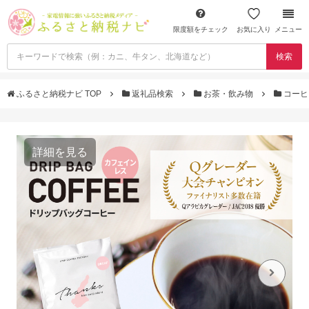
限度額をチェック
お気に入り
メニュー
検索
ふるさと納税ナビ TOP
返礼品検索
お茶・飲み物
コー
詳細を見る