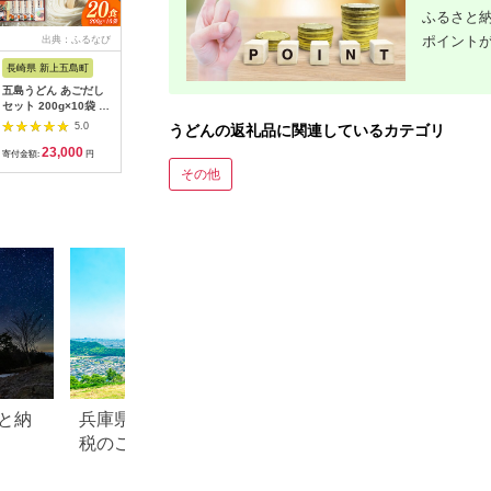
ふるさと納
ポイント
出典：ふるなび
出典：ふるなび
出典：ふるさと本舗
出
長崎県 新上五島町
神奈川県 横浜市
大阪府 泉佐野市
長崎県 南
五島うどん あごだし
横浜刑務所製乾麺セッ
麺名人 さぬきうどん
【モチモ
セット 200g×10袋 乾
ト（5種類 計1５個
24食【個包装 冷凍 惣
感！】こ
麺 麺 うどん 五島うど
入り） AEH0001
菜 麺 簡単調理 一人暮
が創る 島
5.0
5.0
5.0
うどんの返礼品に関連しているカテゴリ
ん あご あごだし だし
らし】 099H2509
どん お試
23,000
14,000
6,500
4
スープ 塩 椿 椿油
×2） / 
寄付金額:
円
寄付金額:
円
寄付金額:
円
寄付金額:
[RAV001] 九州 長崎
ドン 麺 /
その他
ふるさと
[SBA072]
と納
兵庫県 太子町のふるさと納
愛知県 江南市のふ
税のご紹介
税のご紹介