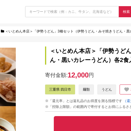
検索
＜いとめん本店＞「伊勢うどん」3種セット（伊勢うどん・みそ焼きうどん・黒い
＜いとめん本店＞「伊勢うどん
ん・黒いカレーうどん）各2食入
12,000
寄付金額:
円
三重県 四日市
麺類
うどん
※「還元率」とは返礼品のお得度を測る指標です
（還
※「控除上限額」の範囲内で寄付するとお得にふるさ