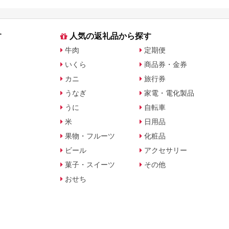
す
人気の返礼品から探す
牛肉
定期便
いくら
商品券・金券
カニ
旅行券
うなぎ
家電・電化製品
うに
自転車
米
日用品
果物・フルーツ
化粧品
ビール
アクセサリー
菓子・スイーツ
その他
おせち