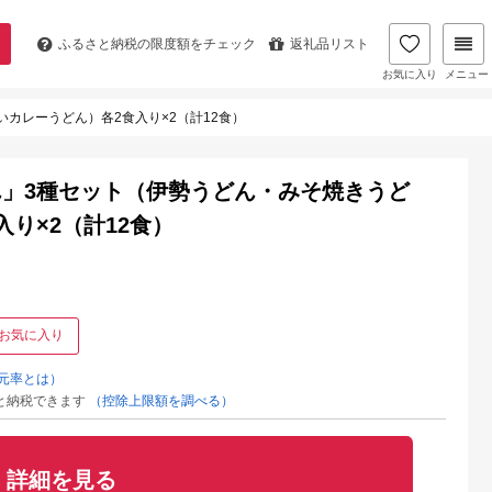
ふるさと納税の
限度額をチェック
返礼品リスト
お気に入り
メニュー
カレーうどん）各2食入り×2（計12食）
」3種セット（伊勢うどん・みそ焼きうど
り×2（計12食）
お気に入り
元率とは）
と納税できます
（控除上限額を調べる）
詳細を見る