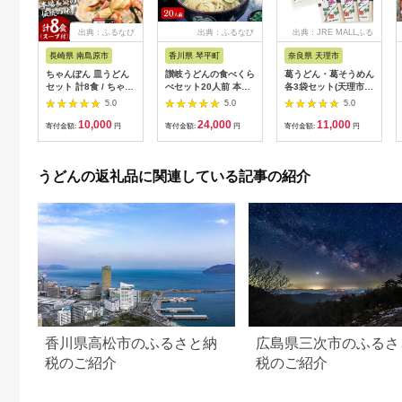
出典：ふるなび
出典：ふるなび
出典：JRE MALLふる
さと納税
長崎県 南島原市
香川県 琴平町
奈良県 天理市
ちゃんぽん 皿うどん
讃岐うどんの食べくら
葛うどん・葛そうめん
セット 計8食 / ちゃん
べセット20人前 本場
各3袋セット(天理市・
ぽん 皿うどん / 南島
さぬきうどん 生 うど
東吉野村共通返礼品)
5.0
5.0
5.0
原市 / 小林甚製麺
ん 麺 生麺 食べ比べ
【1348460】
10,000
24,000
11,000
[SBG015]
ぶっかけ 釜揚げ つゆ
寄付金額:
円
寄付金額:
円
寄付金額:
円
うどんつゆ かけつゆ
食品 名産品 ギフト 贈
り物 四国 F5J-353
うどんの返礼品に関連している記事の紹介
香川県高松市のふるさと納
広島県三次市のふるさ
税のご紹介
税のご紹介