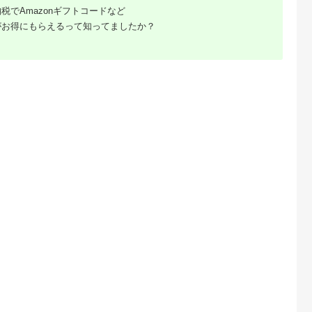
税でAmazonギフトコードなど
がお得にもらえるって知ってましたか？
典：ふるなび
出典：ふるさとチョイ
出典：ANAのふるさと
出典：ふるな
ス
納税
島原市
京都 府京都市
群馬県 沼田市
長崎県 島原市
チつるっと食
【名代おめん】食べる
みのや 大人の辛口カ
DE272 島原手延うど
だわりの麺匠
日本のスープ8食セッ
レーうどん 3食セット
ん 山水の糸 1袋
原 手延 細う
ト（4種×2個）
ホットパック冷凍品
（200g）
5.0
5.0
5.0
5.0
し2袋（6束
,000
17,000
16,000
3,000
うどん 乾麺 ウ
円
寄付金額:
円
寄付金額:
円
寄付金額:
円
 南島原市 /
企画
るさと納