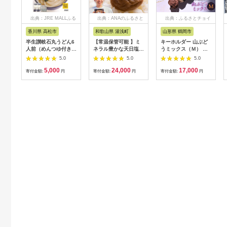
出典：JRE MALLふる
出典：ANAのふるさと
出典：ふるさとチョイ
さと納税
納税
ス
香川県 高松市
和歌山県 湯浅町
山形県 鶴岡市
半生讃岐石丸うどん6
【常温保管可能 】ミ
キーホルダー 山ぶど
人前（めんつゆ付き）
ネラル豊かな天日塩だ
うミックス（Ｍ） 山
麺300g×2袋
けで漬けた無添加梅干
形県鶴岡市 アトリエ
5.0
5.0
5.0
し2kg 梅ボーイズ｜
かおる | 山葡萄 雑貨
5,000
24,000
17,000
南高梅
キーホルダー ギフト
寄付金額:
円
寄付金額:
円
寄付金額:
円
B201_EP6024
贈り物 お取り寄せ 返
礼品