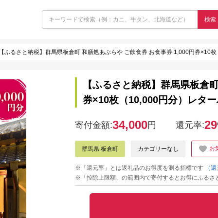
検索
【ふるさと納税】群馬県板倉町 和膳処あぶらや ご飲食券 お食事券 1,000円券×10枚
【ふるさと納税】群馬県板倉町 和
券×10枚（10,000円分）レ
34,000
29
寄付金額:
円
還元率:
お
群馬県 板倉町
カテゴリーなし
※「還元率」とは返礼品のお得度を測る指標です
（還
※「控除上限額」の範囲内で寄付するとお得にふるさ