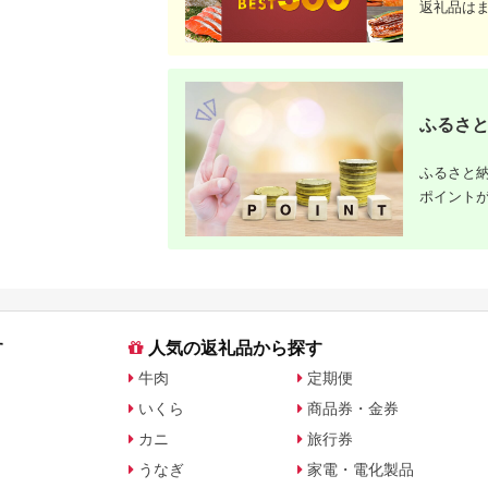
返礼品は
ふるさと
ふるさと納
ポイント
す
人気の返礼品から探す
牛肉
定期便
いくら
商品券・金券
カニ
旅行券
うなぎ
家電・電化製品