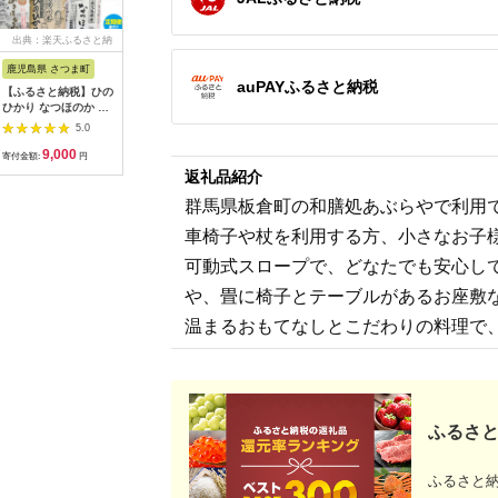
出典：楽天ふるさと納
出典：ふるさとチョイ
出典：楽天ふるさと納
出典：楽
税
ス
税
鹿児島県 さつま町
佐賀県 伊万里市
沖縄県 うるま市
岩手県 二
auPAYふるさと納税
【ふるさと納税】ひの
【伊万里焼】ブルーレ
【ふるさと納税】［沖
【ふるさと
ひかり なつほのか あ
ースパン皿 035-H389
縄の海塩］ぬちまーす
わて短角和
きほなみ 選べる 品種
顆粒（250g）×2袋セ
ーグセット 
5.0
5.0
5.0
定期便 米 2kg
ット 【ぬちまーす】
計1.2kg 0
9,000
13,000
12,000
1
5kg《出荷時期をお選
食塩 塩 調味料 食卓塩
寄付金額:
円
寄付金額:
円
寄付金額:
円
寄付金額:
びください》かじや農
顆粒 シーソルト 人気
返礼品紹介
産 お米 ご飯 白米 白
返礼品 海塩 沖縄 うる
飯 こめ 鹿児島県 さつ
ま市 果報バンタ
群馬県板倉町の和膳処あぶらやで利用で
ま町
車椅子や杖を利用する方、小さなお子
可動式スロープで、どなたでも安心し
や、畳に椅子とテーブルがあるお座敷
温まるおもてなしとこだわりの料理で
ふるさと
ふるさと