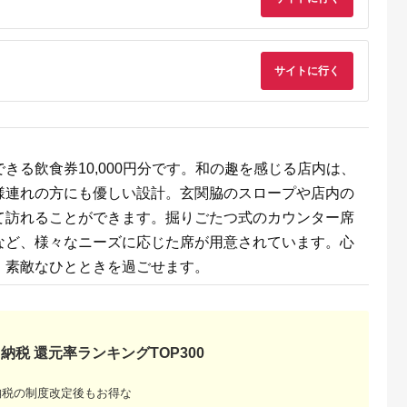
天ふるさと納
出典：楽天ふるさと納
出典：楽天ふるさと納
出典：楽天ふるさと
税
税
税
戸市
宮崎県 日向市
岩手県 宮古市
石川県 志賀町
サイトに行く
納税】 い
【ふるさと納税】 海
【ふるさと納税】【三
【ふるさと納税】
牛 ハンバ
の駅ほそしま 大漁 セ
陸宮古重茂産】無添加
【ご自宅用】 ふぞろ
150g×8個
ット [海の駅 ほそしま
焼きうに 80g×2、5、
い ころ柿 約800g
5.0
5.0
5.0
5.0
27-0407
宮崎県 日向市
10、30個セット_ 焼
【期間限定発送】 [米
4,000
14,000
24,000
18,000
452060079] 冷凍 ア
きうに うに ウニ 雲丹
吉農園 石川県 志賀町
円
寄付金額:
円
寄付金額:
円
寄付金額:
円
オリイカ 魚 フライ す
焼きウニ 無添加 おか
BA4132] 干柿 干し
り身 詰め合わせ
ず おつまみ 酒の肴 ご
柿 かき 枯露柿 果物
はんのお供 惣菜 魚介
くだもの ドラフルー
きる飲食券10,000円分です。和の趣を感じる店内は、
海産物 岩手県 宮古市
ツ 800グラム 自然の
産地直送 冷凍 贈答 ギ
甘さ 手作り てづくり
様連れの方にも優しい設計。玄関脇のスロープや店内の
フト 送料無料 【配送
最勝柿 ふるさと納税
て訪れることができます。掘りごたつ式のカウンター席
不可地域：離島】
【G1335814】
など、様々なニーズに応じた席が用意されています。心
、素敵なひとときを過ごせます。
納税 還元率ランキングTOP300
納税の制度改定後もお得な