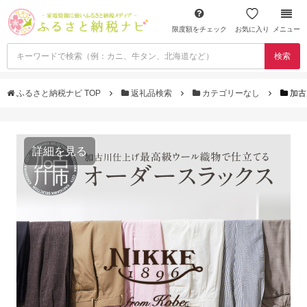
限度額をチェック
お気に入り
メニュー
検索
ふるさと納税ナビ TOP
返礼品検索
カテゴリーなし
加古
詳細を見る