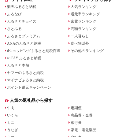
効期間3年
楽天ふるさと納税
人気ランキング
ふるなび
還元率ランキング
ふるさとチョイス
家電ランキング
さとふる
高額ランキング
ふるさとプレミアム
一人暮らし
ANAのふるさと納税
食べ物以外
dショッピングふるさと納税百選
その他のランキング
au PAY ふるさと納税
ふるさと本舗
ヤフーのふるさと納税
マイナビふるさと納税
ポイント還元キャンペーン
人気の返礼品から探す
牛肉
定期便
いくら
商品券・金券
カニ
旅行券
うなぎ
家電・電化製品