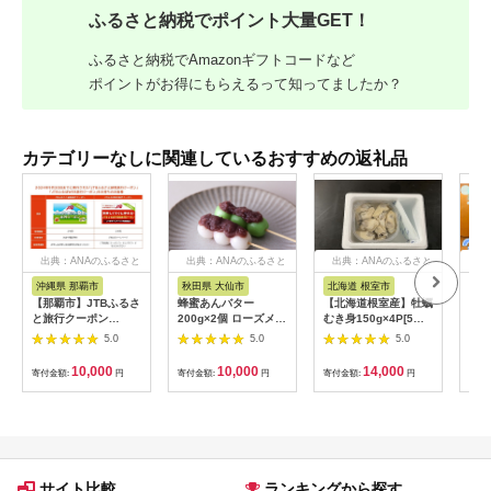
ふるさと納税でポイント大量GET！
ふるさと納税でAmazonギフトコードなど
ポイントがお得にもらえるって知ってましたか？
カテゴリーなしに関連しているおすすめの返礼品
出典：ANAのふるさと
出典：ANAのふるさと
出典：ANAのふるさと
出
納税
納税
納税
沖縄県 那覇市
秋田県 大仙市
北海道 根室市
埼
【那覇市】JTBふるさ
蜂蜜あんバター
【北海道根室産】牡蠣
【2
と旅行クーポン
200g×2個 ローズメイ
むき身150g×4P[5月
予約
（3,000円分）有効期
[あんバター はちみ
下旬以降発送] A-
史！
5.0
5.0
5.0
間3年（Eメール発
つ 発酵バター あん
54007
ムの
行）｜旅行 トラベル
こ 水あめ不使用 秋
水・
10,000
10,000
14,000
寄付金額:
円
寄付金額:
円
寄付金額:
円
寄付
予約 国内旅行 JTB 宿
田県 大仙市]
約3
泊 観光 体験 旅行券
03
宿泊券 旅行予約 ホテ
ル 旅館 チケット 子供
子連れ カップル 家族
人気 おすすめ 旅行ク
ーポン 店頭 オンライ
サイト比較
ランキングから探す
ン ネット予約 電話 有