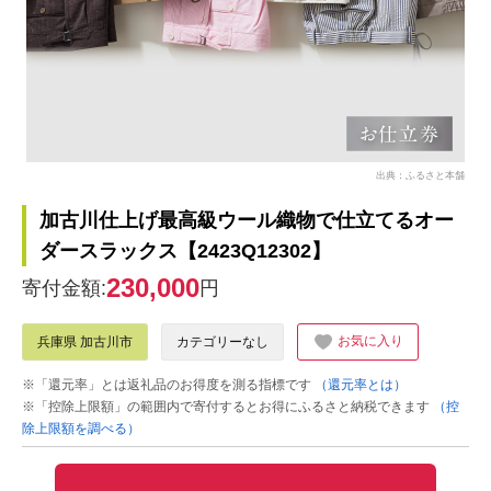
出典：ふるさと本舗
加古川仕上げ最高級ウール織物で仕立てるオー
ダースラックス【2423Q12302】
230,000
寄付金額:
円
お気に入り
兵庫県 加古川市
カテゴリーなし
※「還元率」とは返礼品のお得度を測る指標です
（還元率とは）
※「控除上限額」の範囲内で寄付するとお得にふるさと納税できます
（控
除上限額を調べる）