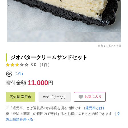
出典：ふるさと本舗
ジオバタークリームサンドセット
3.0 （1件）
（1件）
11,000
寄付金額:
円
お気に入り
高知県 室戸市
カテゴリーなし
※「還元率」とは返礼品のお得度を測る指標です
（還元率とは）
※「控除上限額」の範囲内で寄付するとお得にふるさと納税できます
（控
除上限額を調べる）