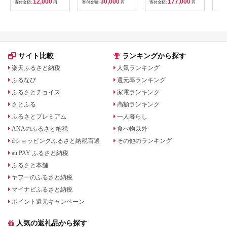
12,000
30,000
177,000
寄付金額:
円
寄付金額:
円
寄付金額:
円
寄付
糖 ビートオリゴ糖 オ
豆町
リゴ糖 ビート 料理 お
菓子 お菓子作り コー
ヒー ギフト 【社会福
祉法人士別愛成会】
サイト比較
ランキングから探す
楽天ふるさと納税
人気ランキング
ふるなび
還元率ランキング
ふるさとチョイス
家電ランキング
さとふる
高額ランキング
ふるさとプレミアム
一人暮らし
ANAのふるさと納税
食べ物以外
dショッピングふるさと納税百選
その他のランキング
au PAY ふるさと納税
ふるさと本舗
ヤフーのふるさと納税
マイナビふるさと納税
ポイント還元キャンペーン
人気の返礼品から探す