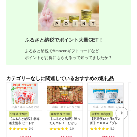
ふるさと納税でポイント大量GET！
ふるさと納税でAmazonギフトコードなど
ポイントがお得にもらえるって知ってましたか？
カテゴリーなしに関連しているおすすめの返礼品
出典：楽天ふるさと納
出典：楽天ふるさと納
出典：JRE MALLふる
出
税
税
さと納税
北海道 士別市
静岡県 東伊豆町
岩手県 西和賀町
群
【ふるさと納税】北海
【ふるさと納税】迷っ
【定期便12ヶ月×月２
【ふ
道士別市 ビートオリ
たらコレ！ ひがしい
回】ＹＵＤＡ「プレミ
月連
ゴ糖・砂糖セット (計
ず 満喫 宿泊 補助
アム湯田ヨーグルト」
ー定
5.0
5.0
5.0
3種) 調味料 甘味料 砂
券 （9千円分）
プレーン ２個
のぷ
糖 上白糖 グラニュー
C001／静岡県 東伊
471