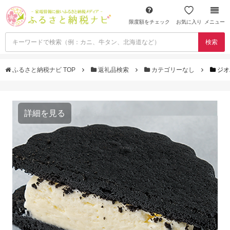
限度額をチェック
お気に入り
メニュー
検索
ふるさと納税ナビ TOP
返礼品検索
カテゴリーなし
ジオ
詳細を見る