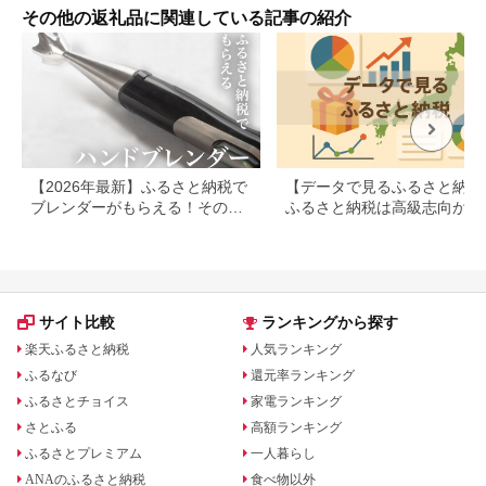
シュラフ ボルスター
FBEF742
光ブ
その他の返礼品に関連している記事の紹介
クッション
本【
メガ
ト 
男女
ス 
ト率
釣り
ドア】
【2026年最新】ふるさと納税で
【データで見るふるさと納税
ブレンダーがもらえる！その他
ふるさと納税は高級志向から
のキッチン家電も
約志向へシフト
サイト比較
ランキングから探す
楽天ふるさと納税
人気ランキング
ふるなび
還元率ランキング
ふるさとチョイス
家電ランキング
さとふる
高額ランキング
ふるさとプレミアム
一人暮らし
ANAのふるさと納税
食べ物以外