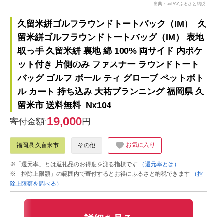
出典：auPAYふるさと納税
久留米絣ゴルフラウンドトートバック（IM）_久
留米絣ゴルフラウンドトートバッグ（IM） 表地
取っ手 久留米絣 裏地 綿 100% 両サイド 内ポケ
ット付き 片側のみ ファスナー ラウンドトート
バッグ ゴルフ ボール ティ グローブ ペットボト
ル カート 持ち込み 大祐プランニング 福岡県 久
留米市 送料無料_Nx104
19,000
寄付金額:
円
お気に入り
福岡県 久留米市
その他
※「還元率」とは返礼品のお得度を測る指標です
（還元率とは）
※「控除上限額」の範囲内で寄付するとお得にふるさと納税できます
（控
除上限額を調べる）