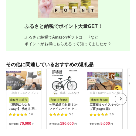
ふるさと納税でポイント大量GET！
ふるさと納税でAmazonギフトコードなど
ポイントがお得にもらえるって知ってましたか？
その他に関連しているおすすめの返礼品
出典：ふるさとプレミ
出典：ふるなび
出典：auPAYふるさと納
出典
アム
税
山梨県 韮崎市
京都 府京都市
北海道 様似町
福
【寝袋にもなる
≪完成品でお届け!≫
広葉樹ミックスキャン
偏光
3way!】 洗える 羽毛
ファインバイク クロ
プ薪(5kg×1箱)
＆目
布団 肌掛け シングル
ス エフェクター 自転
「S
5.0
5.0
5.0
ダック93％ グレー
車 約28インチ 14段変
OU
[川村羽毛 山梨県 韮崎
速＜マットグレー＞｜
ンパ
70,000
180,000
5,000
寄付金額:
円
寄付金額:
円
寄付金額:
円
寄付
市 20742843] 寝袋 羽
京都 中川商会 自転車
004
毛 布団 ふとん 車中泊
専門店 人気 おしゃれ
SA
キャンプ 防災 ダウン
EFFECTOR-
ズ 