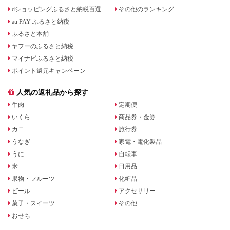
dショッピングふるさと納税百選
その他のランキング
au PAY ふるさと納税
ふるさと本舗
ヤフーのふるさと納税
マイナビふるさと納税
ポイント還元キャンペーン
人気の返礼品から探す
牛肉
定期便
いくら
商品券・金券
カニ
旅行券
うなぎ
家電・電化製品
うに
自転車
米
日用品
果物・フルーツ
化粧品
ビール
アクセサリー
菓子・スイーツ
その他
おせち