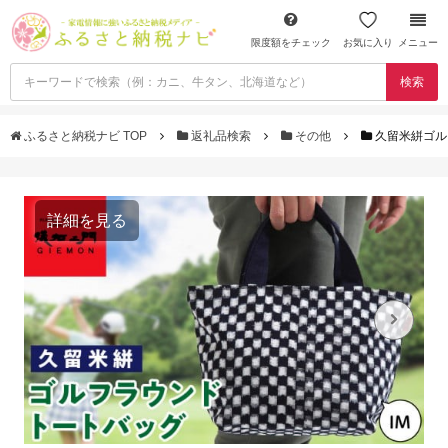
限度額をチェック
お気に入り
メニュー
検索
ふるさと納税ナビ TOP
返礼品検索
その他
久留米絣ゴルフ
詳細を見る