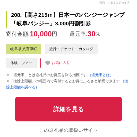
出典：ふるさとチョイス
208.【高さ215ｍ】日本一のバンジージャンプ
「岐阜バンジー」3,000円割引券
10,000
30
寄付金額:
円
還元率:
%
岐阜県 八百津町
旅行・チケット・カタログ
お気に入り
体験・ツアー
※「還元率」とは返礼品のお得度を測る指標です
（還元率とは）
※「控除上限額」の範囲内で寄付するとお得にふるさと納税できます
（控
除上限額を調べる）
詳細を見る
この返礼品の取扱いサイト