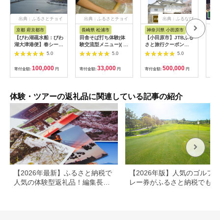
出典：ふるさとチョイ
出典：ふるさとチョイ
出典：ふるなび
ス
ス
京都 府京都市
長崎県 松浦市
神奈川県 小田原市
長
【びわ湖疏水船：びわ
田舎そば打ち体験(体
【小田原市】JTBふる
【長
湖大津港便】春シーズ
験交流型メニュー)( 体
さと旅行クーポン
テン
ン先行予約権（２名様
験 田舎 自然 松浦市
（150,000円分）有効
さと
5.0
5.0
5.0
分の乗船予約の権利）
そば そば打ち )【D3-
期間3年（Eメール発
（3
009】
行）｜予約 宿泊 観光
期間
100,000
33,000
500,000
寄付金額:
円
寄付金額:
円
寄付金額:
円
寄付
体験 温泉 ホテル 旅館
行）
チケット 子供 子連れ
体験 温泉 ホテル 
カップル 家族 店頭 オ
チケ
ンライン ネット 電話
カッ
体験・ツアーの返礼品に関連している記事の紹介
神奈川 神奈川
ンラ
長崎
【2026年最新】ふるさと納税で
【2026年版】人気のゴルフ
人気の体験型返礼品！編集長お
レー券がふるさと納税でもら
すすめ16選
る！