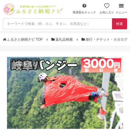
限度額をチェック
お気に入り
メニュー
検索
ふるさと納税ナビ TOP
返礼品検索
旅行・チケット・カタログ
詳細を見る