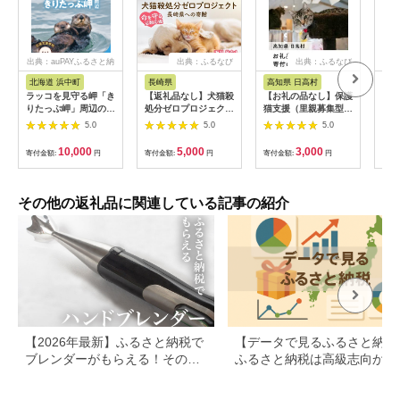
出典：auPAYふるさと納
出典：ふるなび
出典：ふるなび
出
税
北海道 浜中町
長崎県
高知県 日高村
奈
ラッコを見守る岬「き
【返礼品なし】犬猫殺
【お礼の品なし】保護
(返
りたっぷ岬」周辺の環
処分ゼロプロジェクト
猫支援（里親募集型保
陀市
境整備 10000円分
長崎県への寄附 1口
護猫カフェ）｜寄付・
(1
5.0
5.0
5.0
返礼品なし_H0028-
5,000円
動物愛護・保護猫活動
いた
012
応援
10,000
5,000
3,000
寄付金額:
円
寄付金額:
円
寄付金額:
円
寄付
その他の返礼品に関連している記事の紹介
【2026年最新】ふるさと納税で
【データで見るふるさと納税
ブレンダーがもらえる！その他
ふるさと納税は高級志向から
のキッチン家電も
約志向へシフト