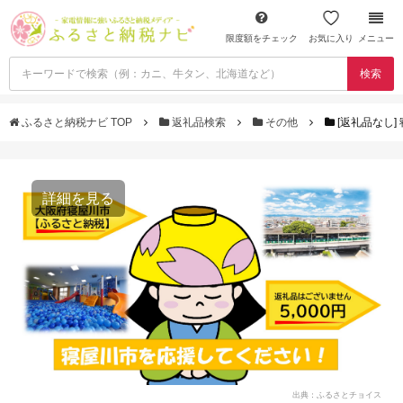
限度額をチェック
お気に入り
メニュー
検索
ふるさと納税ナビ TOP
返礼品検索
その他
[返礼品なし]
詳細を見る
出典：ふるさとチョイス