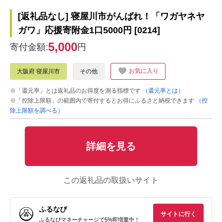
[返礼品なし] 寝屋川市がんばれ！「ワガヤネヤ
ガワ」応援寄附金1口5000円 [0214]
5,000
寄付金額:
円
お気に入り
大阪府 寝屋川市
その他
※「還元率」とは返礼品のお得度を測る指標です
（還元率とは）
※「控除上限額」の範囲内で寄付するとお得にふるさと納税できます
（控
除上限額を調べる）
詳細を見る
この返礼品の取扱いサイト
ふるなび
サイトに行く
ふるなびマネーチャージで5%即増量中！