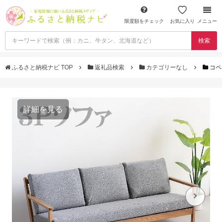
限度額をチェック
お気に入り
メニュー
検索
ふるさと納税ナビ TOP
返礼品検索
カテゴリーなし
コペ
詳細を見る