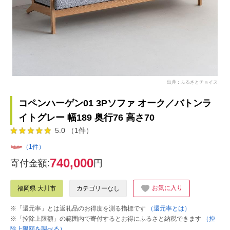
出典：ふるさとチョイス
コペンハーゲン01 3Pソファ オーク／バトンラ
イトグレー 幅189 奥行76 高さ70
5.0 （1件）
（1件）
740,000
寄付金額:
円
お気に入り
福岡県 大川市
カテゴリーなし
※「還元率」とは返礼品のお得度を測る指標です
（還元率とは）
※「控除上限額」の範囲内で寄付するとお得にふるさと納税できます
（控
除上限額を調べる）