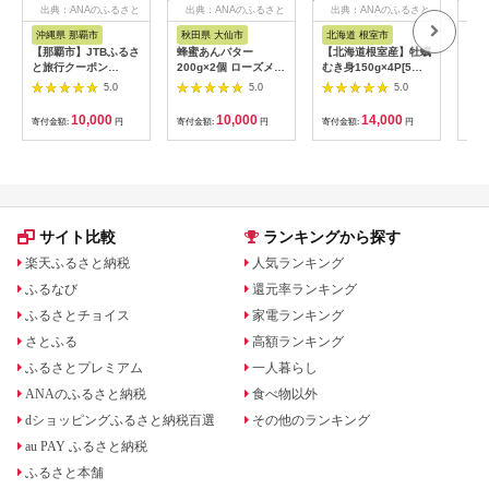
出典：ANAのふるさと
出典：ANAのふるさと
出典：ANAのふるさと
出
納税
納税
納税
沖縄県 那覇市
秋田県 大仙市
北海道 根室市
埼
【那覇市】JTBふるさ
蜂蜜あんバター
【北海道根室産】牡蠣
【2
と旅行クーポン
200g×2個 ローズメイ
むき身150g×4P[5月
予約
（3,000円分）有効期
[あんバター はちみ
下旬以降発送] A-
史！
5.0
5.0
5.0
間3年（Eメール発
つ 発酵バター あん
54007
ムの
行）｜旅行 トラベル
こ 水あめ不使用 秋
水・
10,000
10,000
14,000
寄付金額:
円
寄付金額:
円
寄付金額:
円
寄付
予約 国内旅行 JTB 宿
田県 大仙市]
約3
泊 観光 体験 旅行券
03
宿泊券 旅行予約 ホテ
ル 旅館 チケット 子供
子連れ カップル 家族
人気 おすすめ 旅行ク
ーポン 店頭 オンライ
サイト比較
ランキングから探す
ン ネット予約 電話 有
効期間3年
楽天ふるさと納税
人気ランキング
ふるなび
還元率ランキング
ふるさとチョイス
家電ランキング
さとふる
高額ランキング
ふるさとプレミアム
一人暮らし
ANAのふるさと納税
食べ物以外
dショッピングふるさと納税百選
その他のランキング
au PAY ふるさと納税
ふるさと本舗