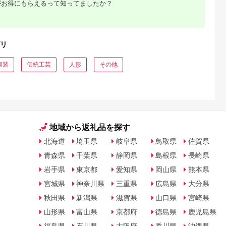
がお得にもらえるって知ってましたか？
るさとプレミ
出典：ふるさとプレミ
出典：ふるラボ
出典：ふるさとプレ
アム
アム
ア
茅ヶ崎市
東京都墨田区
静岡県 磐田市
福岡県 糸島市
ンプ
江戸切子 ロックグラ
知育家具 シリーズ お
ステンドグラス ペン
リ
AKI インテリ
ス 縁繋ぎ 琥珀纏 瑠璃
もちゃばこ 65cm幅 (
ダント ライト SPL-3
ルランプ 明
玻璃匠山田硝子 切子
ホワイト ) OB-
【アトリエエトルリ
5.0
5.0
5.0
5.0
ゃれ 置物 烏
グラス 工芸品 伝統工
65MW_ おもちゃ お
ア】 [ARF043]
和装
伝統工芸
人形
その他
2,000
143,000
38,000
60,000
イン さわ
芸 酒器 民芸品 クリス
もちゃ箱 箱 収納ケー
円
寄付金額:
円
寄付金額:
円
寄付金額:
円
ブルー 店舗
タルガラス 【 墨田
ス 収納ボックス ボッ
 リビング 玄
区 】
クス 子供 子供用 ふる
チック
さと 【1414617】
地域から返礼品を探す
北海道
埼玉県
岐阜県
鳥取県
佐賀県
青森県
千葉県
静岡県
島根県
長崎県
岩手県
東京都
愛知県
岡山県
熊本県
宮城県
神奈川県
三重県
広島県
大分県
秋田県
新潟県
滋賀県
山口県
宮崎県
山形県
富山県
京都府
徳島県
鹿児島県