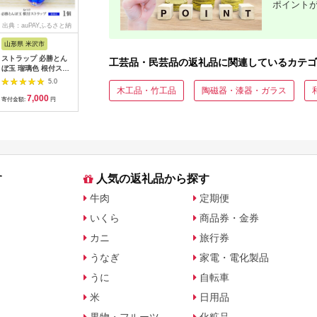
ポイント
出典：auPAYふるさと納
出典：ふるさとプレミ
出典：auPAYふるさと納
出典：ふ
税
アム
税
山形県 米沢市
東京都墨田区
新潟県 長岡市
神奈川県 
ストラップ 必勝とん
パスケース グロッシ
38-01A栃尾てまり
トルコラ
工芸品・民芸品の返礼品に関連しているカテゴ
ぼ玉 瑠璃色 根付スト
ーハート 文庫屋大関
（きく）
CHIGAS
ラップ 必勝祈願 雑貨
名刺入れ カードホル
ア テーブ
5.0
5.0
5.0
[103-003-BL]
ダー 名刺ケース 名刺
かり おし
木工品・竹工品
陶磁器・漆器・ガラス
7,000
46,000
12,000
6
ホルダー カード入れ
帽子岩デザ
寄付金額:
円
寄付金額:
円
寄付金額:
円
寄付金額:
定期入れ 定期ケース
やか 青 
雑貨 生活雑貨 小物 革
お店 寝室
小物 革製品 本革 日用
関 エキゾ
品 民芸品 工芸品 東京
東京都 墨田区
す
人気の返礼品から探す
牛肉
定期便
いくら
商品券・金券
カニ
旅行券
うなぎ
家電・電化製品
うに
自転車
米
日用品