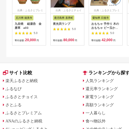
出典：ふるさとプレミ
出典：ふるさとチョイ
出典：ふるさとプレミ
アム
ス
アム
石川県 能美市
鹿児島県 喜界町
愛知県 日進市
九谷焼 組湯呑 金
夜光貝ランプ
おもちゃ 手作り 木の
唐草 a03
おもちゃ ビー玉から
5.0
くり 円盤ツイントル
5.0
5.0
ネード からくり 玩具
20,000
80,000
42,000
赤ちゃん 子供 雑貨
寄付金額:
円
寄付金額:
円
寄付金額:
円
サイト比較
ランキングから探
楽天ふるさと納税
人気ランキング
ふるなび
還元率ランキング
ふるさとチョイス
家電ランキング
さとふる
高額ランキング
ふるさとプレミアム
一人暮らし
ANAのふるさと納税
食べ物以外