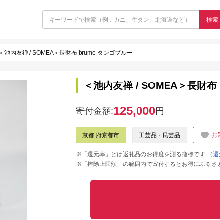
検索
＜池内友禅 / SOMEA＞長財布 brume タンゴブルー
＜池内友禅 / SOMEA＞長財布
125,000
寄付金額:
円
お
京都 府京都市
工芸品・民芸品
※「還元率」とは返礼品のお得度を測る指標です
（還
※「控除上限額」の範囲内で寄付するとお得にふるさ