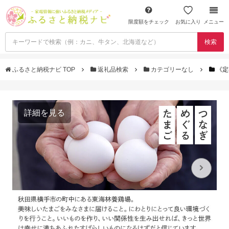
限度額をチェック
お気に入り
メニュー
検索
ふるさと納税ナビ TOP
返礼品検索
カテゴリーなし
《定
詳細を見る