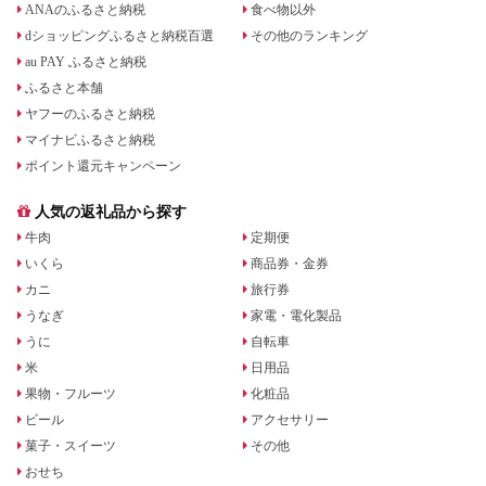
ANAのふるさと納税
食べ物以外
dショッピングふるさと納税百選
その他のランキング
au PAY ふるさと納税
ふるさと本舗
ヤフーのふるさと納税
マイナビふるさと納税
ポイント還元キャンペーン
人気の返礼品から探す
牛肉
定期便
いくら
商品券・金券
カニ
旅行券
うなぎ
家電・電化製品
うに
自転車
米
日用品
果物・フルーツ
化粧品
ビール
アクセサリー
菓子・スイーツ
その他
おせち