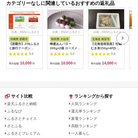
カテゴリーなしに関連しているおすすめの返礼品
出典：ANAのふるさと
出典：ANAのふるさと
出典：ANAのふるさと
出
納税
納税
納税
沖縄県 那覇市
秋田県 大仙市
北海道 根室市
埼
【那覇市】JTBふるさ
蜂蜜あんバター
【北海道根室産】牡蠣
【2
と旅行クーポン
200g×2個 ローズメイ
むき身150g×4P[5月
予約
（3,000円分）有効期
[あんバター はちみ
下旬以降発送] A-
史！
5.0
5.0
5.0
間3年（Eメール発
つ 発酵バター あん
54007
ムの
行）｜旅行 トラベル
こ 水あめ不使用 秋
水・
10,000
10,000
14,000
寄付金額:
円
寄付金額:
円
寄付金額:
円
寄付
予約 国内旅行 JTB 宿
田県 大仙市]
約3
泊 観光 体験 旅行券
03
宿泊券 旅行予約 ホテ
ル 旅館 チケット 子供
子連れ カップル 家族
人気 おすすめ 旅行ク
ーポン 店頭 オンライ
サイト比較
ランキングから探す
ン ネット予約 電話 有
効期間3年
楽天ふるさと納税
人気ランキング
ふるなび
還元率ランキング
ふるさとチョイス
家電ランキング
さとふる
高額ランキング
ふるさとプレミアム
一人暮らし