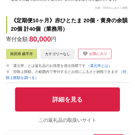
出典：ANAのふるさと納税
《定期便10ヶ月》赤ひとたま 20個・黄身の余韻
20個 計40個（業務用）
80,000
寄付金額:
円
お気に入り
秋田県 横手市
カテゴリーなし
※「還元率」とは返礼品のお得度を測る指標です
（還元率とは）
※「控除上限額」の範囲内で寄付するとお得にふるさと納税できます
（控
除上限額を調べる）
詳細を見る
この返礼品の取扱いサイト