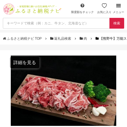
限度額をチェック
お気に入り
メニュー
検索
ふるさと納税ナビ TOP
返礼品検索
肉
【熊野牛】万能スライ
詳細を見る