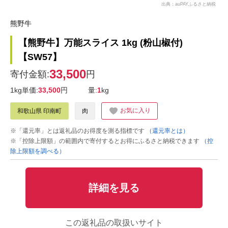
出典：auPAYふるさと納税
熊野牛
【熊野牛】万能スライス 1kg (粉山椒付)
【SW57】
33,500
寄付金額:
円
1kg単価:
33,500
円
量:
1
kg
お気に入り
和歌山県 印南町
肉
※「還元率」とは返礼品のお得度を測る指標です
（還元率とは）
※「控除上限額」の範囲内で寄付するとお得にふるさと納税できます
（控
除上限額を調べる）
詳細を見る
この返礼品の取扱いサイト