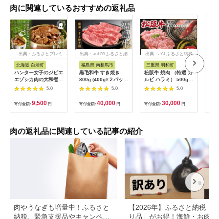
肉に関連しているおすすめの返礼品
出典：ふるさとプレミ
出典：auPAYふるさと納
出典：JALふるさと納税
出典
アム
税
北海道 白老町
福島県 南相馬市
三重県 明和町
宮
ハンター女子のジビエ
黒毛和牛 すき焼き
松阪牛 焼肉 （特選 カ
宮崎
エゾシカ肉の大和煮 6
800g (400g×２パッ
ルビ ハラミ） 500g
計3.
缶セット AI033
ク) 福島牛 | 国産 肉
肉 牛 牛肉 和牛 ブラ
袋)
5.0
5.0
5.0
和牛 牛肉 霜降り 赤身
ンド牛 高級 国産 霜降
済
お肉 ギフト お取り寄
り 冷凍 ふるさと 人気
9,500
40,000
30,000
寄付金額:
円
寄付金額:
円
寄付金額:
円
寄付
せ プレゼント 今野畜
焼肉 焼肉用 BBQ バ
産 福島 bp002-aa
ーベキュー SS38
肉の返礼品に関連している記事の紹介
肉やうなぎも増量中！ふるさと
【2026年】ふるさと納税「
納税、緊急支援品やキャンペー
り品」がお得！海鮮・お肉・