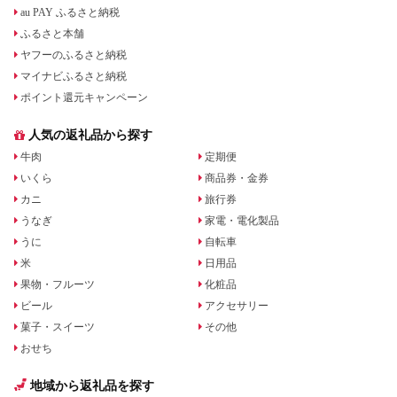
au PAY ふるさと納税
ふるさと本舗
ヤフーのふるさと納税
マイナビふるさと納税
ポイント還元キャンペーン
人気の返礼品から探す
牛肉
定期便
いくら
商品券・金券
カニ
旅行券
うなぎ
家電・電化製品
うに
自転車
米
日用品
果物・フルーツ
化粧品
ビール
アクセサリー
菓子・スイーツ
その他
おせち
地域から返礼品を探す