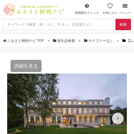
限度額をチェック
お気に入り
メニュー
検索
ふるさと納税ナビ TOP
返礼品検索
カテゴリーなし
【ふ
詳細を見る