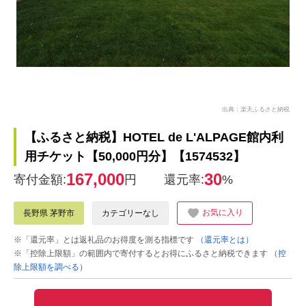
出典：楽天ふるさと納税
【ふるさと納税】HOTEL de L'ALPAGE館内利
用チケット【50,000円分】【1574532】
167,000
30
寄付金額:
円
還元率:
%
お気に入り
長野県 茅野市
カテゴリーなし
※「還元率」とは返礼品のお得度を測る指標です
（還元率とは）
※「控除上限額」の範囲内で寄付するとお得にふるさと納税できます
（控
除上限額を調べる）