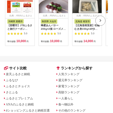
出典：ANAのふるさと
出典：ANAのふるさと
出典：ANAのふるさと
出
納税
納税
納税
沖縄県 那覇市
秋田県 大仙市
北海道 根室市
埼
【那覇市】JTBふるさ
蜂蜜あんバター
【北海道根室産】牡蠣
【2
と旅行クーポン
200g×2個 ローズメイ
むき身150g×4P[5月
予約
（3,000円分）有効期
[あんバター はちみ
下旬以降発送] A-
史！
5.0
5.0
5.0
間3年（Eメール発
つ 発酵バター あん
54007
ムの
行）｜旅行 トラベル
こ 水あめ不使用 秋
水・
10,000
10,000
14,000
寄付金額:
円
寄付金額:
円
寄付金額:
円
寄付
予約 国内旅行 JTB 宿
田県 大仙市]
約3
泊 観光 体験 旅行券
03
宿泊券 旅行予約 ホテ
ル 旅館 チケット 子供
子連れ カップル 家族
人気 おすすめ 旅行ク
ーポン 店頭 オンライ
サイト比較
ランキングから探す
ン ネット予約 電話 有
効期間3年
楽天ふるさと納税
人気ランキング
ふるなび
還元率ランキング
ふるさとチョイス
家電ランキング
さとふる
高額ランキング
ふるさとプレミアム
一人暮らし
ANAのふるさと納税
食べ物以外
dショッピングふるさと納税百選
その他のランキング