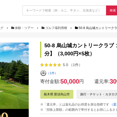
検索
ログ
体験・ツアー
ゴルフ場利用権
50-8 烏山城カントリークラ
50-8 烏山城カントリークラブ
分】（3,000円×5枚）
5.0 （1件）
（1件）
50,000
30
寄付金額:
円
還元率:
栃木県 那須烏山市
旅行・チケット・カタロ
※「還元率」とは返礼品のお得度を測る指標です
（還
※「控除上限額」の範囲内で寄付するとお得にふるさ