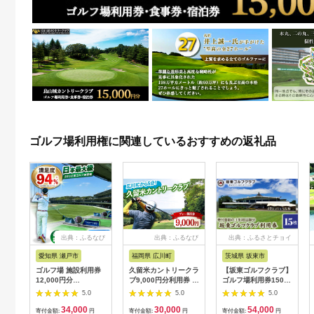
ゴルフ場利用権に関連しているおすすめの返礼品
出典：ふるなび
出典：ふるなび
出典：ふるさとチョイ
ス
愛知県 瀬戸市
福岡県 広川町
茨城県 坂東市
ゴルフ場 施設利用券
久留米カントリークラ
【坂東ゴルフクラブ】
12,000円分
ブ9,000円分利用券 /
ゴルフ場利用券15000
[BBEC002]ゴルフ倶
ゴルフ[AFAD007]
円分（寄付金額の3割
5.0
5.0
5.0
楽部大樹 瀬戸店
相当額分） ／ ゴルフ
34,000
30,000
54,000
プレー 都心から1時間
寄付金額:
円
寄付金額:
円
寄付金額:
円