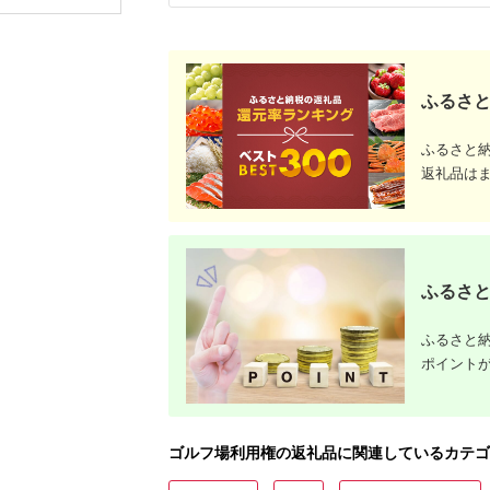
券 ゴルフ券 スポーツ
プレー 優
ラウンド 券 福岡県 小
チケット 
郡市
ー券
ふるさと
ふるさと
返礼品は
ふるさと
ふるさと納
ポイント
ゴルフ場利用権の返礼品に関連しているカテゴ