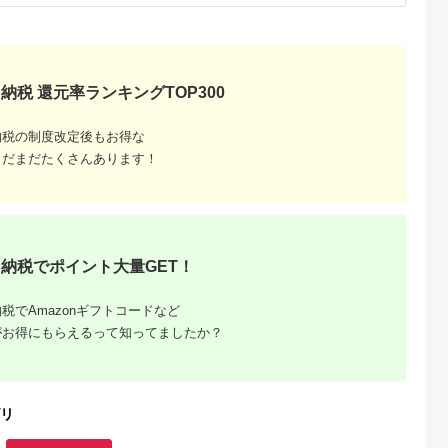
待券 利用券
補助券 プレ
納税 還元率ランキングTOP300
納税の制度改定後もお得な
まだまだたくさんあります！
納税でポイント大量GET！
税でAmazonギフトコードなど
がお得にもらえるって知ってましたか？
リ