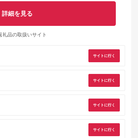
詳細を見る
返礼品の取扱いサイト
サイトに行く
サイトに行く
るさとチョイ
出典：ふるなび
出典：ふるさとチョイ
出典：ふるな
サイトに行く
ス
ス
留市
新潟県 新発田市
愛知県 大府市
山梨県 都留市
0円分＞都ゴ
ゴルフ 利用券
【日本最大級 400打
【3,000円分】山梨
部 ゴルフ場
120,000円分 ゴルフ
席 ゴルフ練習場】ゴ
都留市内 ゴルフ場
ー補助利用券
場 ゴルフ ゴルフ ゴル
ルフ倶楽部大樹 大府
通利用券｜ ゴルフ
5.0
5.0
5.0
5.0
サイトに行く
都留市 都留
フ ゴルフ ゴルフ
店 施設利用券
用券
0,000
400,000
34,000
10,000
ルフ場 予約
A02_40
【12,000円分】
円
寄付金額:
円
寄付金額:
円
寄付金額:
円