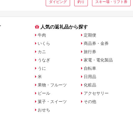
ダイビング
釣り
スキー場・リフト券
す
人気の返礼品から探す
牛肉
定期便
いくら
商品券・金券
カニ
旅行券
うなぎ
家電・電化製品
うに
自転車
米
日用品
果物・フルーツ
化粧品
ビール
アクセサリー
菓子・スイーツ
その他
おせち