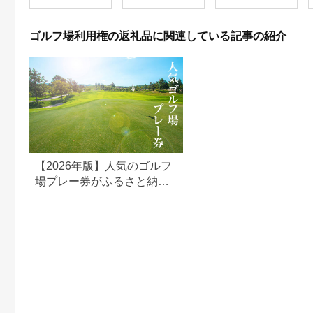
利用券 ゴルフ場 チケ
ット 茨城 ゴルフ 予約
体験 アクセス抜群 好
ゴルフ場利用権の返礼品に関連している記事の紹介
立地 ゴルフラウンド
アウトドア スポーツ
レジャー 茨城県
No.156
【2026年版】人気のゴルフ
場プレー券がふるさと納税
でもらえる！