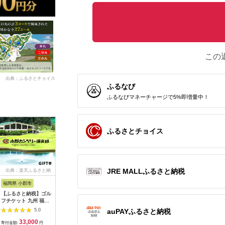
この
出典：ふるさとチョイス
ふるなび
ふるなびマネーチャージで5%即増量中！
ふるさとチョイス
JRE MALLふるさと納税
出典：楽天ふるさと納
出典：ふるさとチョイ
出典：ふるなび
出典：ふ
税
ス
福岡県 小郡市
高知県 芸西村
岐阜県 御嵩町
山梨県 都
【ふるさと納税】ゴル
kochi黒潮カントリー
こぶしゴルフ倶楽部
＜15,00
フチケット 九州 福岡
クラブ ご利用券
9,000円分
ルフ倶楽
小郡カンツリー倶楽部
3,000円
[AVAO003]ゴルフ場
優待プレ
auPAYふるさと納税
5.0
5.0
5.0
ギフト券 9枚 9000円
｜山梨県 
33,000
10,000
30,000
5
ゴルフ チケット 商品
ゴルフ ゴ
寄付金額:
円
寄付金額:
円
寄付金額:
円
寄付金額: