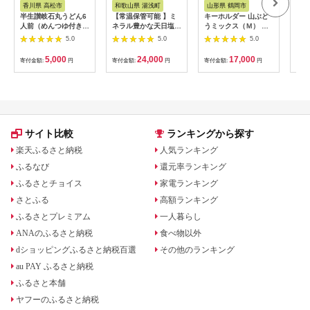
香川県 高松市
和歌山県 湯浅町
山形県 鶴岡市
鹿
半生讃岐石丸うどん6
【常温保管可能 】ミ
キーホルダー 山ぶど
【ふ
人前（めんつゆ付き）
ネラル豊かな天日塩だ
うミックス（Ｍ） 山
ひか
麺300g×2袋
けで漬けた無添加梅干
形県鶴岡市 アトリエ
きほ
5.0
5.0
5.0
し2kg 梅ボーイズ｜
かおる | 山葡萄 雑貨
定期
南高梅
キーホルダー ギフト
5k
5,000
24,000
17,000
寄付金額:
円
寄付金額:
円
寄付金額:
円
寄付
B201_EP6024
贈り物 お取り寄せ 返
びく
礼品
産 
飯 
ま町
サイト比較
ランキングから探す
楽天ふるさと納税
人気ランキング
ふるなび
還元率ランキング
ふるさとチョイス
家電ランキング
さとふる
高額ランキング
ふるさとプレミアム
一人暮らし
ANAのふるさと納税
食べ物以外
dショッピングふるさと納税百選
その他のランキング
au PAY ふるさと納税
ふるさと本舗
ヤフーのふるさと納税