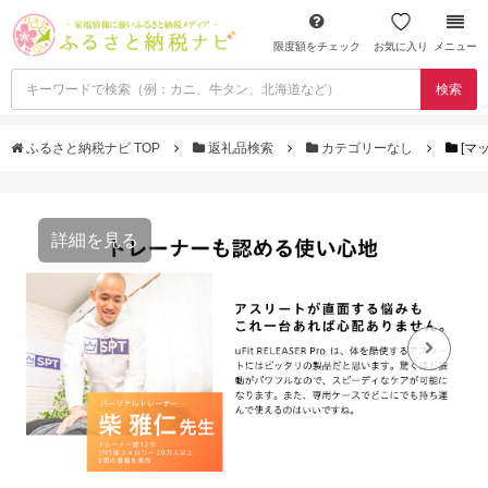
限度額をチェック
お気に入り
メニュー
検索
ふるさと納税ナビ TOP
返礼品検索
カテゴリーなし
[マッ
詳細を見る