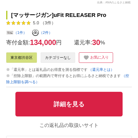
出典：ANAのふるさと納税
[マッサージガン]uFit RELEASER Pro
5.0 （3件）
（1件）
（2件）
134,000
30
寄付金額:
円
還元率:
%
お気に入り
東京都渋谷区
カテゴリーなし
※「還元率」とは返礼品のお得度を測る指標です
（還元率とは）
※「控除上限額」の範囲内で寄付するとお得にふるさと納税できます
（控
除上限額を調べる）
詳細を見る
この返礼品の取扱いサイト