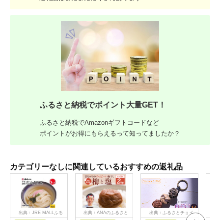
ふるさと納税でポイント大量GET！
ふるさと納税でAmazonギフトコードなど
ポイントがお得にもらえるって知ってましたか？
カテゴリーなしに関連しているおすすめの返礼品
出典：JRE MALLふる
出典：ANAのふるさと
出典：ふるさとチョイ
出
さと納税
納税
ス