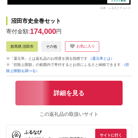
出典：ふるさとチョイス
沼田市史全巻セット
174,000
寄付金額:
円
お気に入り
群馬県 沼田市
その他
※「還元率」とは返礼品のお得度を測る指標です
（還元率とは）
※「控除上限額」の範囲内で寄付するとお得にふるさと納税できます
（控
除上限額を調べる）
詳細を見る
この返礼品の取扱いサイト
ふるなび
サイトに行く