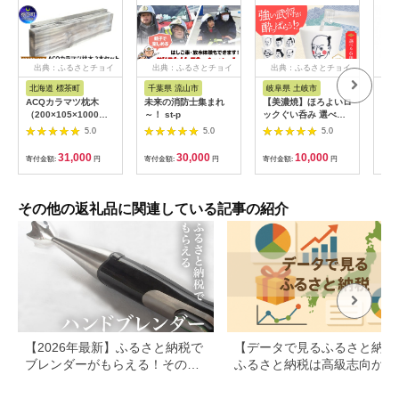
出典：ふるさとチョイ
出典：ふるさとチョイ
出典：ふるさとチョイ
出
ス
ス
ス
北海道 標茶町
千葉県 流山市
岐阜県 土岐市
東
ACQカラマツ枕木
未来の消防士集まれ
【美濃焼】ほろよいロ
府中
（200×105×1000）2
～！ st-p
ックぐい呑み 選べる
トガ
本セット
武将【大東亜窯業】
041
5.0
5.0
5.0
ぐい呑み タンブラー
器 [MAG100]
31,000
30,000
10,000
寄付金額:
円
寄付金額:
円
寄付金額:
円
寄付
その他の返礼品に関連している記事の紹介
【2026年最新】ふるさと納税で
【データで見るふるさと納税
ブレンダーがもらえる！その他
ふるさと納税は高級志向から
のキッチン家電も
約志向へシフト