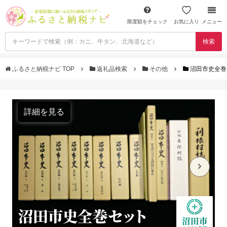
限度額をチェック
お気に入り
メニュー
検索
ふるさと納税ナビ TOP
返礼品検索
その他
沼田市史全巻
詳細を見る