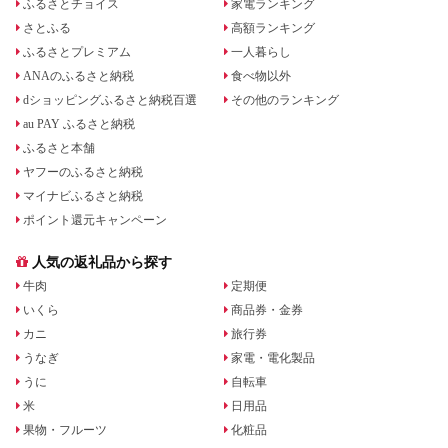
ふるさとチョイス
家電ランキング
さとふる
高額ランキング
ふるさとプレミアム
一人暮らし
ANAのふるさと納税
食べ物以外
dショッピングふるさと納税百選
その他のランキング
au PAY ふるさと納税
ふるさと本舗
ヤフーのふるさと納税
マイナビふるさと納税
ポイント還元キャンペーン
人気の返礼品から探す
牛肉
定期便
いくら
商品券・金券
カニ
旅行券
うなぎ
家電・電化製品
うに
自転車
米
日用品
果物・フルーツ
化粧品