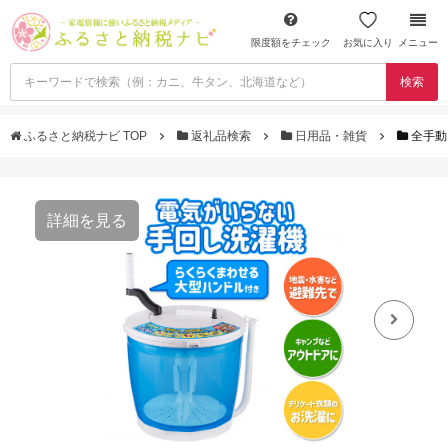
限度額をチェック
お気に入り
メニュー
検索
ふるさと納税ナビ TOP
返礼品検索
日用品・雑貨
全手動
詳細を見る