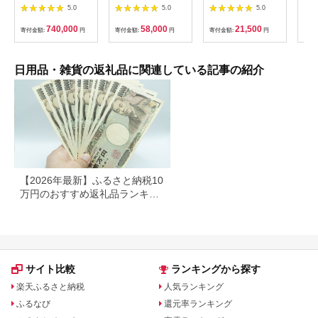
11334 シングル 日本
者用 スマホ撮影 (カラ
ッシュペーパー 20箱
5.0
5.0
5.0
ベッド シルキーポケ
ー：オレンジ）
＆ トイレットロール
ットレギュラー シン
【1835-2】
(ダブル) 48個 福祉施
740,000
58,000
21,500
寄付金額:
円
寄付金額:
円
寄付金額:
円
寄付
グル 通気性 ロングセ
設支援 日用品 常備品
ラー 放湿性 ※沖縄
備蓄品 box ちり紙 テ
県・離島への配送不可
ィシュー ボックステ
ィッシュ パルプ
日用品・雑貨の返礼品に関連している記事の紹介
100％ 無香料 1箱
400枚 東北産 製造元
北上市 トイレットペ
ーパー ダブル シング
ル 岩手県 北上市
E0292R0806-13
【2026年最新】ふるさと納税10
万円のおすすめ返礼品ランキン
グ｜食品・家電・日用品を厳選
サイト比較
ランキングから探す
楽天ふるさと納税
人気ランキング
ふるなび
還元率ランキング