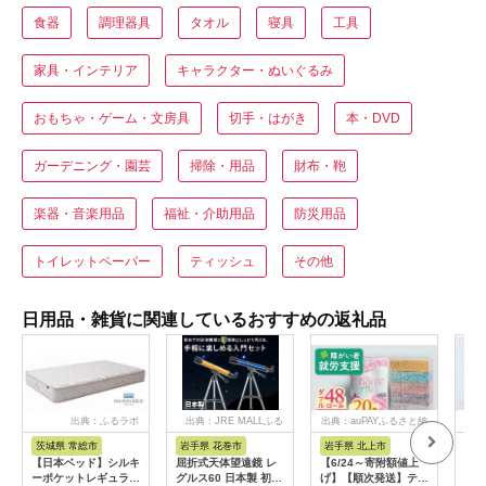
食器
調理器具
タオル
寝具
工具
家具・インテリア
キャラクター・ぬいぐるみ
おもちゃ・ゲーム・文房具
切手・はがき
本・DVD
ガーデニング・園芸
掃除・用品
財布・鞄
楽器・音楽用品
福祉・介助用品
防災用品
トイレットペーパー
ティッシュ
その他
日用品・雑貨に関連しているおすすめの返礼品
出典：ふるラボ
出典：JRE MALLふる
出典：auPAYふるさと納
出
さと納税
税
茨城県 常総市
岩手県 花巻市
岩手県 北上市
岐
【日本ベッド】シルキ
屈折式天体望遠鏡 レ
【6/24～寄附額値上
イホ
ーポケットレギュラー
グルス60 日本製 初心
げ】【順次発送】ティ
菓子